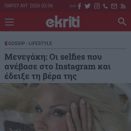
Skip
ΠΑΡ.07 ΑΥΓ 2026 02:06
to
main
content
GOSSIP - LIFESTYLE
Mενεγάκη: Οι selfies που
ανέβασε στο Instagram και
έδειξε τη βέρα της