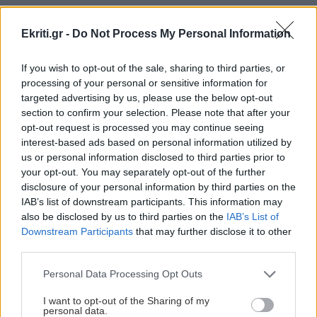
UEFA: «Το μποϊκοτάζ στις διοργανώσεις της
FIFA παραμένει σε ισχύ»
Ekriti.gr -
Do Not Process My Personal Information
ΠΕΡΙΣΣΟΤΕΡΑ
If you wish to opt-out of the sale, sharing to third parties, or
ΑΘΛΗΤΙΚΑ
22:19
processing of your personal or sensitive information for
Europa League: Η ΤΣΣΚΑ Σόφιας διέλυσε 3-0
targeted advertising by us, please use the below opt-out
την Μακάμπι Τελ Αβίβ και ετοιμάζεται για
section to confirm your selection. Please note that after your
ΣΧΕΣΕΙΣ ΚΑΙ SEX
opt-out request is processed you may continue seeing
ΟΦΗ (βίντεο)
interest-based ads based on personal information utilized by
Χρήματα και σχέση: Πώς να μιλήσετε
us or personal information disclosed to third parties prior to
χωρίς να καταλήξετε σε καβγά
your opt-out. You may separately opt-out of the further
ΠΕΡΙΕΡΓΑ - ΠΑΡΑΞΕΝΑ
22:14
disclosure of your personal information by third parties on the
Βέλγιο: Ζει σε πλωτό σπίτι 23 μέτρων εδώ και
IAB’s list of downstream participants. This information may
χρόνια
also be disclosed by us to third parties on the
IAB’s List of
Downstream Participants
that may further disclose it to other
third parties.
GOSSIP - LIFESTYLE
22:00
Γιώργος Λιάγκας: «Ο Τζορτζ Κλούνεϊ της
Personal Data Processing Opt Outs
GOSSIP - LIFESTYLE
Ελλάδας…»
I want to opt-out of the Sharing of my
Η Μπάρμπρα Στρέιζαντ υπογράφει το
personal data.