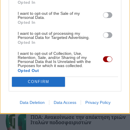
πρώτο της παιδικό βιβλίο
Opted In
ΚΟΣΜΟΣ
21:52
I want to opt-out of the Sale of my
Η Βουδαπέστη χαμηλώνει τα φώτα σε μνημεία
Personal Data.
και ιστορικά κτίρια για να εξοικονομήσει
Opted In
ενέργεια
I want to opt-out of processing my
Personal Data for Targeted Advertising.
Opted In
ΑΘΛΗΤΙΚΑ
ΕΛΛΑΔΑ
21:43
I want to opt-out of Collection, Use,
Το τέλος μιας εποχής για το Allou! Fun Park - Η
Europa League: Η Άντερλεχτ νίκησε 1-
Retention, Sale, and/or Sharing of my
0 τον ΠΑΟΚ στην Τούμπα κι όλα θα
περιοχή γυρίζει σελίδα
Personal Data that Is Unrelated with the
κριθούν στις Βρυξέλλες
Purposes for which it was collected.
Opted Out
CONFIRM
Data Deletion
Data Access
Privacy Policy
ΑΘΛΗΤΙΚΑ
ΠΟΑ: Ανακοίνωσε την απόκτηση τριών
Ιταλών ποδοσφαιριστών