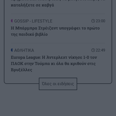
καταλήξετε σε καβγά
GOSSIP - LIFESTYLE
23:00
Η Μπάρμπρα Στρέιζαντ υπογράφει το πρώτο
της παιδικό βιβλίο
ΑΘΛΗΤΙΚΑ
22:49
Europa League: Η Άντερλεχτ νίκησε 1-0 τον
ΠΑΟΚ στην Τούμπα κι όλα θα κριθούν στις
Βρυξέλλες
Όλες οι ειδήσεις
ΑΘΛΗΤΙΚΑ
22:25
ΠΟΑ: Ανακοίνωσε την απόκτηση τριών Ιταλών
ποδοσφαιριστών
ΑΘΛΗΤΙΚΑ
22:25