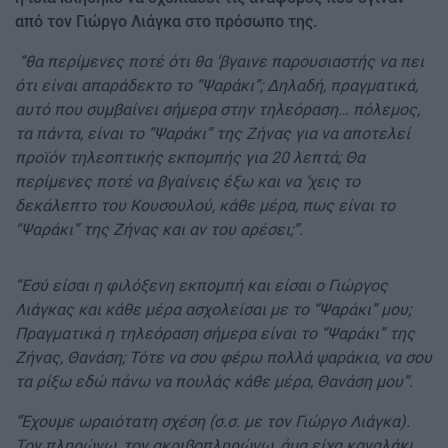
από τον Γιώργο Λιάγκα στο πρόσωπο της.
“θα περίμενες ποτέ ότι θα ‘βγαινε παρουσιαστής να πει
ότι είναι απαράδεκτο το “Ψαράκι”; Δηλαδή, πραγματικά,
αυτό που συμβαίνει σήμερα στην τηλεόραση… πόλεμος,
τα πάντα, είναι το “Ψαράκι” της Ζήνας για να αποτελεί
προϊόν τηλεοπτικής εκπομπής για 20 λεπτά; Θα
περίμενες ποτέ να βγαίνεις έξω και να ‘χεις το
δεκάλεπτο του Κουσουλού, κάθε μέρα, πως είναι το
“Ψαράκι” της Ζήνας και αν του αρέσει;”.
“Εσύ είσαι η φιλόξενη εκπομπή και είσαι ο Γιώργος
Λιάγκας και κάθε μέρα ασχολείσαι με το “Ψαράκι” μου;
Πραγματικά η τηλεόραση σήμερα είναι το “Ψαράκι” της
Ζήνας, Θανάση; Τότε να σου φέρω πολλά ψαράκια, να σου
τα ρίξω εδώ πάνω να πουλάς κάθε μέρα, Θανάση μου”.
“Έχουμε ωραιότατη σχέση (σ.σ. με τον Γιώργο Λιάγκα).
Τον πληρώνω, τον ακριβοπληρώνω, άμα είχα καναλάκι