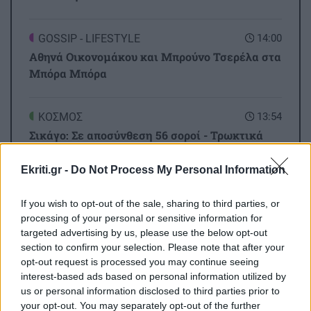
GOSSIP - LIFESTYLE
14:00
Αθηνά Οικονομάκου και Μπρούνο Τσερέλα στα
Μπόρα Μπόρα
ΚΟΣΜΟΣ
13:54
Σικάγο: Σε αποσύνθεση 56 σοροί - Τρωκτικά
και σκουλήκια στο χώρο
Ekriti.gr -
Do Not Process My Personal Information
Όλες οι ειδήσεις
ΚΟΙΝΩΝΙΑ
13:44
If you wish to opt-out of the sale, sharing to third parties, or
Θρίλερ στον Λυκαβηττό: Εντοπίστηκε σορός
processing of your personal or sensitive information for
ατόμου σε σπηλιά
targeted advertising by us, please use the below opt-out
section to confirm your selection. Please note that after your
opt-out request is processed you may continue seeing
ΕΛΛΑΔΑ
13:31
interest-based ads based on personal information utilized by
Δικηγόρος 46χρονης για Marfin: Δεν είναι η
us or personal information disclosed to third parties prior to
your opt-out. You may separately opt-out of the further
εντολέας μου στις φωτογραφίες, είχε