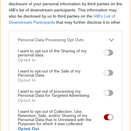
disclosure of your personal information by third parties on the
ΠΕΡΙΣΣΟΤΕΡΑ
εξεταστεί και το 2022
IAB’s list of downstream participants. This information may
also be disclosed by us to third parties on the
IAB’s List of
Downstream Participants
that may further disclose it to other
ΑΥΤΟΔΙΟΙΚΗΣΗ
13:22
third parties.
Δήμος Μαλεβιζίου: Στους πρώτους της χώρας
ΕΛΛΑΔΑ
που εξασφάλισαν χρηματοδότηση για Σχέδιο
Personal Data Processing Opt Outs
Αστικής Ανθεκτικότητας
Κατήγγειλε τροχαίο και καταδίωξη
I want to opt-out of the Sharing of my
και συνελήφθη γιατί οδηγούσε
personal data.
κλεμμένο αυτοκίνητο
Opted In
ΚΡΗΤΗ
13:11
I want to opt-out of the Sale of my
Γαύδος: Επιχείρηση διάσωσης για 31χρονη
Personal Data.
γυναίκα
Opted In
I want to opt-out of processing my
Personal Data for Targeted Advertising.
GOSSIP - LIFESTYLE
13:00
GOSSIP - LIFESTYLE
Opted In
Η Μαρίνα Βερνίκου έπιασε λαγοκέφαλο και
Αθηνά Οικονομάκου και Μπρούνο
I want to opt-out of Collection, Use,
πόζαρε μαζί του
Retention, Sale, and/or Sharing of my
Τσερέλα στα Μπόρα Μπόρα
Personal Data that Is Unrelated with the
Purposes for which it was collected.
Opted Out
ΚΡΗΤΗ
12:50