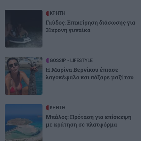
Image
ΚΡΗΤΗ
Γαύδος: Επιχείρηση διάσωσης για
31χρονη γυναίκα
Image
GOSSIP - LIFESTYLE
Η Μαρίνα Βερνίκου έπιασε
λαγοκέφαλο και πόζαρε μαζί του
Image
ΚΡΗΤΗ
Μπάλος: Πρόταση για επίσκεψη
με κράτηση σε πλατφόρμα