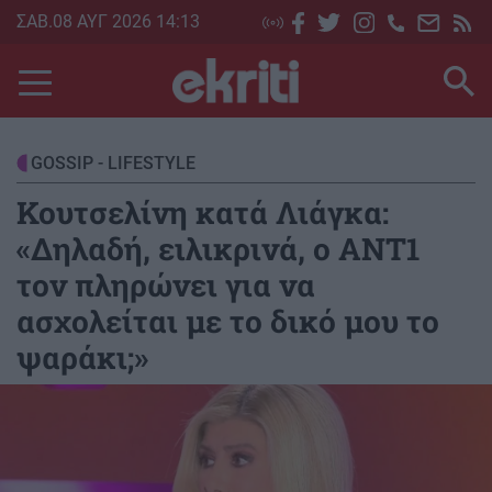
Skip
ΣΑΒ.08 ΑΥΓ 2026 14:13
to
main
content
GOSSIP - LIFESTYLE
Κουτσελίνη κατά Λιάγκα:
«Δηλαδή, ειλικρινά, ο ΑΝΤ1
τον πληρώνει για να
ασχολείται με το δικό μου το
ψαράκι;»