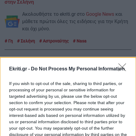
στην Σελήνη
Ακολουθήστε το ekriti.gr στο
Google News
και
μάθετε πρώτοι όλες τις ειδήσεις για την Κρήτη
και όχι μόνο.
Γη
Σελήνη
Αστροναύτης
Nasa
Ekriti.gr -
Do Not Process My Personal Information
ΡΟΗ ΕΙΔΗΣΕΩΝ
If you wish to opt-out of the sale, sharing to third parties, or
processing of your personal or sensitive information for
targeted advertising by us, please use the below opt-out
ΟΜΟΡΦΙΑ
07:46
section to confirm your selection. Please note that after your
Πώς θα πετύχετε το σέξι makeup trend
opt-out request is processed you may continue seeing
interest-based ads based on personal information utilized by
us or personal information disclosed to third parties prior to
ΚΟΣΜΟΣ
07:30
your opt-out. You may separately opt-out of the further
Στο «τελικό στάδιο» η συμφωνία Ιράν και Ομάν
disclosure of your personal information by third parties on the