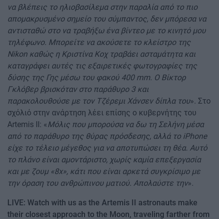
να βλέπεις το ηλιοβασίλεμα στην παραλία από το πιο
απομακρυσμένο σημείο του σύμπαντος, δεν μπόρεσα να
αντισταθώ στο να τραβήξω ένα βίντεο με το κινητό μου
τηλέφωνο. Μπορείτε να ακούσετε το κλείστρο της
Nikon καθώς η Κριστίνα Κοχ τραβάει ασταμάτητα και
καταγράφει αυτές τις εξαιρετικές φωτογραφίες της
δύσης της Γης μέσω του φακού 400 mm.
Ο Βίκτορ
Γκλόβερ βρισκόταν στο παράθυρο 3 και
παρακολουθούσε με τον Τζέρεμι Χάνσεν δίπλα του
». Στο
σχόλιό στην ανάρτηση λέει επίσης ο κυβερνήτης του
Artemis II: «
Μόλις που μπορούσα να δω τη Σελήνη μέσα
από το παράθυρο της θύρας πρόσδεσης, αλλά το iPhone
είχε το τέλειο μέγεθος για να αποτυπώσει τη θέα. Αυτό
το πλάνο είναι αμοντάριστο, χωρίς καμία επεξεργασία
και με ζουμ «8x», κάτι που είναι αρκετά συγκρίσιμο με
την όραση του ανθρώπινου ματιού. Απολαύστε την
».
LIVE: Watch with us as the Artemis II astronauts make
their closest approach to the Moon, traveling farther from