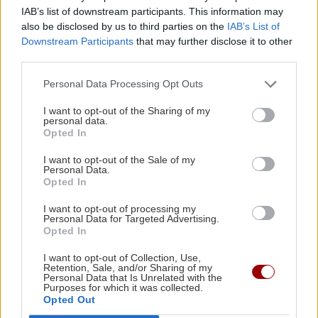
για τα Στενά του Ορμούζ: Οι όροι της
IAB’s list of downstream participants. This information may
also be disclosed by us to third parties on the
IAB’s List of
Τεχεράνης προς τις ΗΠΑ
Downstream Participants
that may further disclose it to other
third parties.
ΚΡΗΤΗ
07:12
Personal Data Processing Opt Outs
Κρήτη: Διάσωση 26 μεταναστών από λέμβο εν
μέσω ισχυρών ανέμων
I want to opt-out of the Sharing of my
personal data.
Opted In
GOSSIP - LIFESTYLE
07:00
I want to opt-out of the Sale of my
Όλες οι ειδήσεις
Personal Data.
Απ’ το Λασίθι ως τα Χανιά όλη η Κρήτη αξίζει
Opted In
(φωτο)
I want to opt-out of processing my
Personal Data for Targeted Advertising.
Opted In
ΣΧΕΣΕΙΣ ΚΑΙ SEX
00:00
Χαίρεσαι πραγματικά όταν ο σύντροφός σου
I want to opt-out of Collection, Use,
Retention, Sale, and/or Sharing of my
πετυχαίνει κάτι;
Personal Data that Is Unrelated with the
Purposes for which it was collected.
Opted Out
ΠΕΡΙΣΣΟΤΕΡΑ
GOSSIP - LIFESTYLE
23:00