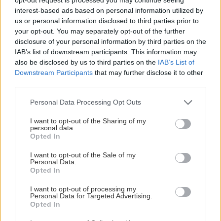
έντονο χρώμα κίτρινο πορτοκαλί σαν φωτιά… Όταν
interest-based ads based on personal information utilized by
καταπλεύσαμε στον όρμο ήταν αγκυροβολημένη μόνο μια
us or personal information disclosed to third parties prior to
θαλαμηγός με στοιχεία PERSEFONI 1. Εκείνη την στιγμή
your opt-out. You may separately opt-out of the further
στο σημείο υπήρχε καπνός και η φωτιά είχε αναπτυχθεί
disclosure of your personal information by third parties on the
IAB’s list of downstream participants. This information may
σαν δαχτυλίδι περιμετρικά σε ακτίνα εκατό με εκατόν
also be disclosed by us to third parties on the
IAB’s List of
πενήντα μέτρα περίπου στην πλαγιά πάνω από την
Downstream Participants
that may further disclose it to other
θάλασσα. Το φουσκωτό σκάφος που κινούνταν στην
third parties.
περιοχή πηγαινοερχότανε στην ακτή και την θαλαμηγό
τουλάχιστον τρεις φορές, όσο εγώ μπόρεσα να δω».
Personal Data Processing Opt Outs
«Η φωτιά ήταν πιο έντονη και πιο χαμηλά προς τη
I want to opt-out of the Sharing of my
personal data.
θάλασσα σε σχέση με τα υπόλοιπα σημεία της ευρύτερης
Opted In
περιοχής όπου είχε εκδηλωθεί η φωτιά και ήταν ορατά
I want to opt-out of the Sale of my
από τη θάλασσα. Θέλω να σημειώσω ότι στο
Personal Data.
συγκεκριμένο σημείο και πριν τον Άγιο Νικόλαο το
Opted In
μοναδικό σκάφος που ήταν αγκυροβολημένο ήταν η
I want to opt-out of processing my
θαλαμηγός PERSEFONI 1 με την πλώρη να βλέπει προς
Personal Data for Targeted Advertising.
το μέτωπο της φωτιάς. Όταν έφτασα στο σημείο
Opted In
απόρησα γιατί το σκάφος δεν είχε φύγει από το σημείο