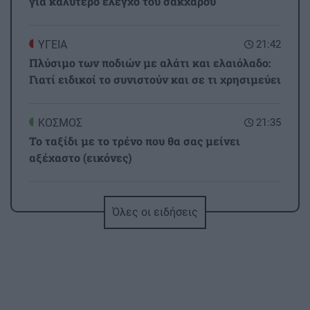
για καλύτερο έλεγχο του σακχάρου
ΥΓΕΙΑ
21:42
Πλύσιμο των ποδιών με αλάτι και ελαιόλαδο:
Γιατί ειδικοί το συνιστούν και σε τι χρησιμεύει
ΚΟΣΜΟΣ
21:35
Το ταξίδι με το τρένο που θα σας μείνει
αξέχαστο (εικόνες)
ΚΟΣΜΟΣ
21:25
Όλες οι ειδήσεις
Ιταλία: Τα ελαιοτριβεία ενώνονται να
αντιμετωπίσουν την κρίση
ΟΜΟΡΦΙΑ
21:14
Ρωσικό πεντικιούρ: Χωρίς σταγόνα νερό - Η