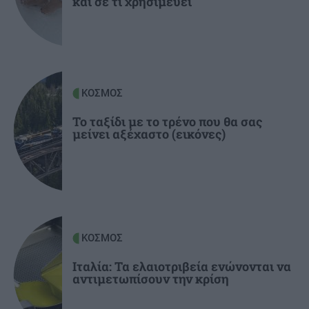
και σε τι χρησιμεύει
ΕΛΛΑΔΑ
20:44
«Στέρεψε» η αγορά από πινακίδες
κυκλοφορίας: Χιλιάδες αυτοκίνητα
παραμένουν αταξινόμητα
ΚΟΣΜΟΣ
ΚΡΗΤΗ
20:39
Το ταξίδι με το τρένο που θα σας
μείνει αξέχαστο (εικόνες)
Κρήτη: Κινητοποίηση της Πυροσβεστικής στη
Σητεία – Πυρκαγιά κοντά σε εγκαταστάσεις
ανεμογεννητριών
ΚΟΣΜΟΣ
Ιταλία: Τα ελαιοτριβεία ενώνονται να
αντιμετωπίσουν την κρίση