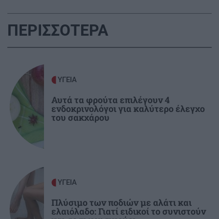
άνυδρη μέθοδος που κάνει τα πέλματα
βελούδινα (χωρίς ξύστρες και πόνο)
ΠΕΡΙΣΣΟΤΕΡΑ
GOSSIP - LIFESTYLE
21:00
Η Ελένη Βουλγαράκη διαψεύδει τον χωρισμό
της με τον Φώτη Ιωαννίδη
ΥΓΕΙΑ
Αυτά τα φρούτα επιλέγουν 4
ΠΟΛΙΤΙΣΜΟΣ
20:55
ενδοκρινολόγοι για καλύτερο έλεγχο
Ιστορική πρωτιά στην Επίδαυρο: Οι «Τρωάδες»
του σακχάρου
προσβάσιμες σε άτομα με αισθητηριακές
αναπηρίες
ΚΡΗΤΗ
20:48
3,3 εκατ. ευρώ για το στεγαστικό επίδομα σε
ΥΓΕΙΑ
περισσότερους από 1.600 φοιτητές του
Πλύσιμο των ποδιών με αλάτι και
Πανεπιστημίου Κρήτης
ελαιόλαδο: Γιατί ειδικοί το συνιστούν