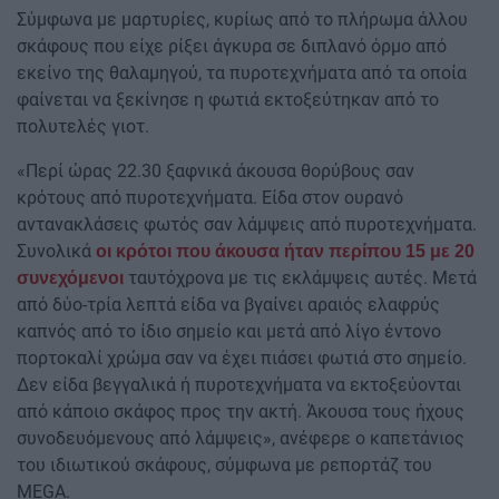
Σύμφωνα με μαρτυρίες, κυρίως από το πλήρωμα άλλου
σκάφους που είχε ρίξει άγκυρα σε διπλανό όρμο από
εκείνο της θαλαμηγού, τα πυροτεχνήματα από τα οποία
φαίνεται να ξεκίνησε η φωτιά εκτοξεύτηκαν από το
πολυτελές γιοτ.
«Περί ώρας 22.30 ξαφνικά άκουσα θορύβους σαν
κρότους από πυροτεχνήματα. Είδα στον ουρανό
αντανακλάσεις φωτός σαν λάμψεις από πυροτεχνήματα.
Συνολικά
οι κρότοι που άκουσα ήταν περίπου 15 με 20
ταυτόχρονα με τις εκλάμψεις αυτές. Μετά
συνεχόμενοι
από δύο-τρία λεπτά είδα να βγαίνει αραιός ελαφρύς
καπνός από το ίδιο σημείο και μετά από λίγο έντονο
πορτοκαλί χρώμα σαν να έχει πιάσει φωτιά στο σημείο.
Δεν είδα βεγγαλικά ή πυροτεχνήματα να εκτοξεύονται
από κάποιο σκάφος προς την ακτή. Άκουσα τους ήχους
συνοδευόμενους από λάμψεις», ανέφερε ο καπετάνιος
του ιδιωτικού σκάφους, σύμφωνα με ρεπορτάζ του
MEGA.