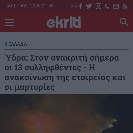
Skip
ΠΑΡ.07 ΑΥΓ 2026 21:53
to
main
content
ΕΛΛΑΔΑ
Ύδρα: Στον ανακριτή σήμερα
οι 13 συλληφθέντες - Η
ανακοίνωση της εταιρείας και
οι μαρτυρίες