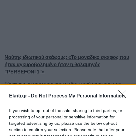
Ναύτης ιδιωτικού σκάφους: «Το μοναδικό σκάφος που
ήταν αγκυροβολημένο ήταν η θαλαμηγός
"PERSEFONI 1"»
Σύμφωνα με μαρτυρία ναύτη ιδιωτικού σκάφους που
βρισκόταν στη θαλάσσια περιοχή τη στιγμή που έγινε το
Ekriti.gr -
Do Not Process My Personal Information
περιστατικό με το «μπουρλότο» στο πευκοδάσος της
Ύδρας, στο σημείο υπήρχε καπνός και η φωτιά είχε
If you wish to opt-out of the sale, sharing to third parties, or
αναπτυχθεί σαν δαχτυλίδι.
processing of your personal or sensitive information for
targeted advertising by us, please use the below opt-out
Ο ίδιος είπε στο Mega: «Όταν βγήκα έξω στο σκάφος
section to confirm your selection. Please note that after your
είδα πίσω από το λόφο, στο σημείο που βρισκόμασταν
opt-out request is processed you may continue seeing