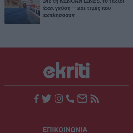
Με τη MINOAN LINES, το ταξίδι
έχει γεύση — και τιμές που
εκπλήσσουν
ΕΠΙΚΟΙΝΩΝΙΑ