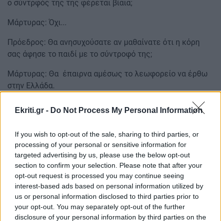
ο σύντρφός της της φέρεται βίαια;
Μάρτυρας: Όχι...
Πρόεδρος: Θα ανησυχούσατε αν μαθαίνατε ότι η κόρη
σας άφησε το παιδί με το σύντροφό της;
Μάρτυρας: Θα έπαιρνα αμέσως το λεωφορείο να έρθω
στην Ελλάδα.
Πρόεδρος: Γιατί αφου δεν ανησυχούσατε;
Ekriti.gr -
Do Not Process My Personal Information
Μάρτυρας: Για να την φροντίζω. Όταν ο Σάββας ήρθε με
If you wish to opt-out of the sale, sharing to third parties, or
το φίλο του στη Βουλγρία πριν εγώ τον ρωτήσω πως
processing of your personal or sensitive information for
είναι η Άννυ εκείνος μου είπε ότι είναι πολύ καλά.
targeted advertising by us, please use the below opt-out
section to confirm your selection. Please note that after your
Πρόεδρος: Πότε μάθατε για πρώτη φορά για την
opt-out request is processed you may continue seeing
εξαφάνιση της εγγονής σας;
interest-based ads based on personal information utilized by
us or personal information disclosed to third parties prior to
Μάρτυρας: Είδα την κόρη μου στην τηλεόραση να
your opt-out. You may separately opt-out of the further
αναζητά το παιδί της και μετά με πήραν από την Ελλάδα
disclosure of your personal information by third parties on the