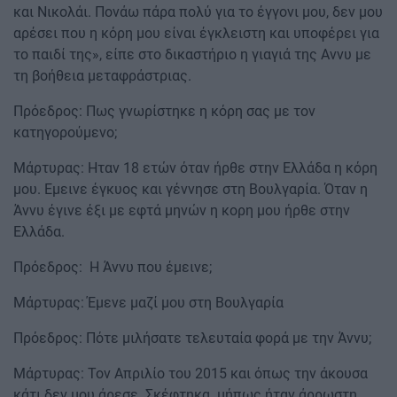
και Νικολάι. Πονάω πάρα πολύ για το έγγονι μου, δεν μου
αρέσει που η κόρη μου είναι έγκλειστη και υποφέρει για
το παιδί της», είπε στο δικαστήριο η γιαγιά της Αννυ με
τη βοήθεια μεταφράστριας.
Πρόεδρος: Πως γνωρίστηκε η κόρη σας με τον
κατηγορούμενο;
Μάρτυρας: Ηταν 18 ετών όταν ήρθε στην Ελλάδα η κόρη
μου. Εμεινε έγκυος και γέννησε στη Βουλγαρία. Όταν η
Άννυ έγινε έξι με εφτά μηνών η κορη μου ήρθε στην
Ελλάδα.
Πρόεδρος: Η Άννυ που έμεινε;
Μάρτυρας: Έμενε μαζί μου στη Βουλγαρία
Πρόεδρος: Πότε μιλήσατε τελευταία φορά με την Άννυ;
Μάρτυρας: Τον Απριλίο του 2015 και όπως την άκουσα
κάτι δεν μου άρεσε. Σκέφτηκα μήπως ήταν άρρωστη