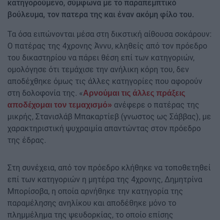
κατηγορούμενο, σύμφωνα με το παραπεμπτικό
βούλευμα, τον πατερα της και έναν ακόμη φίλο του.
Τα όσα ειπώνονται μέσα στη δικστική αίθουσα σοκάρουν:
Ο πατέρας της 4χρονης Άννυ, κληθείς από τον πρόεδρο
του δικαστηρίου να πάρει θέση επί των κατηγοριών,
ομολόγησε ότι τεμάχισε την ανήλικη κόρη του, δεν
αποδέχθηκε όμως τις άλλες κατηγορίες που αφορούν
στη δολοφονία της. «
Αρνούμαι τις άλλες πράξεις
ανέφερε ο πατέρας της
αποδέχομαι τον τεμαχισμό»
μικρής, Στανισλάβ Μπακαρτίεβ (γνωστος ως Σάββας), με
χαρακτηριστική ψυχραιμία απαντώντας στον πρόεδρο
της έδρας.
Στη συνέχεια, από τον πρόεδρο κλήθηκε να τοποθετηθεί
επί των κατηγοριών η μητέρα της 4χρονης, Δημητρίνα
Μπορίσοβα, η οποία αρνήθηκε την κατηγορία της
παραμέλησης ανηλίκου και αποδέθηκε μόνο το
πλημμέλημα της ψευδορκίας, το οποίο επίσης