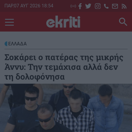
Skip
ΠΑΡ.07 ΑΥΓ 2026 18:54
to
main
content
ΕΛΛΑΔΑ
Σοκάρει ο πατέρας της μικρής
Άννυ: Την τεμάχισα αλλά δεν
τη δολοφόνησα