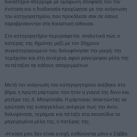
δικαστήριο απέρριψε με ομόφωνη απόφασή του την
ένσταση και η διαδικασία προχώρησε με την ανάγνωση
του κατηγορητηρίου, που προκάλεσε σοκ σε όσους
παραβρίσκονταν στη δικαστική αίθουσα.
Στο κατηγορητήριο περιγράφεται αναλυτικά πώς ο
πατέρας της 4χρόνης μαζί με τον 30χρονο
συγκατηγορουμενό του, δολοφόνησαν την μικρή, την
τεμάχισαν και στη συνέχεια, αφού μαγείρεψαν μέλη της
τα πέταξαν σε κάδους απορριμμάτων.
Μετά την ανάγνωση του κατηγορητηρίου ανέβηκε στο
βήμα, η πρώτη μάρτυρας που ήταν η γιαγιά της Άννυ και
μητέρα της Δ. Μπορίσοβα. Η μάρτυρας απαντώντας σε
ερώτηση της εισαγγελέως ανέφερε πως την Αννυ,
δολοφόνησε, τεμάχισε και πέταξε στα σκουπίδια τα
μαγειρεμένα μέλη της, ο πατέρας της.
«Η κόρη μου, δεν είναι ενοχή, ευθύνονται μόνο ο Σάββα