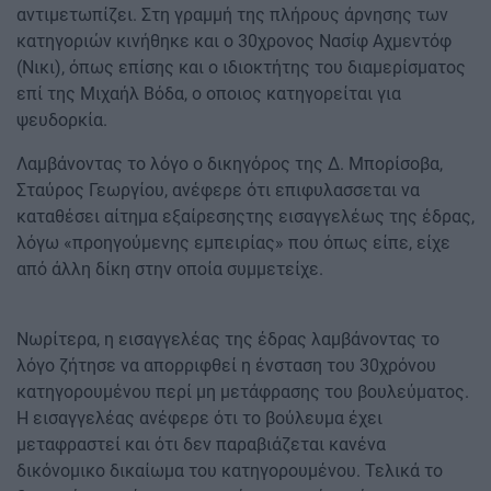
αντιμετωπίζει. Στη γραμμή της πλήρους άρνησης των
κατηγοριών κινήθηκε και ο 30χρονος Νασίφ Αχμεντόφ
(Νικι), όπως επίσης και ο ιδιοκτήτης του διαμερίσματος
επί της Μιχαήλ Βόδα, ο οποιος κατηγορείται για
ψευδορκία.
Λαμβάνοντας το λόγο ο δικηγόρος της Δ. Μπορίσοβα,
Σταύρος Γεωργίου, ανέφερε ότι επιφυλασσεται να
καταθέσει αίτημα εξαίρεσηςτης εισαγγελέως της έδρας,
λόγω «προηγούμενης εμπειρίας» που όπως είπε, είχε
από άλλη δίκη στην οποία συμμετείχε.
Νωρίτερα, η εισαγγελέας της έδρας λαμβάνοντας το
λόγο ζήτησε να απορριφθεί η ένσταση του 30χρόνου
κατηγορουμένου περί μη μετάφρασης του βουλεύματος.
Η εισαγγελέας ανέφερε ότι το βούλευμα έχει
μεταφραστεί και ότι δεν παραβιάζεται κανένα
δικόνομικο δικαίωμα του κατηγορουμένου. Τελικά το