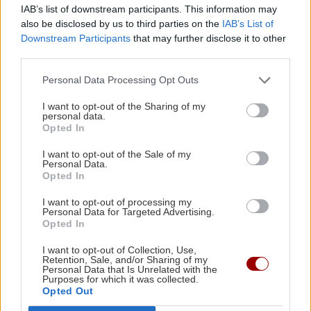
και μου είπαν όλη την αλήθεια.
IAB’s list of downstream participants. This information may
also be disclosed by us to third parties on the
IAB’s List of
Εισαγγελέας: Τι συνέβη με την Άννυ;
Downstream Participants
that may further disclose it to other
third parties.
Μάρτυρας: Αυτό που μάθαμε στην Ελλάδα, ότι την
σκοτωσε ο πατέρας της, ότι την τεμάχισε και ότι την
Personal Data Processing Opt Outs
μαγείρεψε...
I want to opt-out of the Sharing of my
personal data.
Στ. Γεωργίου: Τι ξέρατε για την εργασία της κόρη σας;
Opted In
Γιατί σας είπε ότι έρχονταν στην Ελλάδα;
I want to opt-out of the Sale of my
Personal Data.
Μάρτυρας: Ότι θα δουλευε σερβιτόρα σε ένα μαγαζί
Opted In
Πρόεδρος; Μα προηγουμένως μας είπε ότι η κόρη της
I want to opt-out of processing my
δεν δουλεύε θα πρέπει να καταλάβει ότι στο δικαστήριο
Personal Data for Targeted Advertising.
Opted In
χρειάζεται να είναι πολύ προσεκτιή, διότι αυτό συνιστά
ψευδορκία
I want to opt-out of Collection, Use,
Πηγή: Protothema.gr
Retention, Sale, and/or Sharing of my
Personal Data that Is Unrelated with the
Purposes for which it was collected.
Ακολουθήστε το ekriti.gr στο
Google News
και
Opted Out
μάθετε πρώτοι όλες τις ειδήσεις για την Κρήτη