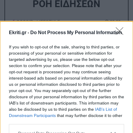
ΡΟΗ ΕΙΔΗΣΕΩΝ
GOSSIP - LIFESTYLE
23:00
Η Μπάρμπρα Στρέιζαντ υπογράφει το πρώτο
Ekriti.gr -
Do Not Process My Personal Information
της παιδικό βιβλίο
If you wish to opt-out of the sale, sharing to third parties, or
processing of your personal or sensitive information for
ΑΘΛΗΤΙΚΑ
22:49
targeted advertising by us, please use the below opt-out
Europa League: Η Άντερλεχτ νίκησε 1-0 τον
section to confirm your selection. Please note that after your
ΠΑΟΚ στην Τούμπα κι όλα θα κριθούν στις
opt-out request is processed you may continue seeing
Βρυξέλλες
interest-based ads based on personal information utilized by
us or personal information disclosed to third parties prior to
your opt-out. You may separately opt-out of the further
ΑΘΛΗΤΙΚΑ
22:25
disclosure of your personal information by third parties on the
IAB’s list of downstream participants. This information may
ΠΟΑ: Ανακοίνωσε την απόκτηση τριών Ιταλών
also be disclosed by us to third parties on the
IAB’s List of
ποδοσφαιριστών
Downstream Participants
that may further disclose it to other
third parties.
Όλες οι ειδήσεις
ΑΘΛΗΤΙΚΑ
22:25