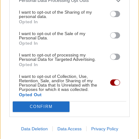
Personal Data Processing Opt Outs
UEFA: «Το μποϊκοτάζ στις διοργανώσεις της
FIFA παραμένει σε ισχύ»
I want to opt-out of the Sharing of my
personal data.
Opted In
ΑΘΛΗΤΙΚΑ
22:19
I want to opt-out of the Sale of my
Personal Data.
Europa League: Η ΤΣΣΚΑ Σόφιας διέλυσε 3-0
Opted In
την Μακάμπι Τελ Αβίβ και ετοιμάζεται για
ΠΕΡΙΣΣΟΤΕΡΑ
ΟΦΗ (βίντεο)
I want to opt-out of processing my
Personal Data for Targeted Advertising.
Opted In
ΠΕΡΙΕΡΓΑ - ΠΑΡΑΞΕΝΑ
22:14
I want to opt-out of Collection, Use,
Retention, Sale, and/or Sharing of my
Βέλγιο: Ζει σε πλωτό σπίτι 23 μέτρων εδώ και
Personal Data that Is Unrelated with the
GOSSIP - LIFESTYLE
χρόνια
Purposes for which it was collected.
Opted Out
Η Μπάρμπρα Στρέιζαντ υπογράφει το
πρώτο της παιδικό βιβλίο
CONFIRM
GOSSIP - LIFESTYLE
22:00
Γιώργος Λιάγκας: «Ο Τζορτζ Κλούνεϊ της
Ελλάδας…»
Data Deletion
Data Access
Privacy Policy