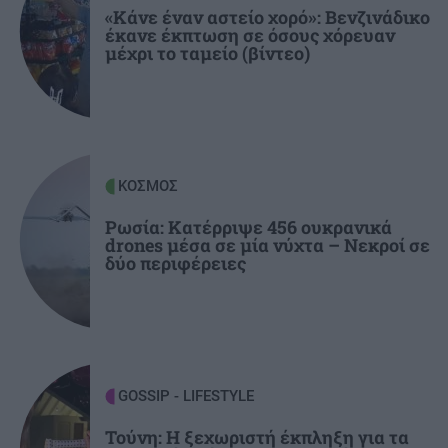
«Κάνε έναν αστείο χορό»: Βενζινάδικο
έκανε έκπτωση σε όσους χόρευαν
μέχρι το ταμείο (βίντεο)
ΚΟΣΜΟΣ
10:18
Τρόμος στα 30.000 πόδια: Επιβάτης
προσπάθησε να ανοίξει την έξοδο κινδύνου!
ΚΡΗΤΗ
10:07
ΚΟΣΜΟΣ
Ηράκλειο: Από φαρμακείο σε φαρμακείο για
τα σκευάσματα οι ασθενείς
Ρωσία: Κατέρριψε 456 ουκρανικά
drones μέσα σε μία νύχτα – Νεκροί σε
δύο περιφέρειες
GOSSIP - LIFESTYLE
Τούνη: Η ξεχωριστή έκπληξη για τα