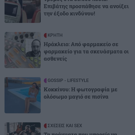
Επιβάτης προσπάθησε να ανοίξει
την έξοδο κινδύνου!
Image
ΚΡΗΤΗ
Ηράκλειο: Από φαρμακείο σε
φαρμακείο για τα σκευάσματα οι
ασθενείς
Image
GOSSIP - LIFESTYLE
Κοκκίνου: Η φωτογραφία με
ολόσωμο μαγιό σε πισίνα
Image
ΣΧΕΣΕΙΣ ΚΑΙ SEX
Τα πράγματα που μπορείς να