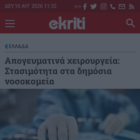
Skip
ΔΕΥ.10 ΑΥΓ 2026 11:32
to
main
content
ΕΛΛΑΔΑ
Απογευματινά χειρουργεία:
Στασιμότητα στα δημόσια
νοσοκομεία