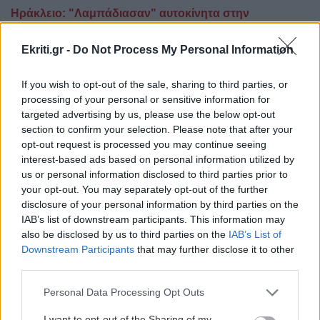
Ηράκλειο: "Λαμπάδιασαν" αυτοκίνητα στην
Αμμουδάρα (βίντεο)
Ekriti.gr -
Do Not Process My Personal Information
ΠΑΣΟΚ - Κεντρική Επιτροπή: Πρώτος στη
σταυροδοσία ο Λευτέρης Καρχιμάκης - Τα
If you wish to opt-out of the sale, sharing to third parties, or
αποτελέσματα
processing of your personal or sensitive information for
targeted advertising by us, please use the below opt-out
Ακολουθήστε το ekriti.gr στο
Google News
και
section to confirm your selection. Please note that after your
μάθετε πρώτοι όλες τις ειδήσεις για την Κρήτη
opt-out request is processed you may continue seeing
και όχι μόνο.
interest-based ads based on personal information utilized by
us or personal information disclosed to third parties prior to
Νοσοκομεία
Χειρουργεία
Γιατροί
your opt-out. You may separately opt-out of the further
disclosure of your personal information by third parties on the
IAB’s list of downstream participants. This information may
also be disclosed by us to third parties on the
IAB’s List of
Downstream Participants
that may further disclose it to other
third parties.
ΡΟΗ ΕΙΔΗΣΕΩΝ
Personal Data Processing Opt Outs
I want to opt-out of the Sharing of my