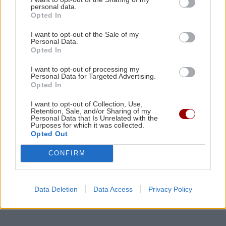
ΠΟΛΙΤΙΚΗ
11:24
personal data.
Μαρία Καρυστιανού: «Δεν μπορώ να δεχτώ
Opted In
εκβιασμούς – Θέλουμε κάθαρση»
I want to opt-out of the Sale of my
Personal Data.
Opted In
ΠΕΡΙΕΡΓΑ - ΠΑΡΑΞΕΝΑ
11:17
I want to opt-out of processing my
«Κάνε έναν αστείο χορό»: Βενζινάδικο έκανε
Personal Data for Targeted Advertising.
έκπτωση σε όσους χόρευαν μέχρι το ταμείο
Opted In
(βίντεο)
I want to opt-out of Collection, Use,
Retention, Sale, and/or Sharing of my
Personal Data that Is Unrelated with the
Purposes for which it was collected.
ΚΟΣΜΟΣ
11:06
Opted Out
Ρωσία: Κατέρριψε 456 ουκρανικά drones μέσα
σε μία νύχτα – Νεκροί σε δύο περιφέρειες
CONFIRM
Όλες οι ειδήσεις
GOSSIP - LIFESTYLE
11:00
Data Deletion
Data Access
Privacy Policy
Τούνη: Η ξεχωριστή έκπληξη για τα 33α
γενέθλιά της στις Μαλδίβες