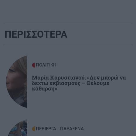
ΑΥΤΟΔΙΟΙΚΗΣΗ
10:53
Επιτήδειοι τηλεφωνούν ως υπάλληλοι του ΚΕΠ
Γαζίου και ξαφρίζουν λογαριασμούς
ΠΕΡΙΣΣΟΤΕΡΑ
ΚΡΗΤΗ
10:42
ΒΟΑΚ: Σεπτέμβριο η παράδοση των 10,2 χλμ
του Νεάπολη - Άγιος Νικόλαος
ΠΟΛΙΤΙΚΗ
Μαρία Καρυστιανού: «Δεν μπορώ να
ΚΟΙΝΩΝΙΑ
10:35
δεχτώ εκβιασμούς – Θέλουμε
Επικίνδυνα παιχνίδια ανηλίκων: Ανάβουν
κάθαρση»
φωτιά σε δασική περιοχή στο Πεντελικό για
«challenge» (βίντεο)
ΕΛΛΑΔΑ
10:26
Φωτιά στον Κουβαρά Αττικής: Μήνυμα του 112
ΠΕΡΙΕΡΓΑ - ΠΑΡΑΞΕΝΑ
για εκκένωση περιοχής (εικόνες, βίντεο)