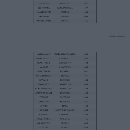
Image