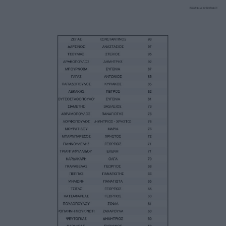
Image