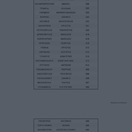
Image