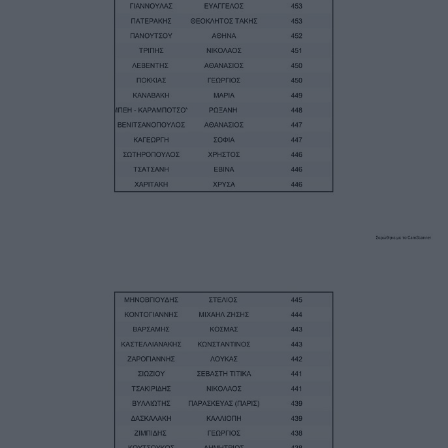
Image