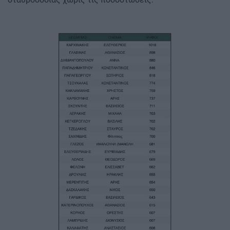
Image