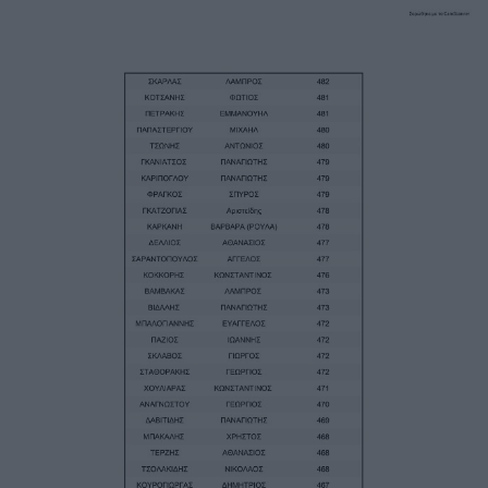
Image