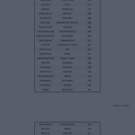
Image