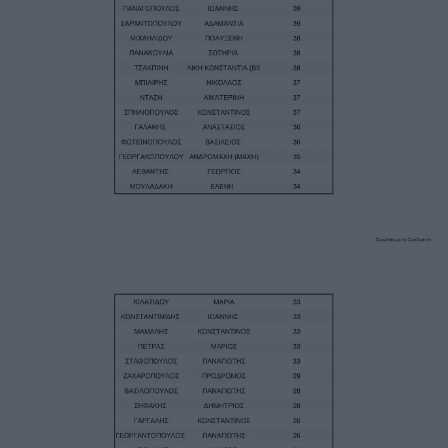
Image