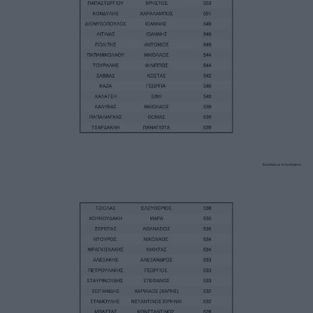
Image