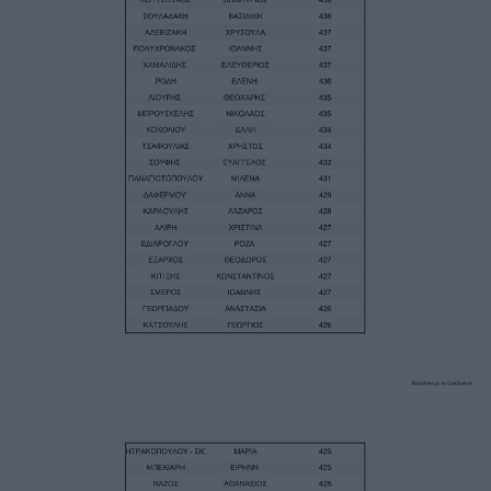
Image