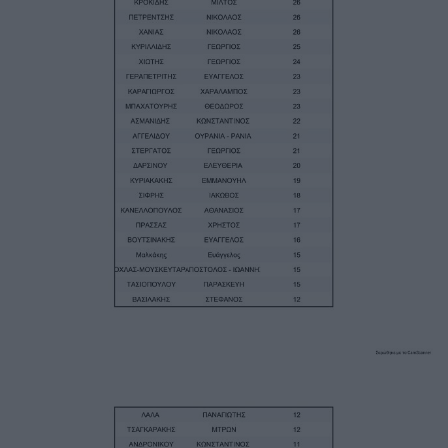
Image