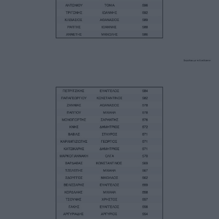
Image