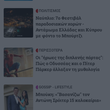
Image
ΠΟΛΙΤΙΣΜΟΣ
Ναύπλιο: 7ο Φεστιβάλ
παραδοσιακών χορών -
Αντάμωμα Ελλάδας και Κύπρου
με φόντο το Μπούρτζι
Image
ΠΕΡΙΣΣΟΤΕΡΑ
Οι "ήρωες της διπλανής πόρτας":
Πώς ο Οδυσσέας και ο Πίτερ
Πάρκερ άλλαξαν τη μυθολογία
Image
GOSSIP - LIFESTYLE
Μπούκη: «"Βασανίζω" τον
Αντώνη Σρόιτερ 15 καλοκαίρια»