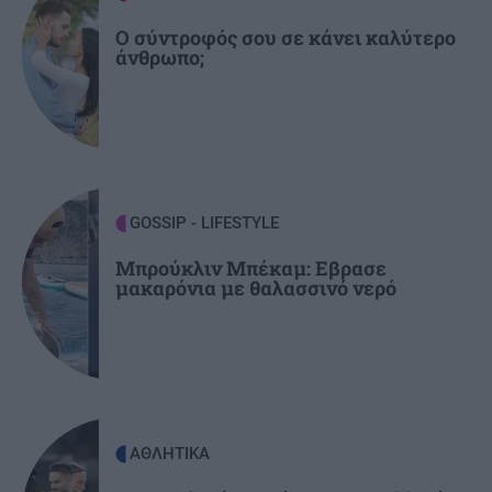
ΕΛΛΑΔΑ
21:35
Ο σύντροφός σου σε κάνει καλύτερο
Κινηματογραφικός Τουρισμός: Η «Οδύσσεια»
άνθρωπο;
φέρνει εκρηκτική άνοδο στις κρατήσεις
ΠΟΛΙΤΙΣΜΟΣ
21:22
Ναύπλιο: 7ο Φεστιβάλ παραδοσιακών χορών -
Αντάμωμα Ελλάδας και Κύπρου με φόντο το
Μπούρτζι
GOSSIP - LIFESTYLE
Μπρούκλιν Μπέκαμ: Εβρασε
μακαρόνια με θαλασσινό νερό
ΠΕΡΙΣΣΟΤΕΡΑ
21:10
Οι "ήρωες της διπλανής πόρτας": Πώς ο
Οδυσσέας και ο Πίτερ Πάρκερ άλλαξαν τη
μυθολογία
GOSSIP - LIFESTYLE
21:00
ΑΘΛΗΤΙΚΑ
Μπούκη: «"Βασανίζω" τον Αντώνη Σρόιτερ 15