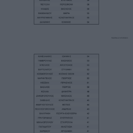
Image