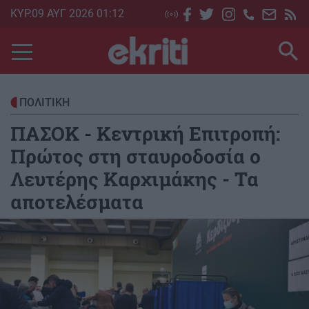
Skip
ΚΥΡ.09 ΑΥΓ 2026 01:12
to
main
content
ΠΟΛΙΤΙΚΗ
ΠΑΣΟΚ - Κεντρική Επιτροπή:
Πρώτος στη σταυροδοσία ο
Λευτέρης Καρχιμάκης - Τα
αποτελέσματα