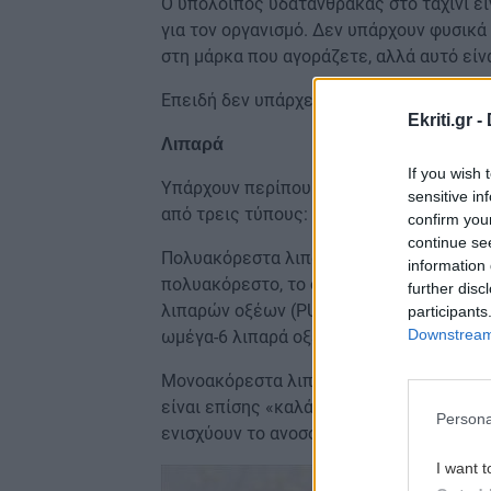
Ο υπόλοιπος υδατάνθρακας στο ταχίνι είν
για τον οργανισμό. Δεν υπάρχουν φυσικά
στη μάρκα που αγοράζετε, αλλά αυτό είν
Επειδή δεν υπάρχει ζάχαρη στο ταχίνι, τ
Ekriti.gr -
Λιπαρά
If you wish 
Υπάρχουν περίπου 8 γραμμάρια λίπους σε
sensitive in
από τρεις τύπους:
confirm you
continue se
Πολυακόρεστα λιπαρά (3,5g): Το μεγαλύτε
information 
πολυακόρεστο, το οποίο θεωρείται «καλ
further disc
λιπαρών οξέων (PUFAs) και το ταχίνι περ
participants
Downstream 
ωμέγα-6 λιπαρά οξέα.
Μονοακόρεστα λιπαρά (3,04 g): Τα μονοα
είναι επίσης «καλά» λιπαρά που βοηθούν
Persona
ενισχύουν το ανοσοποιητικό σύστημα και
I want t
Image