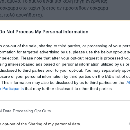
αι άμυλο. Το άμυλο είναι μια καλή πηγή ενέργειας
 σάκχαρα στο ταχίνι (εκτός αν προστεθούν σάκχαρα
αι πολύ ασυνήθιστο).
ο εκτιμώμενο γλυκαιμικό του φορτίο είναι μηδενικό.
Do Not Process My Personal Information
to opt-out of the sale, sharing to third parties, or processing of your per
 μια κουταλιά της σούπας ταχίνι, που αποτελείται
formation for targeted advertising by us, please use the below opt-out s
r selection. Please note that after your opt-out request is processed y
eing interest-based ads based on personal information utilized by us or
ρο μέρος του λίπους στο ταχίνι είναι
disclosed to third parties prior to your opt-out. You may separately opt-
ό» λίπος. Υπάρχουν διάφορα είδη πολυακόρεστων
losure of your personal information by third parties on the IAB’s list of
ιέχει δύο από αυτά: ωμέγα-3 λιπαρά οξέα και
. This information may also be disclosed by us to third parties on the
IA
Participants
that may further disclose it to other third parties.
κόρεστα λίπη βρίσκονται σε φυτικές τροφές και
 στην ανάπτυξη και διατήρηση υγιών κυττάρων,
l Data Processing Opt Outs
 προάγουν την υγιή όραση.
o opt-out of the Sharing of my personal data.