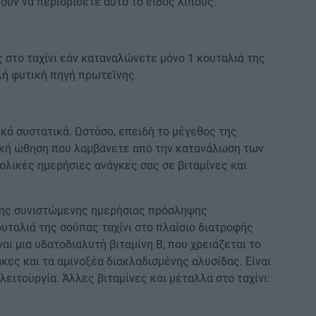
ουν να περιορίσετε αυτό το είδος λίπους.
 στο ταχίνι εάν καταναλώνετε μόνο 1 κουταλιά της
αλή φυτική πηγή πρωτεΐνης.
ικά συστατικά. Ωστόσο, επειδή το μέγεθος της
φική ώθηση που λαμβάνετε από την κατανάλωση των
ολικές ημερήσιες ανάγκες σας σε βιταμίνες και
 της συνιστώμενης ημερήσιας πρόσληψης
ουταλιά της σούπας ταχίνι στο πλαίσιο διατροφής
ναι μια υδατοδιαλυτή βιταμίνη Β, που χρειάζεται το
κες και τα αμινοξέα διακλαδισμένης αλυσίδας. Είναι
λειτουργία. Άλλες βιταμίνες και μέταλλα στο ταχίνι: