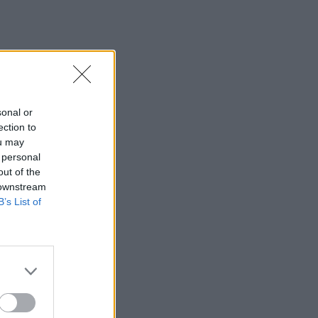
sonal or
ection to
ou may
 personal
out of the
 downstream
B’s List of