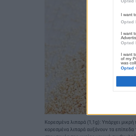
Opted 
I want t
Opted 
I want 
Advertis
Opted 
I want t
of my P
was col
Opted 
Κορεσμένα λιπαρά (1,1g): Υπάρχει μικρή
κορεσμένα λιπαρά αυξάνουν τα επίπεδα 