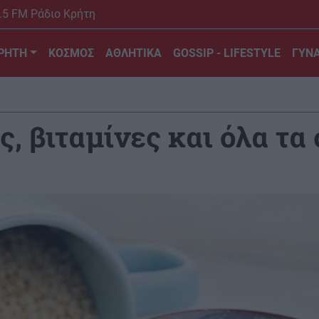
.5 FM Ράδιο Κρήτη
ΡΗΤΗ
ΚΟΣΜΟΣ
ΑΘΛΗΤΙΚΑ
GOSSIP - LIFESTYLE
ΓΥΝΑ
ς, βιταμίνες και όλα τα