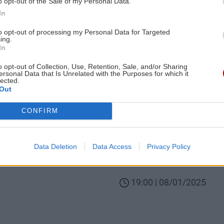
Image
o opt-out of the Sale of my Personal Data.
In
to opt-out of processing my Personal Data for Targeted
ing.
In
IFESTYLE
GOSSIP - LIFESTYLE
o opt-out of Collection, Use, Retention, Sale, and/or Sharing
ersonal Data that Is Unrelated with the Purposes for which it
 Spoiler: Ο Μάρκος
Ο «Τιμωρός» επιστρέφ
lected.
 να επανέλθει
επεισόδια και οι
Out
ς στα εκδικητικά του
πρωταγωνιστές το
ανακοινώνουν με τον
CONFIRM
απολαυστικό τρόπο
 απόψε;
Body
Πότε επιστρέφει η αγαπ
Data Deletion
Data Access
Privacy Policy
20/01/2025
σειρά;
19:00 | 08/01/2025