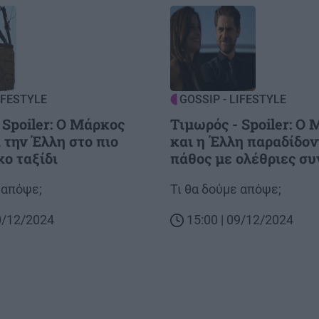
Image
IFESTYLE
GOSSIP - LIFESTYLE
 Spoiler: Ο Μάρκος
Τιμωρός - Spoiler: Ο
 την Έλλη στο πιο
και η Έλλη παραδίδον
ο ταξίδι
πάθος με ολέθριες συ
 απόψε;
Body
Τι θα δούμε απόψε;
10/12/2024
15:00 | 09/12/2024