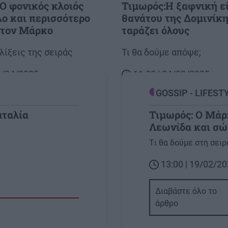
Ο φονικός κλοιός
Τιμωρός:Η ξαφνική ε
λο και περισσότερο
θανάτου της Δομινίκη
 τον Μάρκο
ταράζει όλους
λίξεις της σειράς
Body
Τι θα δούμε απόψε;
14/04/2025
11:00 | 24/03/2025
GOSSIP - LIFEST
αταλία
Τιμωρός: O Mάρ
Λεωνίδα και σώ
Image
Tι θα δούμε στη σειρ
13:00 | 19/02/2
Διαβάστε όλο το
άρθρο