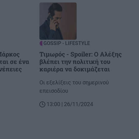
Image
GOSSIP - LIFESTYLE
 Μάρκος
Τιμωρός - Spoiler: Ο Αλέξης
ται σε ένα
βλέπει την πολιτική του
νέπειες
καριέρα να δοκιμάζεται
Body
Οι εξελίξεις του σημερινού
επεισοδίου
13:00 | 26/11/2024