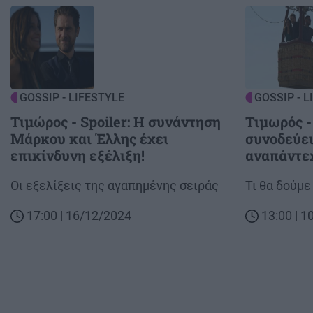
Image
Image
GOSSIP - LIFESTYLE
GOSSIP - L
Τιμώρος - Spoiler: Η συνάντηση
Τιμωρός -
Μάρκου και Έλλης έχει
συνοδεύει
επικίνδυνη εξέλιξη!
αναπάντεχ
Body
Οι εξελίξεις της αγαπημένης σειράς
Body
Τι θα δούμε
17:00 | 16/12/2024
13:00 | 