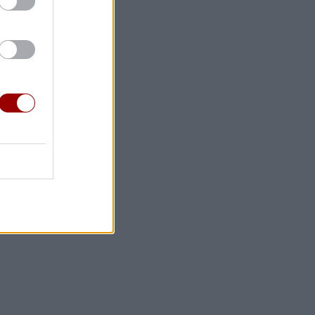
ει με νέα
 πιο
ημένη μας