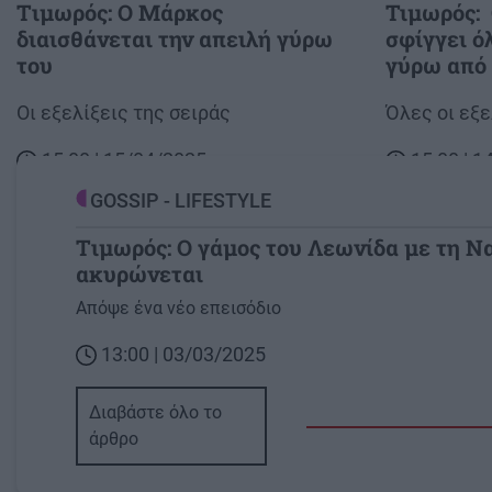
Tιμωρός: Ο Μάρκος
Τιμωρός: 
διαισθάνεται την απειλή γύρω
σφίγγει ό
του
γύρω από
Body
Οι εξελίξεις της σειράς
Body
Όλες οι εξε
15:00 | 15/04/2025
15:00 | 
GOSSIP - LIFESTYLE
Tιμωρός: Ο γάμος του Λεωνίδα με τη Ν
ακυρώνεται
Image
Απόψε ένα νέο επεισόδιο
13:00 | 03/03/2025
Διαβάστε όλο το
άρθρο