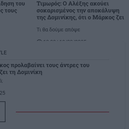
ίδηση του
Τιμωρός: Ο Αλέξης ακούει
ς τους
σοκαρισμένος την αποκάλυψη
της Δομινίκης, ότι ο Μάρκος ζει
Body
Τι θα δούμε απόψε
13:00 | 19/03/2025
YLE
κος προλαβαίνει τους άντρες του
ζει τη Δομινίκη
ά;
025