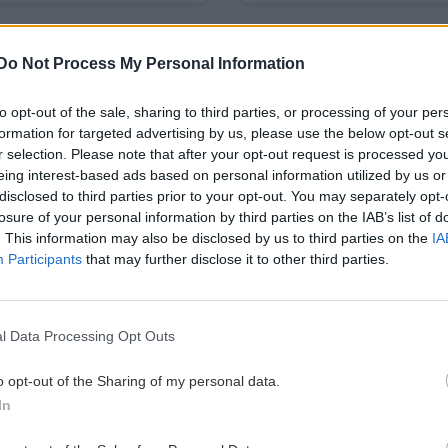
Image
Do Not Process My Personal Information
to opt-out of the sale, sharing to third parties, or processing of your per
formation for targeted advertising by us, please use the below opt-out s
r selection. Please note that after your opt-out request is processed y
eing interest-based ads based on personal information utilized by us or
IFESTYLE
GOSSIP - LIFESTYLE
disclosed to third parties prior to your opt-out. You may separately opt-
Spoiler: Η άφιξη της
Τιμωρός: Ο Μάρκος έ
losure of your personal information by third parties on the IAB’s list of
δους συγγραφέως
σύγκρουση με τον Αντ
. This information may also be disclosed by us to third parties on the
IA
Participants
that may further disclose it to other third parties.
τικό προκαλεί πανικό
την Μαρίνα
νίδα
Body
Tι θα δούμε απόψε στον 
λίξεις της σειράς
l Data Processing Opt Outs
13:00 | 04/02/2025
11/02/2025
o opt-out of the Sharing of my personal data.
In