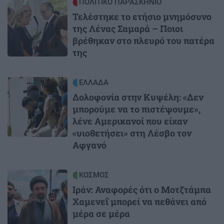
Image
ΠΟΛΙΤΙΚΟ ΠΑΡΑΣΚΗΝΙΟ
Τελέστηκε το ετήσιο μνημόσυνο
της Λένας Σαμαρά – Ποιοι
βρέθηκαν στο πλευρό του πατέρα
της
Image
ΕΛΛΑΔΑ
Δολοφονία στην Κυψέλη: «Δεν
μπορούμε να το πιστέψουμε»,
λένε Αμερικανοί που είχαν
«υιοθετήσει» στη Λέσβο τον
Αφγανό
Image
ΚΟΣΜΟΣ
Ιράν: Αναφορές ότι ο Μοτζτάμπα
Χαμενεΐ μπορεί να πεθάνει από
μέρα σε μέρα