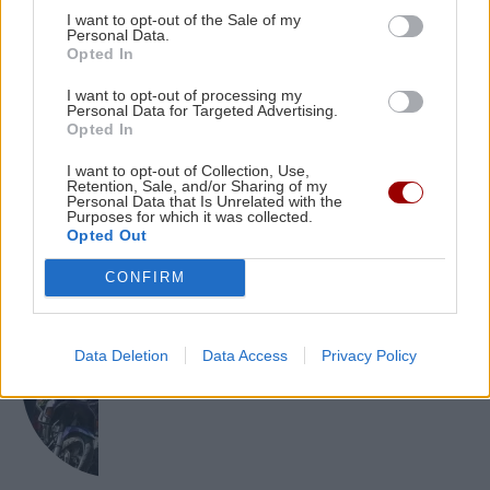
I want to opt-out of the Sale of my
ΠΟΛΙΤΙΚΟ ΠΑΡΑΣΚΗΝΙΟ
11:51
Personal Data.
Τελέστηκε το ετήσιο μνημόσυνο της Λένας
Opted In
Σαμαρά – Ποιοι βρέθηκαν στο πλευρό του
ΤΕΧΝΟΛΟΓΙΑ
I want to opt-out of processing my
πατέρα της
Personal Data for Targeted Advertising.
Opted In
Meta: Νέα «καμπάνα» 567 εκατ.
δολαρίων -Τα νέα μέτρα στο Facebook
I want to opt-out of Collection, Use,
και... πού θα πάνε αυτά τα λεφτά
Retention, Sale, and/or Sharing of my
Personal Data that Is Unrelated with the
Purposes for which it was collected.
Opted Out
CONFIRM
ΕΛΛΑΔΑ
Data Deletion
Data Access
Privacy Policy
Marfin: Προθεσμία έλαβε η 46χρονη -
«Είναι αθώα» λέει ο συνήγορός της