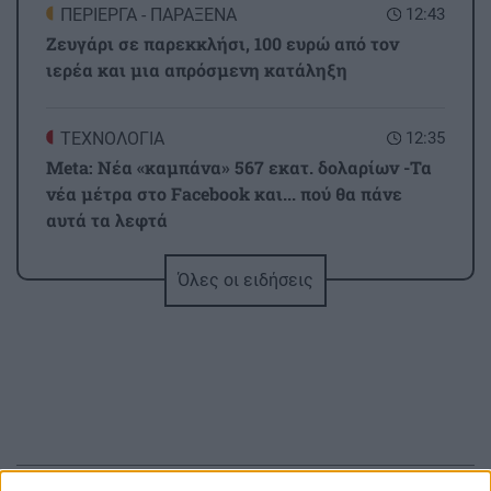
ΠΕΡΙΕΡΓΑ - ΠΑΡΑΞΕΝΑ
12:43
Ζευγάρι σε παρεκκλήσι, 100 ευρώ από τον
ιερέα και μια απρόσμενη κατάληξη
ΤΕΧΝΟΛΟΓΙΑ
12:35
Meta: Νέα «καμπάνα» 567 εκατ. δολαρίων -Τα
νέα μέτρα στο Facebook και... πού θα πάνε
αυτά τα λεφτά
Όλες οι ειδήσεις
ΕΛΛΑΔΑ
12:31
Marfin: Προθεσμία έλαβε η 46χρονη - «Είναι
αθώα» λέει ο συνήγορός της
ΚΡΗΤΗ
12:25
Δήμας από Καστέλλι: Στόχος το αεροδρόμιο να
λειτουργεί κανονικά τον Νοέμβριο του 2028