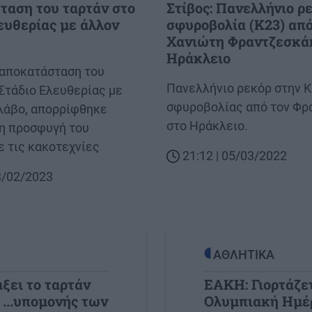
αση του ταρτάν στο
Στίβος: Πανελλήνιο ρ
ευθερίας με άλλον
σφυροβολία (Κ23) από
Χανιώτη Φραντζεσκά
Ηράκλειο
αποκατάσταση του
Body
Πανελλήνιο ρεκόρ στην Κ
Στάδιο Ελευθερίας με
σφυροβολίας από τον Φρ
λάβο, απορρίφθηκε
στο Ηράκλειο.
 η προσφυγή του
ε τις κακοτεχνίες
21:12 | 05/03/2022
03/02/2023
ΑΘΛΗΤΙΚΑ
άξει το ταρτάν
ΕΑΚΗ: Γιορτάζε
 ...υπομονής των
Ολυμπιακή Ημέρ
Image