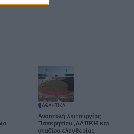
νήλικους
Image
ΑΘΛΗΤΙΚΑ
Αναστολή λειτουργίας
διο
Παγκρητίου ,ΔΑΠΚΗ και
σταδίου ελευθερίας