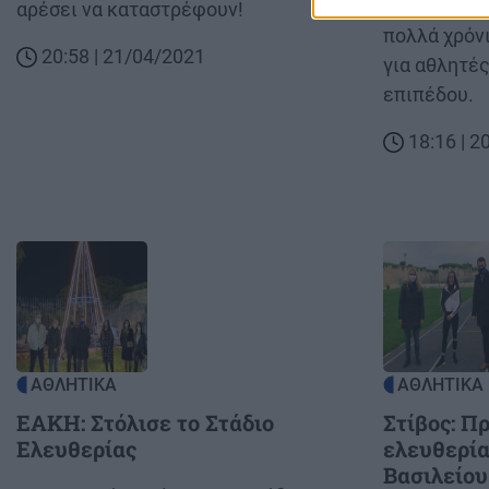
Body
Το Στάδιο 
αρέσει να καταστρέφουν!
πολλά χρόν
20:58 | 21/04/2021
για αθλητέ
επιπέδου.
18:16 | 
Image
Image
ΑΘΛΗΤΙΚΑ
ΑΘΛΗΤΙΚΑ
ΕΑΚΗ: Στόλισε το Στάδιο
Στίβος: Π
Ελευθερίας
ελευθερία
Βασιλείου