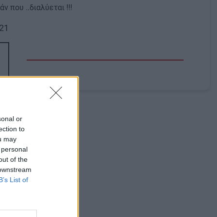
άν που ..διαλύεται !!!
021
sonal or
ection to
ou may
 personal
out of the
 downstream
B’s List of
γμα η
ητή»