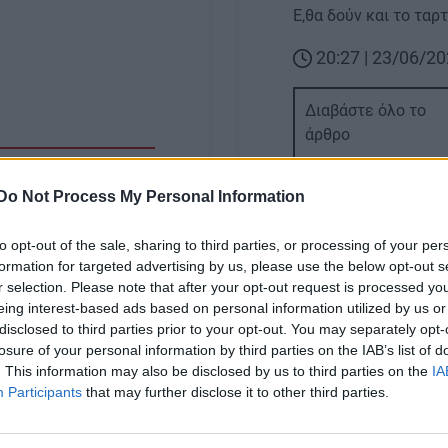
Ε,θα δούν και το ταρτ
20:27 | 23/06/2
Διαβάστε όλο το
άρθρο
Do Not Process My Personal Information
to opt-out of the sale, sharing to third parties, or processing of your per
formation for targeted advertising by us, please use the below opt-out s
Image
r selection. Please note that after your opt-out request is processed y
eing interest-based ads based on personal information utilized by us or
disclosed to third parties prior to your opt-out. You may separately opt-
losure of your personal information by third parties on the IAB’s list of
. This information may also be disclosed by us to third parties on the
IA
ΑΘΛΗΤΙΚΑ
Participants
that may further disclose it to other third parties.
θολική στήριξη του
Αυγενάκης: «Παράδει
ο Περιφέρεια και
Κριμίλη για κάθε αθλ