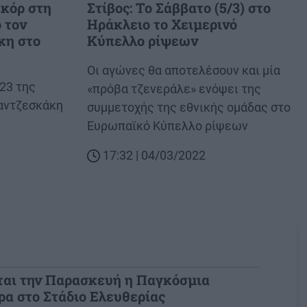
εκόρ στη
Στίβος: Το Σάββατο (5/3) στο
 τον
Ηράκλειο το Χειμερινό
κη στο
Κύπελλο ρίψεων
Body
Οι αγώνες θα αποτελέσουν και μία
23 της
«πρόβα τζενεράλε» ενόψει της
αντζεσκάκη
συμμετοχής της εθνικής ομάδας στο
Ευρωπαϊκό Κύπελλο ρίψεων
17:32 | 04/03/2022
ται την Παρασκευή η Παγκόσμια
α στο Στάδιο Ελευθερίας