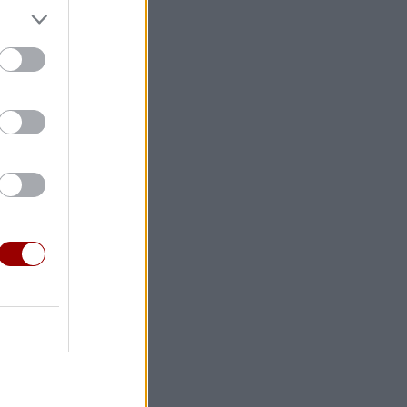
αρέχει
νους
βει την
τους