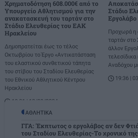
Χρηματοδότηση 608.000€ από το
Αποκατάστ
Υπουργείο Αθλητισμού για την
Στάδιο Ελ
ανακατασκευή του ταρτάν στο
Εργολάβο
Στάδιο Ελευθερίας του ΕΑΚ
Body
Προχωρά η 
Ηρακλείου
ταρτάν στο 
Body
Δημοπρατείται έως το τέλος
άλλον Εργο
Οκτωβρίου το Έργο «Αντικατάσταση
τελεσίδικα
του ελαστικού συνθετικού τάπητα
Αναδόχου μ
του στίβου του Σταδίου Ελευθερίας
19:36 | 
του Εθνικού Αθλητικού Κέντρου
Ηρακλείου
19:31 | 12/09/2024
ΑΘΛΗΤΙΚΑ
ΓΓΑ: 'Εκπτωτος ο εργολάβος αν δεν Φτι
του Σταδίου Ελευθερίας-Το χρονικό της
Image