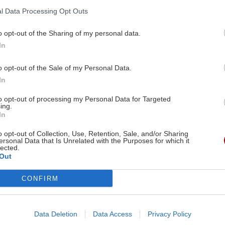
κλείου-Οι επισκέψεις
l Data Processing Opt Outs
Body
To γήπεδο πάντως δεν π
ράφα
o opt-out of the Sharing of my personal data.
ασφάλεια στους αθλούμε
βαιώσεις η νέα πρόεδρος
In
17:20 | 30/04/2021
10/05/2021
o opt-out of the Sale of my Personal Data.
In
to opt-out of processing my Personal Data for Targeted
Image
ing.
In
o opt-out of Collection, Use, Retention, Sale, and/or Sharing
ersonal Data that Is Unrelated with the Purposes for which it
lected.
Out
ΑΘΛΗΤΙΚΑ
CONFIRM
 Μέλη της Εθνικής
Στάδιο ελευθερίας: Κό
ίβου στο στάδιο
καθημερινή άσκηση σ
ας
ανήλικους το ΕΑΚΗ
Data Deletion
Data Access
Privacy Policy