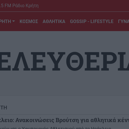
.5 FM Ράδιο Κρήτη
ΡΗΤΗ
ΚΟΣΜΟΣ
ΑΘΛΗΤΙΚΑ
GOSSIP - LIFESTYLE
ΓΥΝΑ
 ΕΛΕΥΘΕΡΙ
ΗΤΗ
λειο: Ανακοινώσεις Βρούτση για αθλητικά κέν
ακοίνωσε ο Υφυπουργός Αθλητισμού από το Ηράκλειο