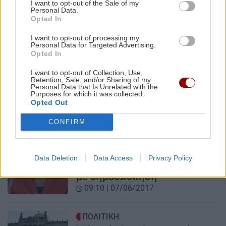
I want to opt-out of the Sale of my
Δανία: Οι Σοσιαλδημοκράτες
Personal Data.
Opted In
στην πρώτη θέση
23:51 | 05/06/2019
I want to opt-out of processing my
Personal Data for Targeted Advertising.
Opted In
ΠΟΛΙΤΙΚΟ ΠΑΡΑΣΚΗΝΙΟ
I want to opt-out of Collection, Use,
Τσακαλώτος και
Retention, Sale, and/or Sharing of my
Personal Data that Is Unrelated with the
σοσιαλδημοκράτες
Purposes for which it was collected.
Opted Out
23:11 | 25/11/2017
CONFIRM
ΚΟΣΜΟΣ
Γερμανία: Στο 39% το ποσοστό
Data Deletion
Data Access
Privacy Policy
των Συντηρητικών σύμφωνα
με δημοσκόπηση
09:10 | 07/06/2017
ΠΟΛΙΤΙΚΗ