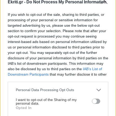
Ekriti.gr -
Do Not Process My Personal Information
If you wish to opt-out of the sale, sharing to third parties, or
processing of your personal or sensitive information for
targeted advertising by us, please use the below opt-out
section to confirm your selection. Please note that after your
ΚΟΣΜΟΣ
opt-out request is processed you may continue seeing
interest-based ads based on personal information utilized by
Γερμανία: Παραμένουν στον
us or personal information disclosed to third parties prior to
κυβερνητικό συνασπισμό οι
your opt-out. You may separately opt-out of the further
Σοσιαλδημοκράτες
disclosure of your personal information by third parties on the
IAB’s list of downstream participants. This information may
Υπέρ της παραμονής του στον
also be disclosed by us to third parties on the
IAB’s List of
κυβερνητικό συνασπισμό αποφάσισε το
Downstream Participants
that may further disclose it to other
third parties.
06-12-2019
Personal Data Processing Opt Outs
I want to opt-out of the Sharing of my
personal data.
Opted In
ΚΟΣΜΟΣ
Βουλευτικές εκλογές στη