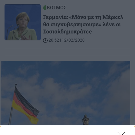
Image
ΚΟΣΜΟΣ
Γερμανία: «Μόνο με τη Μέρκελ
θα συγκυβερνήσουμε» λένε οι
Σοσιαλδημοκράτες
20:52 | 12/02/2020