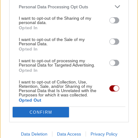
ΚΡΗΤΗ
Personal Data Processing Opt Outs
Ηράκλειο: Συγκίνηση στο
I want to opt-out of the Sharing of my
40ημερο μνημόσυνο για το
personal data.
Νίκο Ψιλάκη
Opted In
14:49 | 08/12/2024
I want to opt-out of the Sale of my
Personal Data.
Opted In
ΚΡΗΤΗ
Νίκος Ψιλάκης: Την Κυριακή
I want to opt-out of processing my
Personal Data for Targeted Advertising.
8 Δεκεμβρίου το 40ήμερο
Opted In
μνημόσυνο
12:24 | 07/12/2024
I want to opt-out of Collection, Use,
Retention, Sale, and/or Sharing of my
Personal Data that Is Unrelated with the
Purposes for which it was collected.
ΚΡΗΤΗ
Opted Out
40 ημέρες χωρίς τον Νίκο
CONFIRM
Ψιλάκη - Το "ευχαριστώ" της
οικογένειάς του
13:19 | 04/12/2024
Data Deletion
Data Access
Privacy Policy