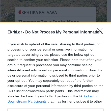
ΚΡΗΤΙΚΑ ΚΑΙ ΑΛΛΑ
Πανηγυρίζει ο Ιερός Ναός
Αγίας Τριάδας Φραθιάς
Ekriti.gr -
Do Not Process My Personal Information
Ο ιερός ναός βρίσκεται σε ένα
καταπληκτικό φυσικό περιβάλλον και
If you wish to opt-out of the sale, sharing to third parties, or
processing of your personal or sensitive information for
04-06-2025
targeted advertising by us, please use the below opt-out
section to confirm your selection. Please note that after your
opt-out request is processed you may continue seeing
interest-based ads based on personal information utilized by
us or personal information disclosed to third parties prior to
ΚΡΗΤΗ
your opt-out. You may separately opt-out of the further
Κυκλοφόρησαν δύο νέα
disclosure of your personal information by third parties on the
IAB’s list of downstream participants. This information may
βιβλία του Νίκου Ψιλάκη
also be disclosed by us to third parties on the
IAB’s List of
16:12 | 14/12/2024
Downstream Participants
that may further disclose it to other
third parties.