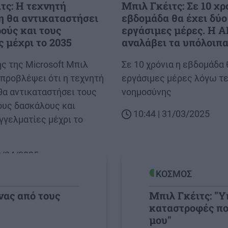
τς: Η τεχνητή
Μπιλ Γκέιτς: Σε 10 χρ
 θα αντικαταστήσει
εβδομάδα θα έχει δύο
ρούς και τους
εργάσιμες μέρες. Η Α
 μέχρι το 2035
αναλάβει τα υπόλοιπ
ς της Microsoft Μπιλ
Body
Σε 10 χρόνια η εβδομάδα 
 προβλέψει ότι η τεχνητή
εργάσιμες μέρες λόγω τ
θα αντικαταστήσει τους
νοημοσύνης
ους δασκάλους και
10:44 | 31/03/2025
γγελματίες μέχρι το
22/04/2025
ΚΟΣΜΟΣ
νας από τους
Μπιλ Γκέιτς: "Υ
καταστροφές πο
Image
μου"