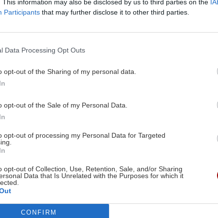
. This information may also be disclosed by us to third parties on the
IA
ληση από τον
επιστημόνων για τις 
Participants
that may further disclose it to other third parties.
Μπουρλά
πανδημίες
γνωστό, η Microsoft θα
Body
H δημιουργία μιας τέτοια
l Data Processing Opt Outs
 σε μία σημαντική
την οποία ο Γκέιτς προτεί
τη χώρα μας
στεγάσει ο Παγκόσμιος Ο
o opt-out of the Sharing of my personal data.
Υγείας, θα κόστιζε κατ’ 
In
27/05/2022
πάνω από 1 δισεκατομμύρ
o opt-out of the Sale of my Personal Data.
ετησίως
In
22:32 | 14/04/2022
to opt-out of processing my Personal Data for Targeted
ing.
In
Image
o opt-out of Collection, Use, Retention, Sale, and/or Sharing
ersonal Data that Is Unrelated with the Purposes for which it
lected.
Out
CONFIRM