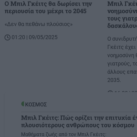
Ο Μπιλ Γκέιτς θα δωρίσει την
Μπιλ Γκέι
περιουσία του μέχρι το 2045
νοημοσύνη
τους γιατ
Body
«Δεν θα πεθάνω πλούσιος»
δασκάλους
01:20 | 09/05/2025
Body
Ο συνιδρυτή
Γκέιτς έχει
νοημοσύνη 
γιατρούς, τ
άλλους επα
2035.
16:08 | 
ΚΟΣΜΟΣ
Μπιλ Γκέιτς: Πώς ορίζει την επιτυχία έ
πλουσιότερους ανθρώπους του κόσμου
Image
Μαθήματα ζωής από τον Μπιλ Γκέιτς: