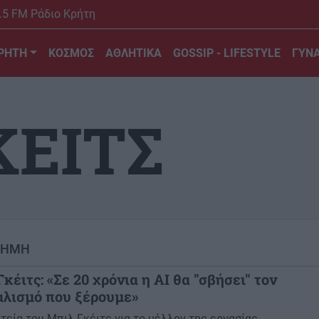
.5 FM Ράδιο Κρήτη
ΡΗΤΗ
ΚΟΣΜΟΣ
ΑΘΛΗΤΙΚΑ
GOSSIP - LIFESTYLE
ΓΥΝΑ
ΚΕΙΤΣ
ΤΗΜΗ
κέιτς: «Σε 20 χρόνια η AI θα "σβήσει" τον
αλισμό που ξέρουμε»
τεία του Μπιλ Γκέιτς για το μέλλον της εργασίας