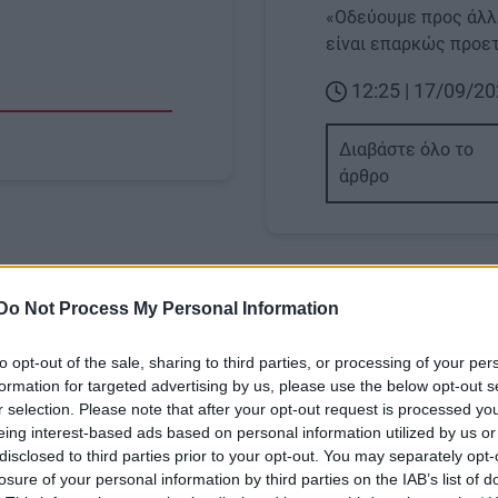
«Οδεύουμε προς άλλη
είναι επαρκώς προε
12:25 | 17/09/2
Διαβάστε όλο το
άρθρο
Image
Do Not Process My Personal Information
to opt-out of the sale, sharing to third parties, or processing of your per
formation for targeted advertising by us, please use the below opt-out s
r selection. Please note that after your opt-out request is processed y
ΕΠΙΣΤΗΜΗ
eing interest-based ads based on personal information utilized by us or
disclosed to third parties prior to your opt-out. You may separately opt-
τς: Στην Αθήνα
Μπιλ Γκέιτς: Θέλει να
losure of your personal information by third parties on the IAB’s list of
ιδρυτής της Microsoft
παγκόσμια ομάδα 3.0