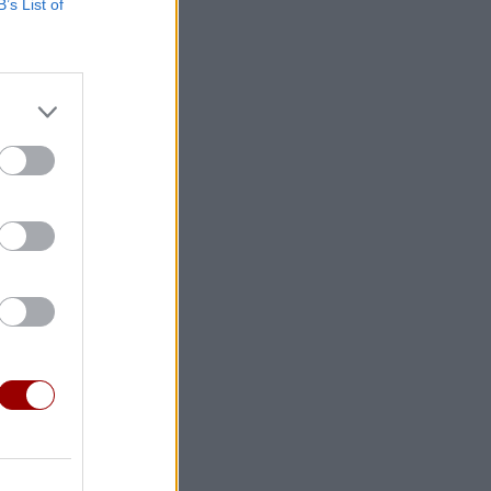
B’s List of
επόμενες
ς ομάδας,
νει να
ργανισμός
εκτίμηση
ιο δολάρια