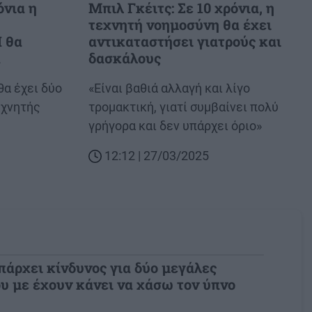
όνια η
Μπιλ Γκέιτς: Σε 10 χρόνια, η
τεχνητή νοημοσύνη θα έχει
Ι θα
αντικαταστήσει γιατρούς και
α
δασκάλους
θα έχει δύο
Body
«Είναι βαθιά αλλαγή και λίγο
εχνητής
τρομακτική, γιατί συμβαίνει πολύ
γρήγορα και δεν υπάρχει όριο»
12:12 | 27/03/2025
πάρχει κίνδυνος για δύο μεγάλες
υ με έχουν κάνει να χάσω τον ύπνο