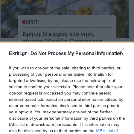
ΚΡΗΤΗ
Κρήτη: Ο καιρός στο νησί,
σήμερα Μεγάλη Παρασκευή
Δείτε βίντεο με την εξέλιξη του καιρού
Ekriti.gr -
Do Not Process My Personal Information
18-04-2025
If you wish to opt-out of the sale, sharing to third parties, or
processing of your personal or sensitive information for
targeted advertising by us, please use the below opt-out
section to confirm your selection. Please note that after your
opt-out request is processed you may continue seeing
ΑΦΙΕΡΩΜΑΤΑ
interest-based ads based on personal information utilized by
Μεγάλη Παρασκευή: Η πιο
us or personal information disclosed to third parties prior to
θλιμένη ημέρα της
your opt-out. You may separately opt-out of the further
Ορθοδοξίας - Η κορύφωση
disclosure of your personal information by third parties on the
του Θείου Δράματος
IAB’s list of downstream participants. This information may
07:07 | 18/04/2025
also be disclosed by us to third parties on the
IAB’s List of