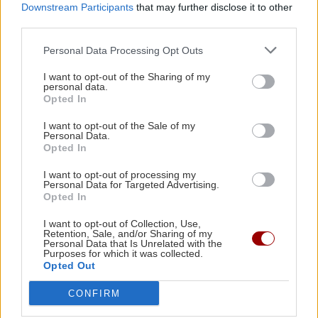
Downstream Participants
that may further disclose it to other
third parties.
ΚΡΗΤΗ
Personal Data Processing Opt Outs
Χανιά: «Παζάρι Μεγάλης
Παρασκευής, στις Βουκολιές
I want to opt-out of the Sharing of my
personal data.
17:44 | 14/04/2025
Opted In
I want to opt-out of the Sale of my
Personal Data.
ΚΡΗΤΗ
Opted In
Ηράκλειο: Σε κλίμα
Θρησκευτικής κατάνυξης η
I want to opt-out of processing my
Personal Data for Targeted Advertising.
περιφορά του επιταφίου
Opted In
στους κεντρικούς δρόμους
της πόλης
I want to opt-out of Collection, Use,
Retention, Sale, and/or Sharing of my
22:09 | 03/05/2024
Personal Data that Is Unrelated with the
Purposes for which it was collected.
Opted Out
ΕΛΛΑΔΑ
CONFIRM
Γιατί έχει συννεφιά ο
ουρανός την Μεγάλη