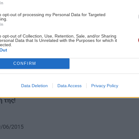
In
to opt-out of processing my Personal Data for Targeted
ing.
In
o opt-out of Collection, Use, Retention, Sale, and/or Sharing
ersonal Data that Is Unrelated with the Purposes for which it
lected.
Out
CONFIRM
- ΠΑΡΑΞΕΝΑ
 Σκηνοθέτησε το
Data Deletion
Data Access
Privacy Policy
ς για να γλιτώσει από
ή της!
29/06/2015