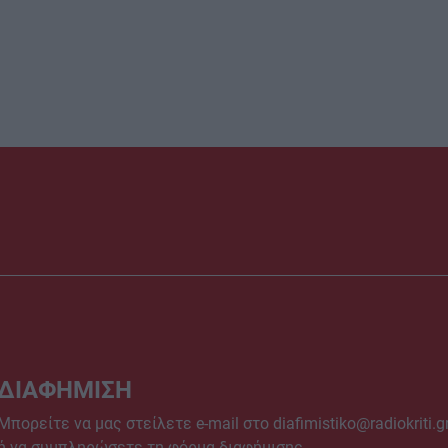
ΔΙΑΦΗΜΙΣΗ
Μπορείτε να μας στείλετε e-mail στο
diafimistiko@radiokriti.g
ή να συμπληρώσετε τη φόρμα διαφήμισης.