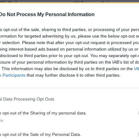
TikTok το «τεστ της
Η δημοφιλής σως που
ου δείχνει αν ζεις την
χρόνιες ασθένειες κα
Do Not Process My Personal Information
γάπη (βίντεο)
παχυσαρκία
to opt-out of the sale, sharing to third parties, or processing of your per
τις τάσεις του TikTok.
Body
Και ποια η εναλλακτική γ
formation for targeted advertising by us, please use the below opt-out s
κάνουμε χωρίς αυτήν.
r selection. Please note that after your opt-out request is processed y
01/02/2024
eing interest-based ads based on personal information utilized by us or
21:12 | 03/05/2023
disclosed to third parties prior to your opt-out. You may separately opt-
losure of your personal information by third parties on the IAB’s list of
ΠΕΡΙΕΡΓΑ - ΠΑΡ
. This information may also be disclosed by us to third parties on the
IA
Participants
that may further disclose it to other third parties.
... «κέτσαπ»
Κέτσαπ: Πριν απ
ολότελα διαφορ
Image
η... κέτσαπ των
Δε θα πιστεύετε ως 
l Data Processing Opt Outs
υστικά ίδια.
10:31 | 27/12/2
o opt-out of the Sharing of my personal data.
In
Διαβάστε όλο το
άρθρο
o opt-out of the Sale of my Personal Data.