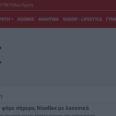
5 FM Ράδιο Κρήτη
ΡΗΤΗ
ΚΟΣΜΟΣ
ΑΘΛΗΤΙΚΑ
GOSSIP - LIFESTYLE
ΓΥΝΑ
Π
ΤΙ
α φάμε σήμερα; Noodles με λαχανικά
ά συνταγή για τις ζεστές ημέρες του καλοκαιριού.