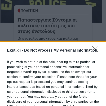
ΠΟΛΙΤΙΚΗ
Παπαστεργίου: Σύντομα οι
πολιτικές ταυτότητες και
στους ένστολους
Οι ένστολοι αποκτούν και πολιτική
ταυτότητα
Ekriti.gr -
Do Not Process My Personal Information
17-04-2025
If you wish to opt-out of the sale, sharing to third parties, or
processing of your personal or sensitive information for
targeted advertising by us, please use the below opt-out
section to confirm your selection. Please note that after your
ΠΟΛΙΤΙΚΗ
opt-out request is processed you may continue seeing
Boυλή: Ερώτηση 5
interest-based ads based on personal information utilized by
ανεξάρτητων βουλευτών για
us or personal information disclosed to third parties prior to
το μισθολόγιο των ένστολων
your opt-out. You may separately opt-out of the further
13:44 | 01/04/2025
disclosure of your personal information by third parties on the