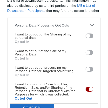
IAB’s list of downstream participants. This information may
also be disclosed by us to third parties on the
IAB’s List of
ΠΟΛΙΤΙΚΗ
Downstream Participants
that may further disclose it to other
ΠΑΣΟΚ για αυξήσεις
third parties.
ενστόλων: «Άχαρος
διαγωνισμός μεταξύ
Personal Data Processing Opt Outs
υπουργών»
I want to opt-out of the Sharing of my
20:05 | 31/03/2025
personal data.
Opted In
I want to opt-out of the Sale of my
ΠΟΛΙΤΙΚΟ ΠΑΡΑΣΚΗΝΙΟ
Personal Data.
Opted In
"Καρφιά" Μαρινάκη για
Κικίλια - Γεωργιάδη
I want to opt-out of processing my
Personal Data for Targeted Advertising.
13:35 | 31/03/2025
Opted In
I want to opt-out of Collection, Use,
Retention, Sale, and/or Sharing of my
ΠΟΛΙΤΙΚΗ
Personal Data that Is Unrelated with the
Πιερρακάκης: Θα
Purposes for which it was collected.
Opted Out
εξαντλήσουμε όλα τα
περιθώρια για αυξήσεις σε
CONFIRM