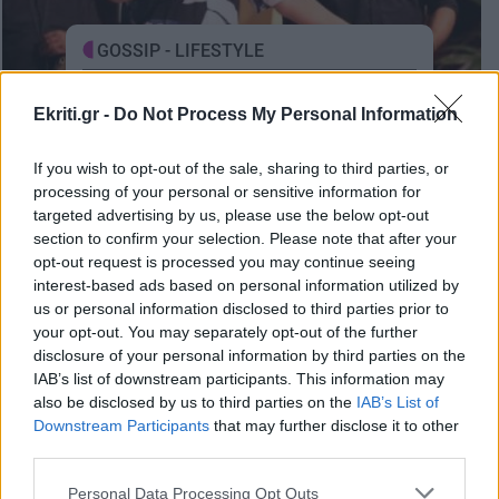
GOSSIP - LIFESTYLE
Survivor: Αγνώριστοι οι
Ekriti.gr -
Do Not Process My Personal Information
παίκτες για το πάρτι ένωσης
Έμειναν άφωνοι
If you wish to opt-out of the sale, sharing to third parties, or
processing of your personal or sensitive information for
17-04-2022
targeted advertising by us, please use the below opt-out
section to confirm your selection. Please note that after your
opt-out request is processed you may continue seeing
interest-based ads based on personal information utilized by
us or personal information disclosed to third parties prior to
GOSSIP - LIFESTYLE
your opt-out. You may separately opt-out of the further
Survivor: Αγνώριστοι οι
disclosure of your personal information by third parties on the
παίκτες στο πάρτι της
IAB’s list of downstream participants. This information may
ένωσης!
also be disclosed by us to third parties on the
IAB’s List of
23:00 | 28/03/2021
Downstream Participants
that may further disclose it to other
third parties.
Personal Data Processing Opt Outs