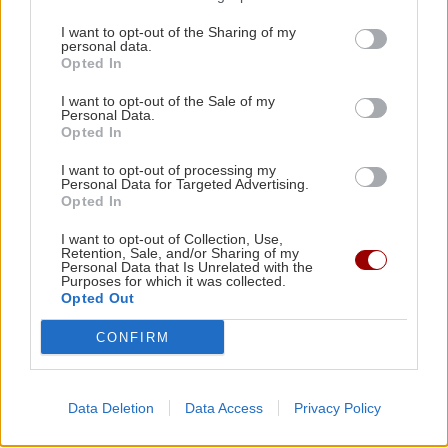
GOSSIP - LIFESTYLE
Survivor: Ο Jason Derulo στο
I want to opt-out of the Sharing of my
πάρτι της ένωσης!
personal data.
Opted In
14:00 | 25/03/2021
I want to opt-out of the Sale of my
Personal Data.
Opted In
ΚΡΗΤΗ
I want to opt-out of processing my
ΕΑΣΗ: Κλειστό το οινοποιείο
Personal Data for Targeted Advertising.
στην Αυγενική - Δείτε πότε
Opted In
14:13 | 17/09/2020
I want to opt-out of Collection, Use,
Retention, Sale, and/or Sharing of my
Personal Data that Is Unrelated with the
Purposes for which it was collected.
Opted Out
ΚΡΗΤΗ
Παραλαμβάνει οιονοστάφυλα
CONFIRM
η ΕΑΣΗ - Ποιες οι τιμές
14:06 | 18/08/2020
Data Deletion
Data Access
Privacy Policy