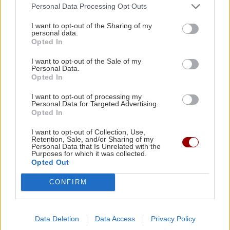
Personal Data Processing Opt Outs
Στην ανακρίτρια σήμερα η
μητέρα της αδικοχαμένης
I want to opt-out of the Sharing of my
personal data.
Άννυ
Opted In
12:02 | 07/05/2015
I want to opt-out of the Sale of my
Personal Data.
Opted In
ΕΛΛΑΔΑ
Υπόθεση Άννυ: Στην
I want to opt-out of processing my
απομόνωση των φυλακών
Personal Data for Targeted Advertising.
Opted In
Κέρκυρας ο 27χρονος
20:59 | 06/05/2015
I want to opt-out of Collection, Use,
Retention, Sale, and/or Sharing of my
Personal Data that Is Unrelated with the
Purposes for which it was collected.
ΕΛΛΑΔΑ
Opted Out
Δίωξη για διασπορά ψευδών
ειδήσεων σε βάρος της
CONFIRM
"ψυχιάτρου"
20:00 | 06/05/2015
Data Deletion
Data Access
Privacy Policy