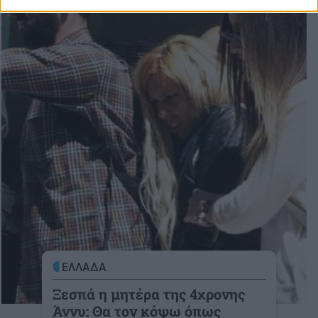
ΕΛΛΑΔΑ
Ξεσπά η μητέρα της 4χρονης
Άννυ: Θα τον κόψω όπως