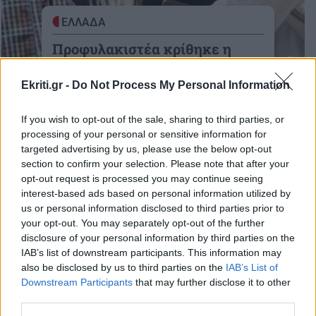
ΕΛΛΑΔΑ
Προφυλακιστέα κρίθηκε η
μητέρα της Άννυ
Ekriti.gr -
Do Not Process My Personal Information
Προφυλακιστέα κρίθηκε η μητέρα της
Αννυς, μετά την απολογία της
If you wish to opt-out of the sale, sharing to third parties, or
07-05-2015
processing of your personal or sensitive information for
targeted advertising by us, please use the below opt-out
section to confirm your selection. Please note that after your
opt-out request is processed you may continue seeing
interest-based ads based on personal information utilized by
us or personal information disclosed to third parties prior to
ΕΛΛΑΔΑ
your opt-out. You may separately opt-out of the further
Ελεύθερη η ψυχίατρος
disclosure of your personal information by third parties on the
“μαϊμού” του ΟΚΑΝΑ
IAB’s list of downstream participants. This information may
18:08 | 07/05/2015
also be disclosed by us to third parties on the
IAB’s List of
Downstream Participants
that may further disclose it to other
third parties.
ΕΛΛΑΔΑ