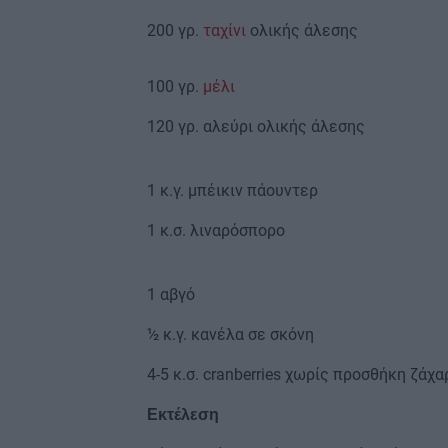
200 γρ.
ταχίνι
ολικής άλεσης
100 γρ.
μέλι
120 γρ. αλεύρι ολικής άλεσης
1 κ.γ. μπέικιν πάουντερ
1 κ.σ. λιναρόσπορο
1 αβγό
½ κ.γ. κανέλα σε σκόνη
4-5 κ.σ. cranberries χωρίς προσθήκη ζάχ
Εκτέλεση