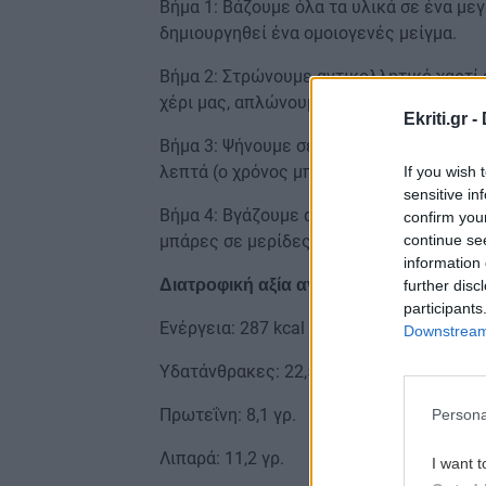
Βήμα 1: Βάζουμε όλα τα υλικά σε ένα με
δημιουργηθεί ένα ομοιογενές μείγμα.
Βήμα 2: Στρώνουμε αντικολλητικό χαρτί 
χέρι μας, απλώνουμε το μείγμα για τις μ
Ekriti.gr -
Βήμα 3: Ψήνουμε σε προθερμασμένο φούρν
λεπτά (ο χρόνος μπορεί να είναι ελαφρώ
If you wish 
sensitive in
Βήμα 4: Βγάζουμε από τον φούρνο, αφήνο
confirm you
continue se
μπάρες σε μερίδες.
information 
Διατροφική αξία ανά μπάρα
further disc
participants
Ενέργεια: 287 kcal
Downstream 
Υδατάνθρακες: 22,5 γρ.
Πρωτεΐνη: 8,1 γρ.
Persona
Λιπαρά: 11,2 γρ.
I want t