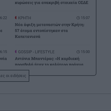
κυρώσεις για ανακριβή στοιχεία ΟΣΔΕ
6:22
ΚΡΗΤΗ
15:07
Νέα άφιξη μεταναστών στην Κρήτη:
σε
57 άτομα εντοπίστηκαν στα
Καπετανιανά
6:15
GOSSIP - LIFESTYLE
15:00
ωνία
Αντόνια Μπαντέρας: «Η καρδιακή
προσβολή ήταν το καλύτερο πράγμα
που μου συνέβη»
ες οι ειδήσεις
6:07
ΚΟΣΜΟΣ
14:59
 το
Τουρκία, Σαουδική Αραβία και
Πακιστάν υπέγραψαν αμυντική
συμφωνία – Τι προβλέπει
6:00