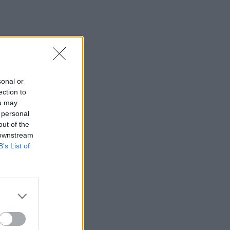
sonal or
ection to
ou may
 personal
out of the
 downstream
B’s List of