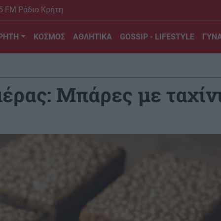
5 FM Ράδιο Κρήτη
ΡΗΤΗ
ΚΟΣΜΟΣ
ΑΘΛΗΤΙΚΑ
GOSSIP - LIFESTYLE
ΓΥΝΑ
μέρας: Μπάρες με ταχίνι