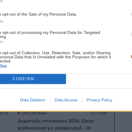
In
o opt-out of the Sale of my Personal Data.
In
to opt-out of processing my Personal Data for Targeted
ing.
st
In
gle News
και μάθετε πρώτοι όλες τις ειδήσεις για
o opt-out of Collection, Use, Retention, Sale, and/or Sharing
ersonal Data that Is Unrelated with the Purposes for which it
lected.
Out
CONFIRM
 ΕΙΔΗΣΕΩΝ
Data Deletion
Data Access
Privacy Policy
6:31
ΟΙΚΟΝΟΜΙΑ
15:09
Αγροτικές ενισχύσεις 2026: Ποιοι
κινδυνεύουν με αποκλεισμό - Οι