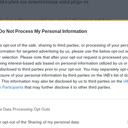
γάλο μπολ και ανακατεύουμε καλά μέχρι να
σε ένα ορθογώνιο ταψί και, αφού λαδώσουμε καλά το
πάρες.
Do Not Process My Personal Information
ο, στους 200°C, στις αντιστάσεις, για περίπου 20
ς μικρότερος – κρίνουμε από το χρώμα).
to opt-out of the sale, sharing to third parties, or processing of your per
formation for targeted advertising by us, please use the below opt-out s
υμε να κρυώσει για 1 ώρα περίπου και κόβουμε τις
r selection. Please note that after your opt-out request is processed y
eing interest-based ads based on personal information utilized by us or
disclosed to third parties prior to your opt-out. You may separately opt-
losure of your personal information by third parties on the IAB’s list of
. This information may also be disclosed by us to third parties on the
IA
Participants
that may further disclose it to other third parties.
l Data Processing Opt Outs
o opt-out of the Sharing of my personal data.