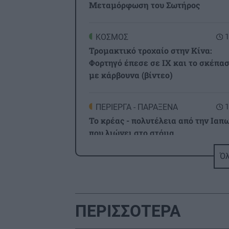
Μεταμόρφωση του Σωτήρος
ΚΟΣΜΟΣ
1
Τρομακτικό τροχαίο στην Κίνα:
Φορτηγό έπεσε σε IX και το σκέπα
με κάρβουνα (βίντεο)
ΠΕΡΙΕΡΓΑ - ΠΑΡΑΞΕΝΑ
1
Το κρέας - πολυτέλεια από την Ιαπ
που λιώνει στο στόμα
Όλ
ΕΛΛΑΔΑ
1
Άρειος Πάγος: Δεν ανασύρεται από
αρχείο η υπόθεση των υποκλοπών
ΠΕΡΙΣΣΟΤΕΡΑ
GOSSIP - LIFESTYLE
1