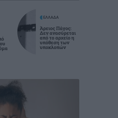
ΕΛΛΑΔΑ
Άρειος Πάγος:
Δεν ανασύρεται
από το αρχείο η
πό
υπόθεση των
που
υποκλοπών
τόμα