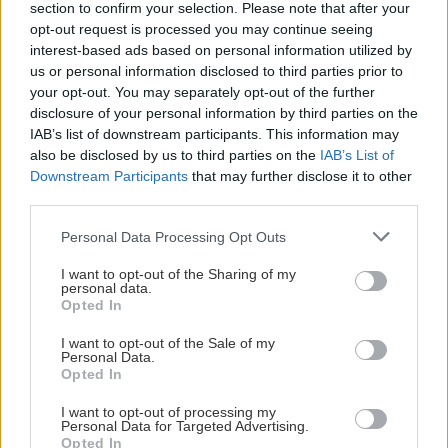
section to confirm your selection. Please note that after your
Όλες οι ειδήσεις
opt-out request is processed you may continue seeing
ΚΡΗΤΗ
12:09
interest-based ads based on personal information utilized by
Χερσόνησος: Συνελήφθη ο κυβερνήτης τους
us or personal information disclosed to third parties prior to
σκάφους
your opt-out. You may separately opt-out of the further
disclosure of your personal information by third parties on the
IAB’s list of downstream participants. This information may
GOSSIP - LIFESTYLE
12:00
also be disclosed by us to third parties on the
IAB’s List of
Ο Κωνσταντίνος Αργυρός φωτογραφήθηκε
Downstream Participants
that may further disclose it to other
μέσα σε σκάφος
third parties.
ΠΕΡΙΣΣΟΤΕΡΑ
Personal Data Processing Opt Outs
ΚΡΗΤΗ
11:52
I want to opt-out of the Sharing of my
Ηράκλειο: Η ΕΛ.ΑΣ για τον τουρίστα που
personal data.
φέρεται να ζήτησε τιμή για την 10χρονη
Opted In
ΚΟΣΜΟΣ
I want to opt-out of the Sale of my
Personal Data.
Ρουμανία: Οι πιθανότητες για ένα
ΚΡΗΤΗ
11:40
Opted In
«Τσερνόμπιλ» μετά το κλείσιμο των
Κρήτη: Μία ακόμα τραγωδία με γυναίκα σε
πυρηνικών αντιδραστήρων
I want to opt-out of processing my
θάλασσα
Personal Data for Targeted Advertising.
Opted In