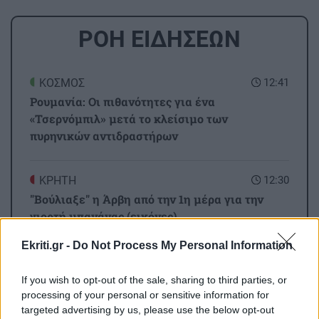
ΡΟΗ ΕΙΔΗΣΕΩΝ
ΚΟΣΜΟΣ
12:41
Ρουμανία: Οι πιθανότητες για ένα
«Τσερνόμπιλ» μετά το κλείσιμο των
πυρηνικών αντιδραστήρων
ΚΡΗΤΗ
12:30
"Βούλιαξε" η Άρβη από την 1η μέρα για την
γιορτή μπανάνας (εικόνες)
Ekriti.gr -
Do Not Process My Personal Information
ΥΓΕΙΑ
12:19
Καρκίνος παχέος εντέρου: Το απλό τεστ που
If you wish to opt-out of the sale, sharing to third parties, or
συνδέθηκε με 50% λιγότερους θανάτους
processing of your personal or sensitive information for
targeted advertising by us, please use the below opt-out