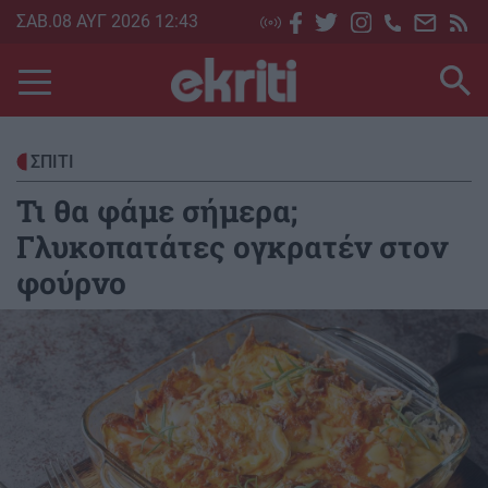
Skip
ΣΑΒ.08 ΑΥΓ 2026 12:43
to
main
content
ΣΠΙΤΙ
Τι θα φάμε σήμερα;
Γλυκοπατάτες ογκρατέν στον
φούρνο