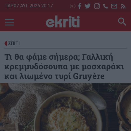
Skip
ΠΑΡ.07 ΑΥΓ 2026 20:17
to
main
content
ΣΠΙΤΙ
Τι θα φάμε σήμερα; Γαλλική
κρεμμυδόσουπα με μοσχαράκι
και λιωμένο τυρί Gruyère