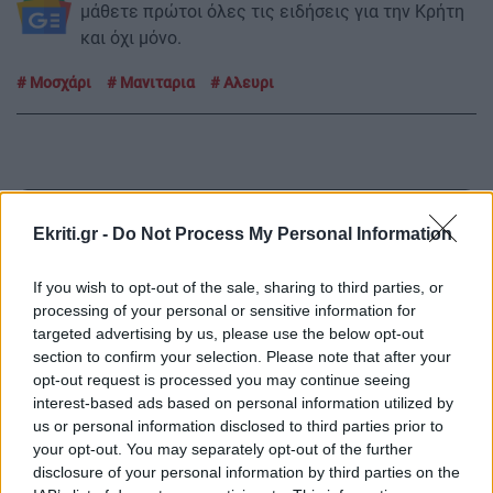
μάθετε πρώτοι όλες τις ειδήσεις για την Κρήτη
και όχι μόνο.
Μοσχάρι
Μανιταρια
Αλευρι
ΡΟΗ ΕΙΔΗΣΕΩΝ
Ekriti.gr -
Do Not Process My Personal Information
If you wish to opt-out of the sale, sharing to third parties, or
GOSSIP - LIFESTYLE
20:00
processing of your personal or sensitive information for
Ο Γιάννης Τσιμιτσέλης φέρνει την απόλυτη
targeted advertising by us, please use the below opt-out
ανατροπή με το «The Quiz With Balls» στον
section to confirm your selection. Please note that after your
ΣΚΑΪ
opt-out request is processed you may continue seeing
interest-based ads based on personal information utilized by
us or personal information disclosed to third parties prior to
ΚΡΗΤΗ
19:55
your opt-out. You may separately opt-out of the further
Ηράκλειο: Σοβαρή καταγγελία - Τουρίστας
disclosure of your personal information by third parties on the