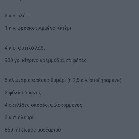
3 κ.γ. αλάτι
1 κ.γ. φρεσκοτριμμένο πιπέρι
4 κ.σ. φυτικό λάδι
900 γρ. κίτρινα κρεμμύδια, σε φέτες
5 κλωνάρια φρέσκο θυμάρι (ή 2,5 κ.γ. αποξηραμένο)
2 φύλλα δάφνης
4 σκελίδες σκόρδο, ψιλοκομμένες
3 κ.σ. αλεύρι
850 ml ζωμός μοσχαριού