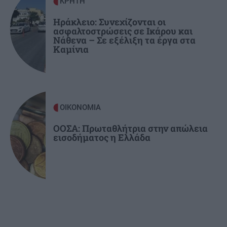
ΚΡΗΤΗ
ΕΛΛΑΔΑ
18:42
Ηράκλειο: Συνεχίζονται οι
ασφαλτοστρώσεις σε Ικάρου και
Σέρρες: «Τα έχασα όλα σε μια στιγμή» –
Νάθενα – Σε εξέλιξη τα έργα στα
Ραγίζει καρδιές ο σύζυγος και πατέρας των
Καμίνια
θυμάτων του τροχαίου (Βίντεο)
ΟΙΚΟΝΟΜΙΑ
ΟΟΣΑ: Πρωταθλήτρια στην απώλεια
εισοδήματος η Ελλάδα