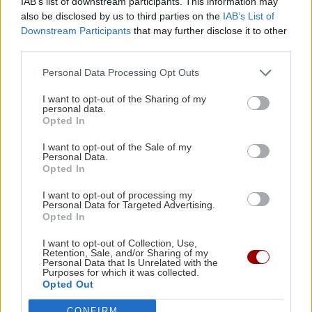
IAB’s list of downstream participants. This information may
φέρεται να ζήτησε «τιμή» για ανήλικη
also be disclosed by us to third parties on the
IAB’s List of
Downstream Participants
that may further disclose it to other
third parties.
ΚΡΗΤΗ
19:50
Ηράκλειο: Συνεχίζονται οι ασφαλτοστρώσεις
Personal Data Processing Opt Outs
σε Ικάρου και Νάθενα – Σε εξέλιξη τα έργα
στα Καμίνια
I want to opt-out of the Sharing of my
personal data.
Όλες οι ειδήσεις
Opted In
ΟΙΚΟΝΟΜΙΑ
19:43
I want to opt-out of the Sale of my
Personal Data.
ΟΟΣΑ: Πρωταθλήτρια στην απώλεια
Opted In
εισοδήματος η Ελλάδα
I want to opt-out of processing my
Personal Data for Targeted Advertising.
Opted In
ΚΡΗΤΗ
19:30
Ανακοινώθηκαν οι τιμές των σταφυλιών από
I want to opt-out of Collection, Use,
Retention, Sale, and/or Sharing of my
ΠΕΡΙΣΣΟΤΕΡΑ
την Ένωση Ηρακλείου – Πρεμιέρα στις 21
Personal Data that Is Unrelated with the
Αυγούστου
Purposes for which it was collected.
Opted Out
CONFIRM