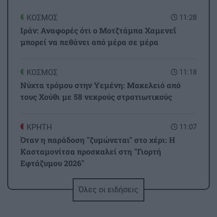
ΚΟΣΜΟΣ
11:28
Ιράν: Αναφορές ότι ο Μοτζτάμπα Χαμενεΐ
μπορεί να πεθάνει από μέρα σε μέρα
ΚΟΣΜΟΣ
11:18
Νύχτα τρόμου στην Υεμένη: Μακελειό από
τους Χούθι με 58 νεκρούς στρατιωτικούς
ΚΡΗΤΗ
11:07
Όταν η παράδοση "ζυμώνεται" στο χέρι: Η
Κασταμονίτσα προσκαλεί στη "Γιορτή
Εφτάζυμου 2026"
Όλες οι ειδήσεις
GOSSIP - LIFESTYLE
11:00
Πέθανε στα 26 της διάσημη Tik - Toker