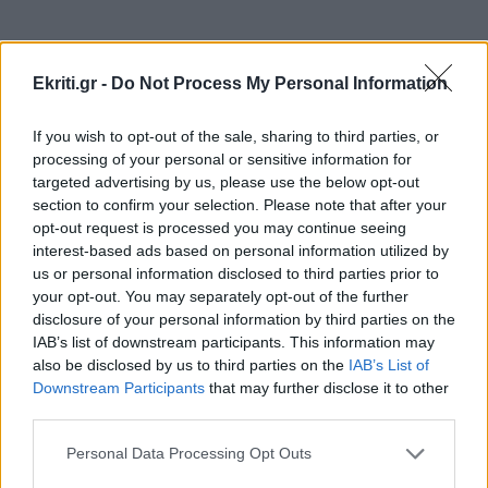
ΚΡΗΤΗ
10:54
Κρήτη: Εξιχνιάστηκαν οι εμπρησμοί -
Ekriti.gr -
Do Not Process My Personal Information
Ταυτοποιήθηκαν δύο άνδρες
If you wish to opt-out of the sale, sharing to third parties, or
ΠΕΡΙΣΣΟΤΕΡΑ
processing of your personal or sensitive information for
ΚΡΗΤΗ
10:46
targeted advertising by us, please use the below opt-out
Στο σκοτάδι η μισή Σταλίδα μετά από φωτιά σε
section to confirm your selection. Please note that after your
στύλο της ΔΕΗ (βίντεο)
opt-out request is processed you may continue seeing
interest-based ads based on personal information utilized by
ΚΟΣΜΟΣ
us or personal information disclosed to third parties prior to
ΠΕΡΙΕΡΓΑ - ΠΑΡΑΞΕΝΑ
10:38
your opt-out. You may separately opt-out of the further
Ιράν: Αναφορές ότι ο Μοτζτάμπα
Ιστορικό κατόρθωμα: Κολυμβητής διέσχισε τη
disclosure of your personal information by third parties on the
Χαμενεΐ μπορεί να πεθάνει από μέρα
IAB’s list of downstream participants. This information may
Βαλτική Θάλασσα από τη Σουηδία έως την
σε μέρα
also be disclosed by us to third parties on the
IAB’s List of
Πολωνία (βίντεο)
Downstream Participants
that may further disclose it to other
third parties.
ΚΡΗΤΗ
10:30
Personal Data Processing Opt Outs
Αεροδρόμιο Καστελίου: Έπεσαν οι υπογραφές