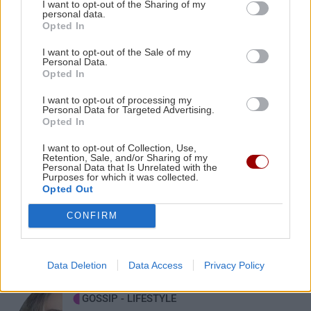
για τον εξοπλισμό αεροναυτιλίας (βίντεο)
I want to opt-out of the Sharing of my
ΚΟΣΜΟΣ
personal data.
Opted In
Νύχτα τρόμου στην Υεμένη: Μακελειό
από τους Χούθι με 58 νεκρούς
ΚΡΗΤΗ
10:29
I want to opt-out of the Sale of my
στρατιωτικούς
Personal Data.
Κρήτη: Αναχωρούν εκατοντάδες μετανάστες
Opted In
και την ίδια στιγμή καταφτάνουν άλλοι...
I want to opt-out of processing my
Personal Data for Targeted Advertising.
Opted In
ΚΡΗΤΗ
10:20
Υγειονομική θωράκιση για την Κασταμονίτσα
I want to opt-out of Collection, Use,
ΚΡΗΤΗ
Retention, Sale, and/or Sharing of my
με δωρεά απινιδωτή και σεμινάριο πρώτων
Personal Data that Is Unrelated with the
βοηθειών!
Purposes for which it was collected.
Όταν η παράδοση "ζυμώνεται" στο
Opted Out
χέρι: Η Κασταμονίτσα προσκαλεί στη
"Γιορτή Εφτάζυμου 2026"
CONFIRM
Data Deletion
Data Access
Privacy Policy
GOSSIP - LIFESTYLE