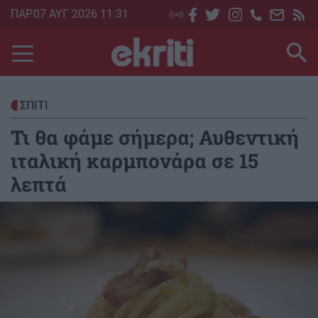
Skip
ΠΑΡ.07 ΑΥΓ 2026 11:31
to
main
content
ΣΠΙΤΙ
Τι θα φάμε σήμερα; Αυθεντική
ιταλική καρμπονάρα σε 15
λεπτά