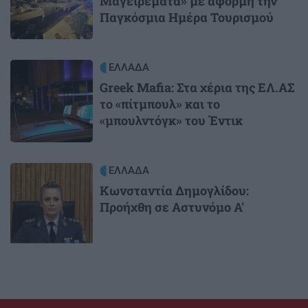
Μαγειρέματα» με αφορμή την
Παγκόσμια Ημέρα Τουρισμού
Image
ΕΛΛΑΔΑ
Greek Mafia: Στα χέρια της ΕΛ.ΑΣ
το «πίτμπουλ» και το
«μπουλντόγκ» του Έντικ
Image
ΕΛΛΑΔΑ
Κωνσταντία Δημογλίδου:
Προήχθη σε Αστυνόμο Α'