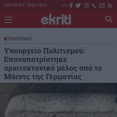
Skip
ΣΑΒ.08 ΑΥΓ 2026 18:01
to
main
content
ΠΟΛΙΤΙΣΜΟΣ
Υπουργείο Πολιτισμού:
Επαναπατρίστηκε
αρχιτεκτονικό μέλος από το
Μάιντς της Γερμανίας