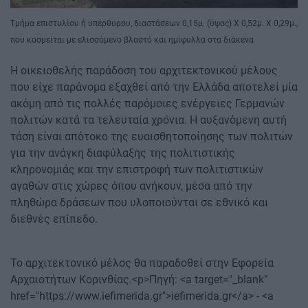
Tμήμα επιστυλίου ή υπέρθυρου, διαστάσεων 0,15μ. (ύψος) Χ 0,52μ. Χ 0,29μ.,
που κοσμείται με ελισσόμενο βλαστό και ημίφυλλα στα διάκενα
Η οικειοθελής παράδοση του αρχιτεκτονικού μέλους
που είχε παράνομα εξαχθεί από την Ελλάδα αποτελεί μία
ακόμη από τις πολλές παρόμοιες ενέργειες Γερμανών
πολιτών κατά τα τελευταία χρόνια. Η αυξανόμενη αυτή
τάση είναι απότοκο της ευαισθητοποίησης των πολιτών
για την ανάγκη διαφύλαξης της πολιτιστικής
κληρονομιάς και την επιστροφή των πολιτιστικών
αγαθών στις χώρες όπου ανήκουν, μέσα από την
πληθώρα δράσεων που υλοποιούνται σε εθνικό και
διεθνές επίπεδο.
Το αρχιτεκτονικό μέλος θα παραδοθεί στην Εφορεία
Αρχαιοτήτων Κορινθίας.<p>Πηγή: <a target="_blank"
href="https://www.iefimerida.gr">iefimerida.gr</a> - <a