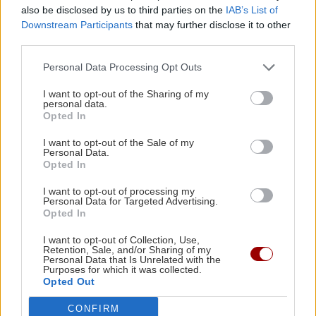
also be disclosed by us to third parties on the
IAB’s List of
Downstream Participants
that may further disclose it to other
ΚΟΣΜΟΣ
17:49
third parties.
Αδιανόητη σπατάλη στην Αγγλία: Σε έναν
Personal Data Processing Opt Outs
χρόνο πετάχτηκαν φάρμακα που θα γέμιζαν 75
πισίνες
I want to opt-out of the Sharing of my
personal data.
Opted In
Όλες οι ειδήσεις
ΚΡΗΤΗ
17:37
I want to opt-out of the Sale of my
Σύλληψη 24χρονου στα Χανιά: Κράτησε
Personal Data.
Opted In
κλειδωμένη 17χρονη ανήλικη μέσα σε σπίτι
I want to opt-out of processing my
Personal Data for Targeted Advertising.
ΕΛΛΑΔΑ
17:25
Opted In
Κιλκίς: Φωτιά σε χαμηλή βλάστηση στην
I want to opt-out of Collection, Use,
Ευκαρπία – Επιχειρούν και εναέρια μέσα
Retention, Sale, and/or Sharing of my
Personal Data that Is Unrelated with the
ΠΕΡΙΣΣΟΤΕΡΑ
Purposes for which it was collected.
Opted Out
ΚΟΣΜΟΣ
17:13
Η Ισπανία επαναφέρει προσωρινά τους
CONFIRM