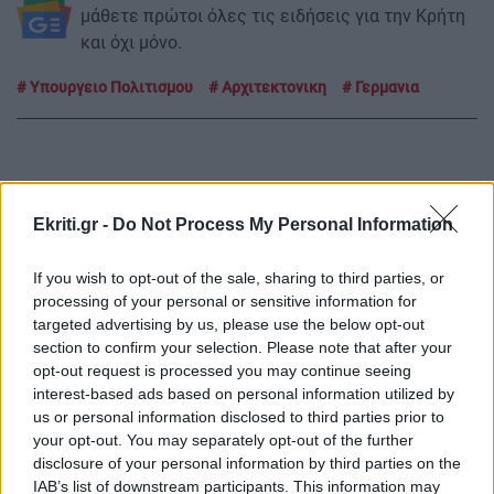
μάθετε πρώτοι όλες τις ειδήσεις για την Κρήτη
και όχι μόνο.
Υπουργειο Πολιτισμου
Αρχιτεκτονικη
Γερμανια
ΡΟΗ ΕΙΔΗΣΕΩΝ
Ekriti.gr -
Do Not Process My Personal Information
If you wish to opt-out of the sale, sharing to third parties, or
GOSSIP - LIFESTYLE
18:00
processing of your personal or sensitive information for
targeted advertising by us, please use the below opt-out
Στο Ρέθυμνο για διακοπές ο ηθοποιός
section to confirm your selection. Please note that after your
Αναστάσης Ροϊλός
opt-out request is processed you may continue seeing
interest-based ads based on personal information utilized by
us or personal information disclosed to third parties prior to
ΚΡΗΤΗ
17:56
your opt-out. You may separately opt-out of the further
Ηράκλειο: Επιχείρηση της Πυροσβεστικής για
disclosure of your personal information by third parties on the
τη διάσωση τραυματισμένου περιπατητή
IAB’s list of downstream participants. This information may