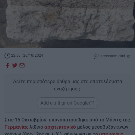
22:50 | 26/10/2024
newsroom ekriti.gr
Δείτε περισσότερα άρθρα μας στα αποτελέσματα
αναζήτησης.
Add ekriti.gr on Google
Στις 15 Οκτωβρίου, επαναπατρίσθηκε από το Μάιντς της
λίθινο
μέλος μεσοβυζαντινών
Γερμανίας
αρχιτεκτονικό
χρόνων (8ος-12ος αι. μ.Χ.), σύμφωνα με το
υπουργείο