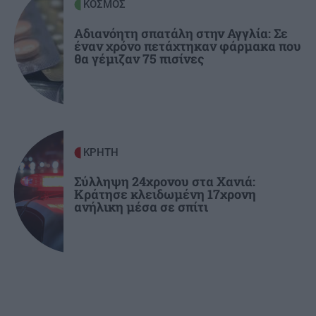
ΚΟΣΜΟΣ
ΚΡΗΤΗ
16:37
Άγιος Νικόλαος: «Κρητικά Μαγειρέματα» με
Αδιανόητη σπατάλη στην Αγγλία: Σε
έναν χρόνο πετάχτηκαν φάρμακα που
αφορμή την Παγκόσμια Ημέρα Τουρισμού
θα γέμιζαν 75 πισίνες
ΚΡΗΤΗ
Σύλληψη 24χρονου στα Χανιά:
Κράτησε κλειδωμένη 17χρονη
ανήλικη μέσα σε σπίτι