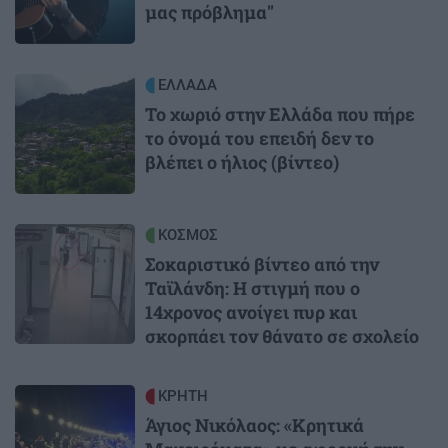
μας πρόβλημα"
Image
ΕΛΛΑΔΑ
Το χωριό στην Ελλάδα που πήρε
το όνομά του επειδή δεν το
βλέπει ο ήλιος (βίντεο)
Image
ΚΟΣΜΟΣ
Σοκαριστικό βίντεο από την
Ταϊλάνδη: Η στιγμή που ο
14χρονος ανοίγει πυρ και
σκορπάει τον θάνατο σε σχολείο
Image
ΚΡΗΤΗ
Άγιος Νικόλαος: «Κρητικά