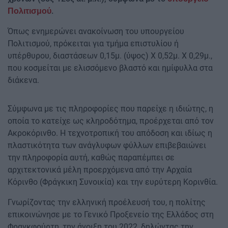
.
Πολιτισμού
Όπως ενημερώνει ανακοίνωση του υπουργείου
Πολιτισμού, πρόκειται για τμήμα επιστυλίου ή
υπέρθυρου, διαστάσεων 0,15μ. (ύψος) Χ 0,52μ. Χ 0,29μ.,
που κοσμείται με ελισσόμενο βλαστό και ημίφυλλα στα
διάκενα.
Σύμφωνα με τις πληροφορίες που παρείχε η ιδιώτης, η
οποία το κατείχε ως κληροδότημα, προέρχεται από τον
Ακροκόρινθο. Η τεχνοτροπική του απόδοση και ιδίως η
πλαστικότητα των ανάγλυφων φύλλων επιβεβαιώνει
την πληροφορία αυτή, καθώς παραπέμπει σε
αρχιτεκτονικά μέλη προερχόμενα από την Αρχαία
Κόρινθο (Φράγκικη Συνοικία) και την ευρύτερη Κορινθία.
Γνωρίζοντας την ελληνική προέλευσή του, η πολίτης
επικοινώνησε με το Γενικό Προξενείο της Ελλάδος στη
Φρανκφούρτη, την άνοιξη του 2022, δηλώντας την