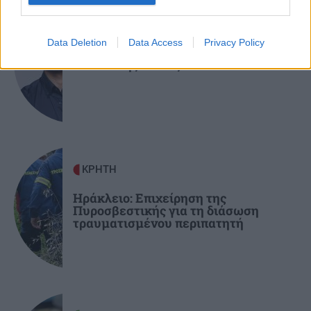
συνοριακούς ελέγχους για όσους ταξιδεύουν
GOSSIP - LIFESTYLE
από την Ιταλία
Data Deletion
Data Access
Privacy Policy
Στο Ρέθυμνο για διακοπές ο ηθοποιός
Αναστάσης Ροϊλός
GOSSIP - LIFESTYLE
17:00
Τουρνάς: "Είναι μύθος πως έχουμε λύσει το
βιοποριστικό μας πρόβλημα"
ΕΛΛΑΔΑ
16:54
Το χωριό στην Ελλάδα που πήρε το όνομά του
ΚΡΗΤΗ
επειδή δεν το βλέπει ο ήλιος (βίντεο)
Ηράκλειο: Επιχείρηση της
Πυροσβεστικής για τη διάσωση
τραυματισμένου περιπατητή
ΚΟΣΜΟΣ
16:46
Σοκαριστικό βίντεο από την Ταϊλάνδη: Η
στιγμή που ο 14χρονος ανοίγει πυρ και
σκορπάει τον θάνατο σε σχολείο