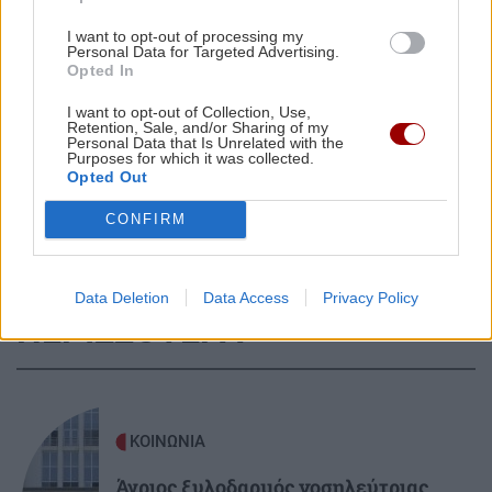
I want to opt-out of processing my
Personal Data for Targeted Advertising.
GOSSIP - LIFESTYLE
16:00
Opted In
Η Σίσσυ Χρηστίδου ποζάρει στην Κρήτη με
Όλες οι ειδήσεις
I want to opt-out of Collection, Use,
μαγιό
Retention, Sale, and/or Sharing of my
Personal Data that Is Unrelated with the
Purposes for which it was collected.
Opted Out
ΚΟΣΜΟΣ
15:55
Αυστηροί συνοριακοί έλεγχοι στην Ισπανία:
CONFIRM
Έλεγξαν περίπου 200 αφίξεις ταξιδιωτών από
την Ιταλία
Data Deletion
Data Access
Privacy Policy
ΠΕΡΙΣΣΟΤΕΡΑ
ΚΟΣΜΟΣ
15:40
Χαμός στη βουλή του Κοσόβου: Βουλευτής της
αντιπολίτευσης πέταξε αυγά στον υπηρεσιακό
πρωθυπουργό (βίντεο)
ΚΟΙΝΩΝΙΑ
Άγριος ξυλοδαρμός νοσηλεύτριας
ΚΟΙΝΩΝΙΑ
15:25