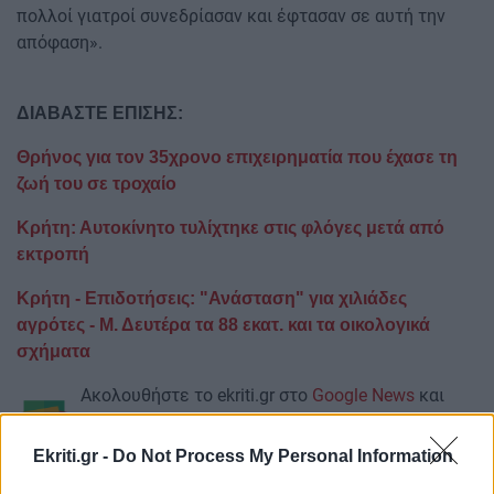
πολλοί γιατροί συνεδρίασαν και έφτασαν σε αυτή την
απόφαση».
ΔΙΑΒΑΣΤΕ ΕΠΙΣΗΣ:
Θρήνος για τον 35χρονο επιχειρηματία που έχασε τη
ζωή του σε τροχαίο
Κρήτη: Αυτοκίνητο τυλίχτηκε στις φλόγες μετά από
εκτροπή
Κρήτη - Επιδοτήσεις: "Ανάσταση" για χιλιάδες
αγρότες - Μ. Δευτέρα τα 88 εκατ. και τα οικολογικά
σχήματα
Ακολουθήστε το ekriti.gr στο
Google News
και
μάθετε πρώτοι όλες τις ειδήσεις για την Κρήτη
και όχι μόνο.
Ekriti.gr -
Do Not Process My Personal Information
Μετεωρολόγος
Θάνατος