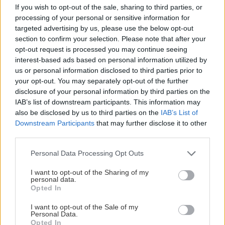
If you wish to opt-out of the sale, sharing to third parties, or
processing of your personal or sensitive information for
targeted advertising by us, please use the below opt-out
section to confirm your selection. Please note that after your
opt-out request is processed you may continue seeing
ΡΟΗ ΕΙΔΗΣΕΩΝ
interest-based ads based on personal information utilized by
us or personal information disclosed to third parties prior to
your opt-out. You may separately opt-out of the further
disclosure of your personal information by third parties on the
ΚΟΙΝΩΝΙΑ
16:47
IAB’s list of downstream participants. This information may
Άγριος ξυλοδαρμός νοσηλεύτριας στον «Ερυθρό
also be disclosed by us to third parties on the
IAB’s List of
Σταυρό» από 24χρονη ασθενή
Downstream Participants
that may further disclose it to other
third parties.
ΣΠΙΤΙ
16:32
Personal Data Processing Opt Outs
Τι θα φάμε σήμερα; Protein Banoffee
I want to opt-out of the Sharing of my
personal data.
Opted In
ΕΛΛΑΔΑ
16:16
I want to opt-out of the Sale of my
Πάνω από 400 πυρκαγιές σε 10 ημέρες στην
Personal Data.
Ελλάδα -«Το 90% είναι από αμέλεια»
Opted In