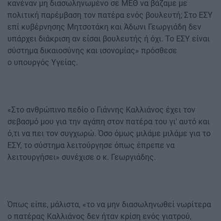
κανέναν μη διασωληνωμένο σε ΜΕΘ να βάζαμε με
πολιτική παρέμβαση τον πατέρα ενός βουλευτή; Στο ΕΣΥ
επί κυβέρνησης Μητσοτάκη και Άδωνι Γεωργιάδη δεν
υπάρχει διάκριση αν είσαι βουλευτής ή όχι. Το ΕΣΥ είναι
σύστημα δικαιοσύνης και ισονομίας» πρόσθεσε
ο υπουργός Υγείας.
«Στο ανθρώπινο πεδίο ο Γιάννης Καλλιάνος έχει τον
σεβασμό μου για την αγάπη στον πατέρα του γι' αυτό και
ό,τι να πει τον συγχωρώ. Όσο όμως μιλάμε μιλάμε για το
ΕΣΥ, το σύστημα λειτούργησε όπως έπρεπε να
λειτουργήσει» συνέχισε ο κ. Γεωργιάδης.
Όπως είπε, μάλιστα, «το να μην διασωληνωθεί νωρίτερα
ο πατέρας Καλλιάνος δεν ήταν κρίση ενός γιατρού,