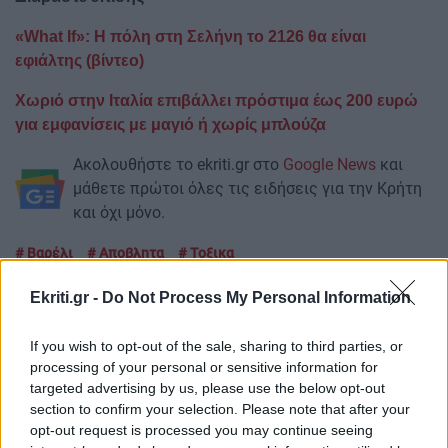
«What If»: Η πόλη στη Σελήνη το 2126 θα είναι
εφιάλτης (βίντεο)
Χωριό στην Ιταλία επιβάλλει πρόστιμα έως 200 ευρώ
για εμφανίσεις με μαγιό ή χωρίς μπλούζα
Ακολουθήστε το ekriti.gr στο
Google News
και
μάθετε πρώτοι όλες τις ειδήσεις για την Κρήτη
και όχι μόνο.
Βαρέλι
Αποβλητα
Τοξικα
Ekriti.gr -
Do Not Process My Personal Information
If you wish to opt-out of the sale, sharing to third parties, or
processing of your personal or sensitive information for
ΡΟΗ ΕΙΔΗΣΕΩΝ
targeted advertising by us, please use the below opt-out
section to confirm your selection. Please note that after your
opt-out request is processed you may continue seeing
GOSSIP - LIFESTYLE
07:00