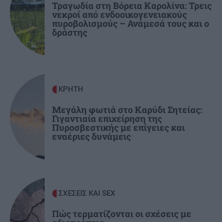
Τραγωδία στη Βόρεια Καρολίνα: Τρεις
Πρόεδρο του ΙΤΕ
νεκροί από ενδοοικογενειακούς
πυροβολισμούς – Ανάμεσά τους και ο
δράστης
ΟΙΚΟΝΟΜΙΑ
22:46
Εξωδικαστικός Μηχανισμός: Πάνω από 20 δισ.
ευρώ οι ρυθμισμένες οφειλές
ΚΡΗΤΗ
ΕΠΙΣΤΗΜΗ
22:35
Μικροσκοπικές δίνες ανακαλύφθηκαν για
Μεγάλη φωτιά στο Καρύδι Σητείας:
Γιγαντιαία επιχείρηση της
πρώτη φορά στην επιφάνεια του Ήλιου
Πυροσβεστικής με επίγειες και
εναέριες δυνάμεις
ΣΧΕΣΕΙΣ ΚΑΙ SEX
Πώς τερματίζονται οι σχέσεις με