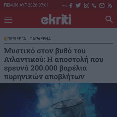
Skip
ΠΕΜ.06 ΑΥΓ 2026 07:01
to
main
content
ΠΕΡΙΕΡΓΑ - ΠΑΡΑΞΕΝΑ
Μυστικό στον βυθό του
Ατλαντικού: Η αποστολή που
ερευνά 200.000 βαρέλια
πυρηνικών αποβλήτων