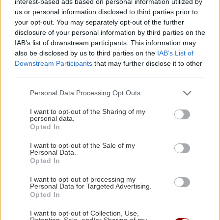
interest-based ads based on personal information utilized by
Με θέα τα Χανιά (φωτο)
us or personal information disclosed to third parties prior to
your opt-out. You may separately opt-out of the further
disclosure of your personal information by third parties on the
ΚΟΣΜΟΣ
06:56
IAB’s list of downstream participants. This information may
also be disclosed by us to third parties on the
IAB’s List of
Τραγωδία στη Βόρεια Καρολίνα: Τρεις νεκροί
Downstream Participants
that may further disclose it to other
από ενδοοικογενειακούς πυροβολισμούς –
third parties.
Ανάμεσά τους και ο δράστης
Personal Data Processing Opt Outs
ΚΡΗΤΗ
06:46
I want to opt-out of the Sharing of my
personal data.
Μεγάλη φωτιά στο Καρύδι Σητείας: Γιγαντιαία
Opted In
επιχείρηση της Πυροσβεστικής με επίγειες
και εναέριες δυνάμεις
I want to opt-out of the Sale of my
Personal Data.
Opted In
Όλες οι ειδήσεις
ΣΧΕΣΕΙΣ ΚΑΙ SEX
00:00
I want to opt-out of processing my
Personal Data for Targeted Advertising.
Πώς τερματίζονται οι σχέσεις με αξιοπρέπεια
Opted In
I want to opt-out of Collection, Use,
Retention, Sale, and/or Sharing of my