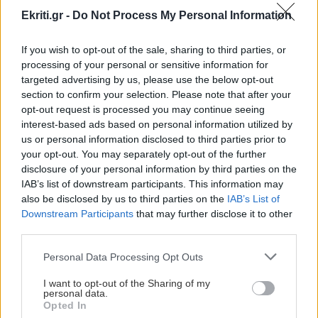
Ekriti.gr -
Do Not Process My Personal Information
ΑΘΛΗΤΙΚΑ
09:37
If you wish to opt-out of the sale, sharing to third parties, or
Telegraph: Η UEFA πλήρωσε εξαψήφιο ποσό
processing of your personal or sensitive information for
για φερόμενη σχέση του Ινφαντίνο
targeted advertising by us, please use the below opt-out
section to confirm your selection. Please note that after your
opt-out request is processed you may continue seeing
ΚΡΗΤΗ
09:37
interest-based ads based on personal information utilized by
us or personal information disclosed to third parties prior to
Φοιτητική στέγη: Πόλη της Κρήτης στις
your opt-out. You may separately opt-out of the further
ακριβότερες της χώρας με ενοίκια "φωτιά"
disclosure of your personal information by third parties on the
IAB’s list of downstream participants. This information may
Όλες οι ειδήσεις
also be disclosed by us to third parties on the
IAB’s List of
ΕΛΛΑΔΑ
09:23
Downstream Participants
that may further disclose it to other
Έξοδος του Αυγούστου: Πάνω από 56.000
third parties.
ταξιδιώτες αναχωρούν από Αττική
Personal Data Processing Opt Outs
ΑΘΛΗΤΙΚΑ
09:19
I want to opt-out of the Sharing of my
personal data.
Τένις: Αποκλεισμός για τη Μαρία Σάκκαρη στο
Opted In