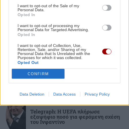
Τορόντο
I want to opt-out of the Sale of my
ΠΕΡΙΣΣΟΤΕΡΑ
Personal Data.
Opted In
ΑΘΛΗΤΙΚΑ
09:16
O Λουίς Φαν Χάαλ βγήκε νικητής στη μάχη με
I want to opt-out of processing my
Personal Data for Targeted Advertising.
τον καρκίνο
Opted In
ΟΙΚΟΝΟΜΙΑ
I want to opt-out of Collection, Use,
Retention, Sale, and/or Sharing of my
Ενιαία Αίτηση Ενίσχυσης 2025: Άνοιξε
ΚΟΣΜΟΣ
09:10
Personal Data that Is Unrelated with the
ξανά η πλατφόρμα της ΑΑΔΕ – Πότε
Purposes for which it was collected.
Ρωσικοί βομβαρδισμοί στο Κίεβο: Τρεις
λήγει η προθεσμία
Opted Out
νεκροί, ανάμεσά τους ένα παιδί
CONFIRM
ΑΘΛΗΤΙΚΑ
09:09
ΑΕΚ: Φιλικό απόψε με την Καλλιθέα
Data Deletion
Data Access
Privacy Policy
ενόψει...ΟΦΗ
ΑΘΛΗΤΙΚΑ
Telegraph: Η UEFA πλήρωσε
εξαψήφιο ποσό για φερόμενη σχέση
ΑΘΛΗΤΙΚΑ
08:53
του Ινφαντίνο
Κύπελλο Ελλάδας: Το πρόγραμμα του 2ου