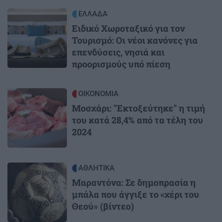
Image
ΕΛΛΑΔΑ
Ειδικό Χωροταξικό για τον
Τουρισμό: Οι νέοι κανόνες για
επενδύσεις, νησιά και
προορισμούς υπό πίεση
Image
ΟΙΚΟΝΟΜΙΑ
Μοσχάρι: "Εκτοξεύτηκε" η τιμή
του κατά 28,4% από τα τέλη του
2024
Image
ΑΘΛΗΤΙΚΑ
Μαραντόνα: Σε δημοπρασία η
μπάλα που άγγιξε το «χέρι του
Θεού» (βίντεο)