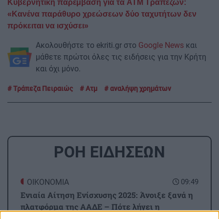
Κυβερνητική παρέμβαση για τα ATM Τραπεζών:
«Κανένα παράθυρο χρεώσεων δύο ταχυτήτων δεν
πρόκειται να ισχύσει»
Ακολουθήστε το ekriti.gr στο
Google News
και
μάθετε πρώτοι όλες τις ειδήσεις για την Κρήτη
και όχι μόνο.
Τράπεζα Πειραιώς
Ατμ
αναλήψη χρημάτων
ΡΟΗ ΕΙΔΗΣΕΩΝ
ΟΙΚΟΝΟΜΙΑ
09:49
Ενιαία Αίτηση Ενίσχυσης 2025: Άνοιξε ξανά η
πλατφόρμα της ΑΑΔΕ – Πότε λήγει η
προθεσμία