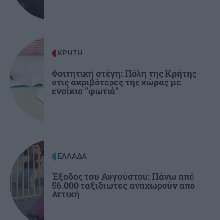
προκριματικού γύρου
ΕΛΛΑΔΑ
08:50
Ειδικό Χωροταξικό για τον Τουρισμό: Οι νέοι
ΚΡΗΤΗ
κανόνες για επενδύσεις, νησιά και
προορισμούς υπό πίεση
Φοιτητική στέγη: Πόλη της Κρήτης
στις ακριβότερες της χώρας με
ενοίκια "φωτιά"
ΕΛΛΑΔΑ
Έξοδος του Αυγούστου: Πάνω από
56.000 ταξιδιώτες αναχωρούν από
Αττική