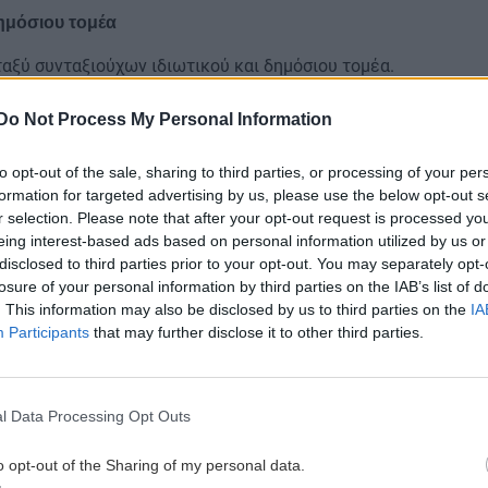
δημόσιου τομέα
αξύ συνταξιούχων ιδιωτικού και δημόσιου τομέα.
η σύνταξης στον ιδιωτικό τομέα διαμορφώθηκε στα
1.468 ευρώ.
Do Not Process My Personal Information
 που προκαλεί έντονο προβληματισμό.
to opt-out of the sale, sharing to third parties, or processing of your per
formation for targeted advertising by us, please use the below opt-out s
ακή αύξηση της απόκλισης μέσα στο 2025: από 37%
r selection. Please note that after your opt-out request is processed y
 44% (620 ευρώ διαφορά) και ακόμη υψηλότερα τους
eing interest-based ads based on personal information utilized by us or
disclosed to third parties prior to your opt-out. You may separately opt-
losure of your personal information by third parties on the IAB’s list of
ταχυτήτων» στο συνταξιοδοτικό σύστημα, με τους
. This information may also be disclosed by us to third parties on the
IA
ρίσκονται σε σαφώς πιο δυσμενή θέση.
Participants
that may further disclose it to other third parties.
η διεύρυνση του
 καθηγητή Αλέξη Μητρόπουλο,
l Data Processing Opt Outs
τας, καθώς αφορά ομοειδείς κατηγορίες πολιτών.
o opt-out of the Sharing of my personal data.
ιδίως όσες απονεμήθηκαν μετά το 2022— έχουν