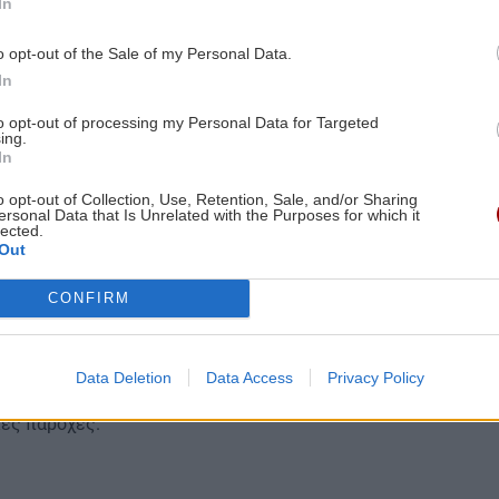
In
o opt-out of the Sale of my Personal Data.
2–2023.
In
γηση οικογενειακών παροχών σε νέους εργαζόμενους
to opt-out of processing my Personal Data for Targeted
ing.
In
λογικές Συμβάσεις Εργασίας, που πλέον αφορούν
o opt-out of Collection, Use, Retention, Sale, and/or Sharing
ersonal Data that Is Unrelated with the Purposes for which it
lected.
Out
υ ΟΜΕΔ.
ρών από ελεύθερους επαγγελματίες και αγρότες.
CONFIRM
πολογισμού της σύνταξης βάσει του μέσου όρου
υ — η λεγόμενη «ρήτρα Κατρούγκαλου». Όταν τα
Data Deletion
Data Access
Privacy Policy
ειωμένα, ο συνολικός μέσος όρος συμπιέζεται,
ές παροχές.