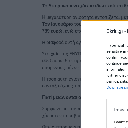
Το διευρυνόμενο χάσμα ιδιωτικού και 
Η μεγαλύτερη ανισότητα εντοπίζεται μετ
Τον Ιανουάριο του 2026, η μέση δαπάν
789 ευρώ, ενώ στο Δημόσιο έφτασε τα 
Ekriti.gr -
Η διαφορά αυτή αγγίζει το 46%, ποσοστό
If you wish 
sensitive in
Στοιχεία της ΕΝΥΠΕΚ καταγράφουν σταδι
confirm you
(450 ευρώ διαφορά) τον Φεβρουάριο, σε
continue se
επόμενους μήνες.
information 
further disc
Η τάση αυτή ενισχύει την αίσθηση «δύο 
participants
συνταξιούχους του ιδιωτικού τομέα να β
Downstream 
Γιατί μειώνονται οι νέες συντάξεις
Σύμφωνα με τον
πρόεδρο της ΕΝΥΠΕΚ,
Persona
χάσματος παραβιάζει την αρχή της ισότη
I want t
Όπως επισημαίνει, οι νέες συντάξεις —