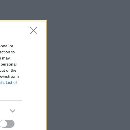
sonal or
ection to
ou may
 personal
out of the
 downstream
B’s List of