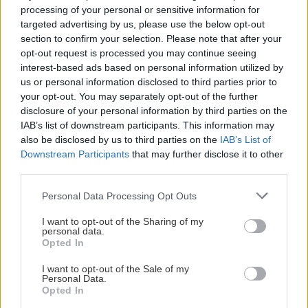
Η Ισπανία απειλεί με αντίποινα κατά της
processing of your personal or sensitive information for
Η Ελένη Βουλγαράκη διαψεύδει τον
Ιταλίας στον απόηχο της επιβολής των
χωρισμό της με τον Φώτη Ιωαννίδη
targeted advertising by us, please use the below opt-out
συνοριακών ελέγχων
section to confirm your selection. Please note that after your
opt-out request is processed you may continue seeing
interest-based ads based on personal information utilized by
BUSINESS
20:24
us or personal information disclosed to third parties prior to
your opt-out. You may separately opt-out of the further
Με τη MINOAN LINES, το ταξίδι έχει γεύση —
disclosure of your personal information by third parties on the
και τιμές που εκπλήσσουν
IAB’s list of downstream participants. This information may
ΠΟΛΙΤΙΣΜΟΣ
also be disclosed by us to third parties on the
IAB’s List of
Downstream Participants
that may further disclose it to other
Ιστορική πρωτιά στην Επίδαυρο: Οι
ΕΛΛΑΔΑ
20:22
«Τρωάδες» προσβάσιμες σε άτομα με
third parties.
Κολυδάς: Η χαρουπιά ως βασικό είδος
αισθητηριακές αναπηρίες
αποκατάστασης των οικοσυστημάτων μετά τις
Personal Data Processing Opt Outs
φωτιές
I want to opt-out of the Sharing of my
personal data.
Opted In
GOSSIP - LIFESTYLE
20:00
Ο Γιάννης Τσιμιτσέλης φέρνει την απόλυτη
I want to opt-out of the Sale of my
ΚΡΗΤΗ
Personal Data.
ανατροπή με το «The Quiz With Balls» στον
Opted In
3,3 εκατ. ευρώ για το στεγαστικό
ΣΚΑΪ