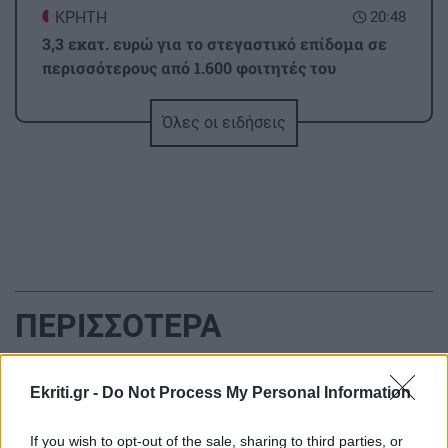
ΚΡΗΤΗ
20:48
3,3 εκατ. ευρώ για το στεγαστικό επίδομα σε
περισσότερους από 1.600 φοιτητές του
Πανεπιστημίου Κρήτης
Όλες οι ειδήσεις
ΕΛΛΑΔΑ
20:44
«Στέρεψε» η αγορά από πινακίδες
κυκλοφορίας: Χιλιάδες αυτοκίνητα
παραμένουν αταξινόμητα
ΚΡΗΤΗ
20:39
ΠΕΡΙΣΣΟΤΕΡΑ
Κρήτη: Κινητοποίηση της Πυροσβεστικής στη
Σητεία – Πυρκαγιά κοντά σε εγκαταστάσεις
ανεμογεννητριών
Ekriti.gr -
Do Not Process My Personal Information
GOSSIP - LIFESTYLE
ΚΟΣΜΟΣ
20:33
If you wish to opt-out of the sale, sharing to third parties, or