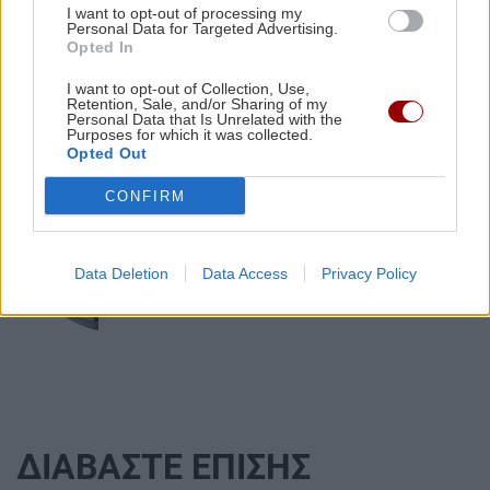
επίδομα σε περισσότερους από 1.600
I want to opt-out of processing my
φοιτητές του Πανεπιστημίου Κρήτης
Personal Data for Targeted Advertising.
Opted In
ΚΡΗΤΗ
19:55
Ηράκλειο: Σοβαρή καταγγελία - Τουρίστας
I want to opt-out of Collection, Use,
Retention, Sale, and/or Sharing of my
φέρεται να ζήτησε «τιμή» για ανήλικη
Personal Data that Is Unrelated with the
Purposes for which it was collected.
Opted Out
ΕΛΛΑΔΑ
CONFIRM
«Στέρεψε» η αγορά από πινακίδες
κυκλοφορίας: Χιλιάδες αυτοκίνητα
παραμένουν αταξινόμητα
Data Deletion
Data Access
Privacy Policy
ΔΙΑΒΑΣΤΕ ΕΠΙΣΗΣ