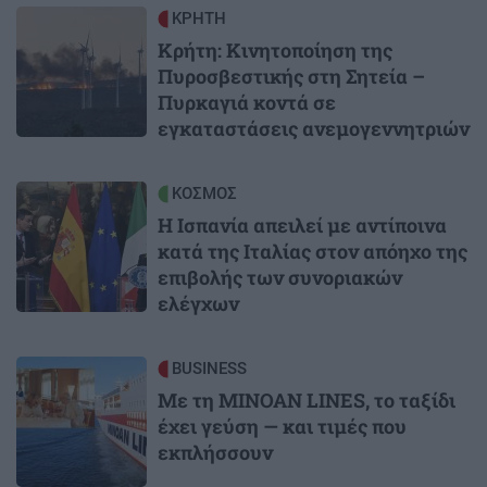
Image
ΚΡΗΤΗ
Κρήτη: Κινητοποίηση της
Πυροσβεστικής στη Σητεία –
Πυρκαγιά κοντά σε
εγκαταστάσεις ανεμογεννητριών
Image
ΚΟΣΜΟΣ
Η Ισπανία απειλεί με αντίποινα
κατά της Ιταλίας στον απόηχο της
επιβολής των συνοριακών
ελέγχων
Image
BUSINESS
Με τη MINOAN LINES, το ταξίδι
έχει γεύση — και τιμές που
εκπλήσσουν