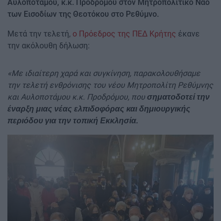
Αυλοποτάμου, κ.κ. Προδρόμου στον Μητροπολιτικό Ναό
των Εισοδίων της Θεοτόκου στο Ρεθύμνο.
Μετά την τελετή,
ο Πρόεδρος της ΠΕΔ Κρήτης
έκανε
την ακόλουθη δήλωση:
«Με ιδιαίτερη χαρά και συγκίνηση, παρακολουθήσαμε
την τελετή ενθρόνισης του νέου Μητροπολίτη Ρεθύμνης
και Αυλοποτάμου κ.κ. Προδρόμου, που
σηματοδοτεί την
έναρξη μιας νέας ελπιδοφόρας και δημιουργικής
περιόδου για την τοπική Εκκλησία.
Image