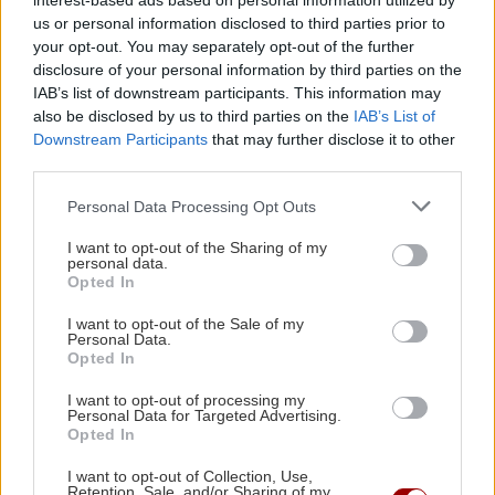
interest-based ads based on personal information utilized by
us or personal information disclosed to third parties prior to
your opt-out. You may separately opt-out of the further
ΑΥΤΟΔΙΟΙΚΗΣΗ
22:57
disclosure of your personal information by third parties on the
Συνάντηση του Περιφερειάρχη Κρήτης με τον
IAB’s list of downstream participants. This information may
Πρύτανη του Πανεπιστημίου Κρήτης και τον
also be disclosed by us to third parties on the
IAB’s List of
Downstream Participants
that may further disclose it to other
ΠΕΡΙΣΣΟΤΕΡΑ
Πρόεδρο του ΙΤΕ
third parties.
Personal Data Processing Opt Outs
ΟΙΚΟΝΟΜΙΑ
22:46
Εξωδικαστικός Μηχανισμός: Πάνω από 20 δισ.
I want to opt-out of the Sharing of my
personal data.
ΣΧΕΣΕΙΣ ΚΑΙ SEX
ευρώ οι ρυθμισμένες οφειλές
Opted In
Πώς τερματίζονται οι σχέσεις με
I want to opt-out of the Sale of my
αξιοπρέπεια
ΕΠΙΣΤΗΜΗ
22:35
Personal Data.
Opted In
Μικροσκοπικές δίνες ανακαλύφθηκαν για
πρώτη φορά στην επιφάνεια του Ήλιου
I want to opt-out of processing my
Personal Data for Targeted Advertising.
Opted In
ΑΠΟΨΕΙΣ
22:22
I want to opt-out of Collection, Use,
Ο ναός του Σωτήρος Χριστού στο χωριό μου το
Retention, Sale, and/or Sharing of my