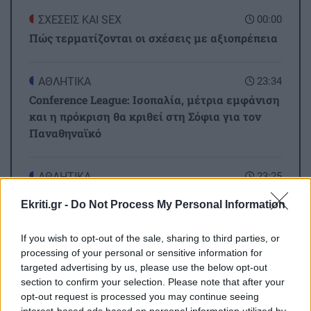
ΣΧΕΣΕΙΣ ΚΑΙ SEX
00:00
Πώς τερματίζονται οι σχέσεις με αξιοπρέπεια
ΑΘΛΗΤΙΚΑ
23:34
Conference League: Ισοπαλία, μέτρια εμφάνιση
και η πρόκριση θα κριθεί στη Σόφια για τον
Παναθηναϊκό
ΑΘΛΗΤΙΚΑ
23:25
Επέστρεψε Ηράκλειο η αποστολή του ΟΦΗ - Η
Ekriti.gr -
Do Not Process My Personal Information
προσοχή στο Σούπερ Καπ με ΑΕΚ
If you wish to opt-out of the sale, sharing to third parties, or
processing of your personal or sensitive information for
GOSSIP - LIFESTYLE
23:00
Όλες οι ειδήσεις
targeted advertising by us, please use the below opt-out
Μισέλ Φάιφερ: Στα 68 της αποκαλύπτει γιατί
section to confirm your selection. Please note that after your
δεν θέλει να πρωταγωνιστήσει ποτέ ξανά σε
opt-out request is processed you may continue seeing
ταινία