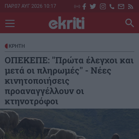
Skip
ΠΑΡ.07 ΑΥΓ 2026 10:17
to
main
content
ΚΡΗΤΗ
ΟΠΕΚΕΠΕ: ''Πρώτα έλεγχοι και
μετά οι πληρωμές'' - Νέες
κινητοποιήσεις
προαναγγέλλουν οι
κτηνοτρόφοι