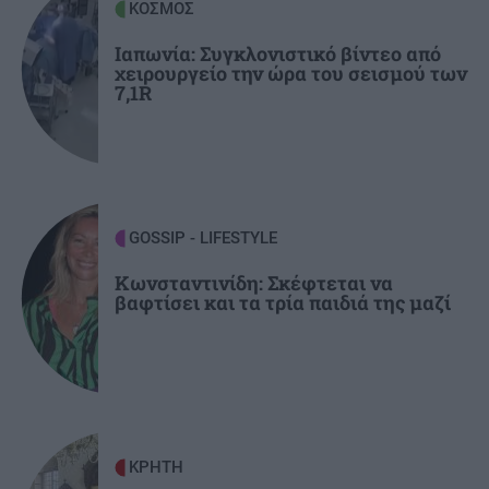
ΚΟΣΜΟΣ
κάτοικοι -Δεκάδες οι κατοικίες που
καταστράφηκαν από τη φωτιά
Ιαπωνία: Συγκλονιστικό βίντεο από
χειρουργείο την ώρα του σεισμού των
7,1R
ΠΟΛΙΤΙΚΟ ΠΑΡΑΣΚΗΝΙΟ
09:08
Στα Χανιά ο Κυριάκος Μητσοτάκης με τη
σύζυγό του -Βρέθηκε σε γνωστό στέκι
(εικόνες)
GOSSIP - LIFESTYLE
GOSSIP - LIFESTYLE
09:00
Κωνσταντινίδη: Σκέφτεται να
Mike: Τροχαίο ατύχημα για τον ράπερ
βαφτίσει και τα τρία παιδιά της μαζί
ΚΡΗΤΗ
08:54
ΒΟΑΚ: Αυτοψία Χρίστου Δήμα στα εργοτάξια
και επιτάχυνση των έργων οδικής ασφάλειας
ΚΡΗΤΗ
ΚΟΣΜΟΣ
08:43