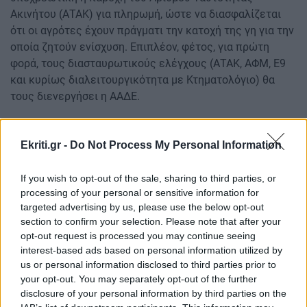
Ακινήτου (ΑΤΑΚ) για πληρωμή, ώστε να διασφαλίζεται
ότι οι αγρότες έχουν πράγματι την κατοχή της γη για την
οποία ζητούν ενίσχυση. Επιπλέον, φέτος, για πρώτη
φορά, τους διασταυρωτικούς ελέγχους (ΑΤΑΚ, ΑΦΜ, Ε9
και κυρίως διαλειτουργικότητα με Κτηματολόγιο) θα
τους διενεργήσει η ΑΑΔΕ.
Οι δηλώσεις του 2025 υποβλήθηκαν μέχρι 29
Αυγούστου και ήδη ξεκίνησαν οι έλεγχοι. Στόχος είναι να
Ekriti.gr -
Do Not Process My Personal Information
αρχίσει η πληρωμή των επιδοτήσεων στο τέλος του
χρόνου. Σύμφωνα με τον ΟΠΕΚΕΠΕ για το 2025
If you wish to opt-out of the sale, sharing to third parties, or
δηλώθηκαν 6,7 εκατ. αγροτεμάχια. Ωστόσο υπάρχει ένα
processing of your personal or sensitive information for
επιπλέον ποσοστό 6,4% που υπέβαλε στη δήλωσή του μη
targeted advertising by us, please use the below opt-out
section to confirm your selection. Please note that after your
έγκυρο ΑΤΑΚ. Αυτοί θα λάβουν ατομική ειδοποίηση από
opt-out request is processed you may continue seeing
την ΑΑΔΕ να επιληφθούν του προβλήματος, καθώς η
interest-based ads based on personal information utilized by
ακυρότητα είναι ουσιώδες θέμα. Επίσης ένα ποσοστό 4%
us or personal information disclosed to third parties prior to
των αγροτεμαχίων, κυρίως, στη Βόρεια Ελλάδα, δεν
your opt-out. You may separately opt-out of the further
έχουν ΑΤΑΚ. Για το θέμα αυτό ο ΟΠΕΚΕΠΕ έχει καταθέσει
disclosure of your personal information by third parties on the
προτάσεις στην Κομισιόν για να βρεθεί μια λύση. (βλ.