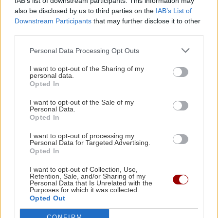
IAB’s list of downstream participants. This information may
σχετικά παρακάτω).
also be disclosed by us to third parties on the
IAB’s List of
Downstream Participants
that may further disclose it to other
Αγώνας δρόμου γίνεται επίσης για να διευθετηθούν
third parties.
παλαιότερες εκκρεμότητες πληρωμών. Στο πλαίσιο
Personal Data Processing Opt Outs
αυτό έχουν προτεραιοποιηθεί ώστε να γίνουν άμεσα οι
πληρωμές αποζημιώσεων για τα φερτά υλικά λόγω των
I want to opt-out of the Sharing of my
personal data.
καταστροφών του Daniel, για τις ζωοτροφές, για την
Opted In
ευλογιά, ενώ θα ακολουθήσουν οι ενισχύσεις για την
βιολογική γεωργία και κτηνοτροφία.
I want to opt-out of the Sale of my
Personal Data.
Opted In
ΔΙΑΒΑΣΤΕ ΕΠΙΣΗΣ:
I want to opt-out of processing my
ΠΑΓΝΗ: Κρούσμα μηνιγγίτιδας - Νοσηλεύεται
Personal Data for Targeted Advertising.
20χρονος - Ιχνηλατούνται οι επαφές του
Opted In
I want to opt-out of Collection, Use,
H Πολωνία έκλεισε τμήμα του εναέριου χώρου της
Retention, Sale, and/or Sharing of my
λόγω έκτακτης στρατιωτικής δραστηριότητας
Personal Data that Is Unrelated with the
Purposes for which it was collected.
Opted Out
Ακολουθήστε το ekriti.gr στο
Google News
και
μάθετε πρώτοι όλες τις ειδήσεις για την Κρήτη
CONFIRM