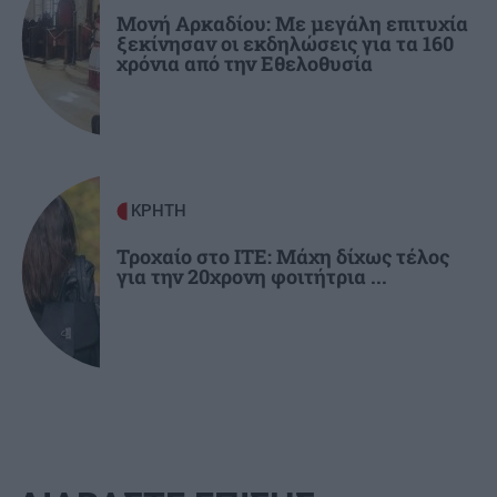
Πετρέλαιο: Άνοδος στο Brent όσο η συμφωνία
Μονή Αρκαδίου: Με μεγάλη επιτυχία
ξεκίνησαν οι εκδηλώσεις για τα 160
για τα Στενά του Ορμούζ καθυστερεί
χρόνια από την Εθελοθυσία
ΚΡΗΤΗ
Τροχαίο στο ΙΤΕ: Μάχη δίχως τέλος
για την 20χρονη φοιτήτρια ...