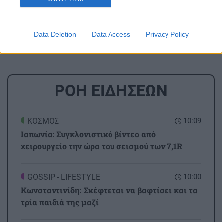
και όχι μόνο.
Κτηνοτρόφοι
Κινητοποιήσεις
Data Deletion
Data Access
Privacy Policy
ΡΟΗ ΕΙΔΗΣΕΩΝ
ΚΟΣΜΟΣ
10:09
Ιαπωνία: Συγκλονιστικό βίντεο από
χειρουργείο την ώρα του σεισμού των 7,1R
GOSSIP - LIFESTYLE
10:00
Κωνσταντινίδη: Σκέφτεται να βαφτίσει και τα
τρία παιδιά της μαζί