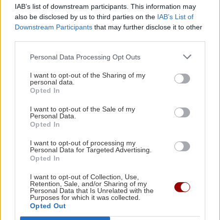
ΠΕΡΙΣΣΟΤΕΡΑ
IAB’s list of downstream participants. This information may
ΟΙΚΟΝΟΜΙΑ
22:14
also be disclosed by us to third parties on the
IAB’s List of
Ελλάδα: Δεύτερη στην ΕΕ με το υψηλότερο
Downstream Participants
that may further disclose it to other
third parties.
ποσοστό φτώχειας ή κοινωνικού αποκλεισμού
ΣΧΕΣΕΙΣ ΚΑΙ SEX
το 2025
Personal Data Processing Opt Outs
Χαίρεσαι πραγματικά όταν ο
I want to opt-out of the Sharing of my
σύντροφός σου πετυχαίνει κάτι;
ΚΟΣΜΟΣ
21:46
personal data.
Opted In
Πέντε νεκροί σε Ουκρανία και Ρωσία από τις
ανταλλαγές πληγμάτων
I want to opt-out of the Sale of my
Personal Data.
Opted In
ΠΟΛΙΤΙΚΗ
21:32
I want to opt-out of processing my
Άκης Σκέρτσος: Από το 2018 έως το 2025 οι
Personal Data for Targeted Advertising.
GOSSIP - LIFESTYLE
Opted In
καταθέσεις φυσικών προσώπων αυξήθηκαν
Δάντης: «Δεν θα ξαναγράψω ποτέ
I want to opt-out of Collection, Use,
τραγούδι για τη Eurovision, 22 χρόνια
Retention, Sale, and/or Sharing of my
μετά υπάρχει αχαριστία για το My
Personal Data that Is Unrelated with the
ΕΛΛΑΔΑ
21:14
Purposes for which it was collected.
Number One»
Συγκλονίζει την Σκιάθο υπόθεση βιασμού
Opted Out
15χρονου μαθητή -Βία και εκβιασμοί από