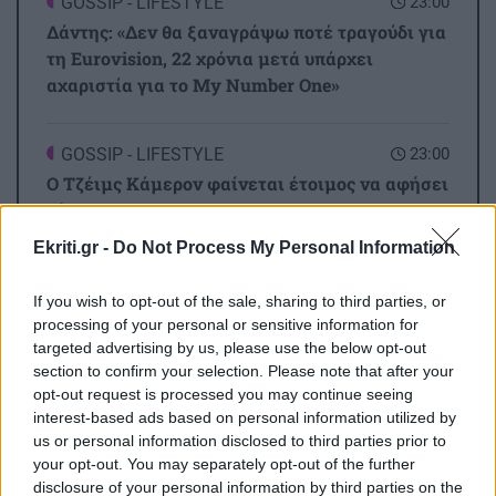
GOSSIP - LIFESTYLE
23:00
Δάντης: «Δεν θα ξαναγράψω ποτέ τραγούδι για
τη Eurovision, 22 χρόνια μετά υπάρχει
αχαριστία για το My Number One»
GOSSIP - LIFESTYLE
23:00
Ο Τζέιμς Κάμερον φαίνεται έτοιμος να αφήσει
πίσω του το «Avatar»
Ekriti.gr -
Do Not Process My Personal Information
Όλες οι ειδήσεις
ΟΙΚΟΝΟΜΙΑ
22:46
If you wish to opt-out of the sale, sharing to third parties, or
Συντάξεις Σεπτεμβρίου 2026: Αυτές είναι οι
processing of your personal or sensitive information for
ημερομηνίες καταβολής τους
targeted advertising by us, please use the below opt-out
section to confirm your selection. Please note that after your
opt-out request is processed you may continue seeing
ΚΟΣΜΟΣ
22:32
interest-based ads based on personal information utilized by
ΗΠΑ: Με κάμερες σώματος οι πράκτορες της
us or personal information disclosed to third parties prior to
ICE πριν το τέλος του μήνα
your opt-out. You may separately opt-out of the further
disclosure of your personal information by third parties on the