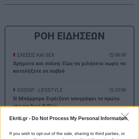
ΡΟΗ ΕΙΔΗΣΕΩΝ
ΣΧΕΣΕΙΣ ΚΑΙ SEX
00:00
Χρήματα και σχέση: Πώς να μιλήσετε χωρίς να
καταλήξετε σε καβγά
GOSSIP - LIFESTYLE
23:00
Η Μπάρμπρα Στρέιζαντ υπογράφει το πρώτο
της παιδικό βιβλίο
Ekriti.gr -
Do Not Process My Personal Information
ΑΘΛΗΤΙΚΑ
22:49
Europa League: Η Άντερλεχτ νίκησε 1-0 τον
If you wish to opt-out of the sale, sharing to third parties, or