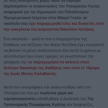
Σε νέες υποσχέσεις χωρίς όμως αντίκρισμα
παραπέμπουν οι ανακοινώσεις του Υπουργείου Υγείας
αναφορικά για την δημιουργία του Πολυδύναμου
Περιφερειακού Ιατρείου στον Μακρύ Γυαλό, σε
οικόπεδο που
έχει παραχωρηθεί εδώ και δεκαετίες από
την οικογένεια του αείμνηστου Νικολάου Χατζάκη.
Ένα οικόπεδο – φιλέτο που η διαχειρίστρια της
διαθήκης και σύζυγος του Νίκου Χατζάκη έχει κουραστεί
να βλέπει να μένει αναξιοποίητο όλα αυτά τα χρόνια με
αποτέλεσμα πριν λίγες ημέρες να γνωστοποιεί την
απόφασή της ν
α παραχωρήσει το ακίνητο στον
δεύτερο δικαιούχο της διαθήκης που είναι το Ίδρυμα
της Ιεράς Μονής Καλυβιανής.
Αυτό που υπογράφηκε και ανακοινώθηκε από τον
Υπουργό και που με
περίσσια χαρά και
υποδέχθηκε η Διοίκηση της
τυμπανοκρουσίες
7ης
και διαφημίζει,
Υγειονομικής Περιφέρειας Κρήτης