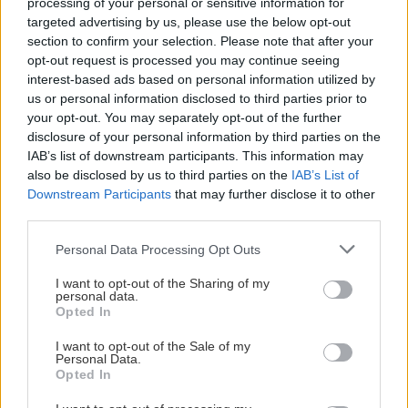
processing of your personal or sensitive information for
ΠΑΟΚ στην Τούμπα κι όλα θα κριθούν στις
targeted advertising by us, please use the below opt-out
Βρυξέλλες
section to confirm your selection. Please note that after your
opt-out request is processed you may continue seeing
Όλες οι ειδήσεις
interest-based ads based on personal information utilized by
ΑΘΛΗΤΙΚΑ
22:25
us or personal information disclosed to third parties prior to
ΠΟΑ: Ανακοίνωσε την απόκτηση τριών Ιταλών
your opt-out. You may separately opt-out of the further
ποδοσφαιριστών
disclosure of your personal information by third parties on the
IAB’s list of downstream participants. This information may
also be disclosed by us to third parties on the
IAB’s List of
ΑΘΛΗΤΙΚΑ
22:25
Downstream Participants
that may further disclose it to other
UEFA: «Το μποϊκοτάζ στις διοργανώσεις της
third parties.
FIFA παραμένει σε ισχύ»
Personal Data Processing Opt Outs
ΠΕΡΙΣΣΟΤΕΡΑ
I want to opt-out of the Sharing of my
ΑΘΛΗΤΙΚΑ
22:19
personal data.
Opted In
Europa League: Η ΤΣΣΚΑ Σόφιας διέλυσε 3-0
την Μακάμπι Τελ Αβίβ και ετοιμάζεται για
I want to opt-out of the Sale of my
ΣΧΕΣΕΙΣ ΚΑΙ SEX
ΟΦΗ (βίντεο)
Personal Data.
Opted In
Χρήματα και σχέση: Πώς να μιλήσετε