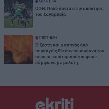
Image
ΑΘΛΗΤΙΚΑ
ΟΦΗ: Πολύ κοντά στην απόκτηση
του Σαναμπρία
Image
ΕΠΙΣΤΗΜΗ
Η ζέστη και ο καπνός από
πυρκαγιές θέτουν σε κίνδυνο τον
αέρα σε εσωτερικούς χώρους,
σύμφωνα με μελέτη