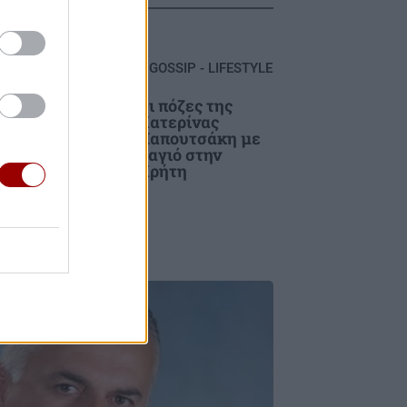
GOSSIP - LIFESTYLE
το
Οι πόζες της
Κατερίνας
τον
Παπουτσάκη με
ένει
μαγιό στην
Κρήτη