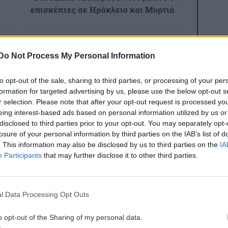
επισκέπτες σε Ηράκλειο και Μυρτιά
8:14
GOSSIP - LIFESTYLE
17:00
Ιωάννα Τούνη: Η αδημοσίευτη
Do Not Process My Personal Information
φωτογραφία με τον σύντροφό της
όμων
to opt-out of the sale, sharing to third parties, or processing of your per
formation for targeted advertising by us, please use the below opt-out s
ΟΙΚΟΝΟΜΙΑ
16:52
r selection. Please note that after your opt-out request is processed y
8:07
Ψηφιακό "μπλόκο" στις παραλίες:
eing interest-based ads based on personal information utilized by us or
disclosed to third parties prior to your opt-out. You may separately opt-
ς
Πάνω από 1.500 έλεγχοι με drones και
losure of your personal information by third parties on the IAB’s list of
ε
MyCoast
. This information may also be disclosed by us to third parties on the
IA
Participants
that may further disclose it to other third parties.
ες οι ειδήσεις
ΚΟΣΜΟΣ
16:45
8:00
Ακραίος καύσωνας σαρώνει τη Νότια
κη
Ευρώπη: Στο επίκεντρο Ιταλία, Ισπανία
l Data Processing Opt Outs
και Γαλλία
o opt-out of the Sharing of my personal data.