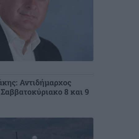
άκης: Αντιδήμαρχος
 Σαββατοκύριακο 8 και 9