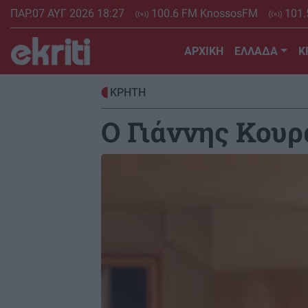
Skip
ΠΑΡ.07 ΑΥΓ 2026 18:27
100.6 FM KnossosFM
101.
to
main
ΑΡΧΙΚΗ
ΕΛΛΑΔΑ
Κ
content
ΚΡΗΤΗ
Ο Γιάννης Κουρ