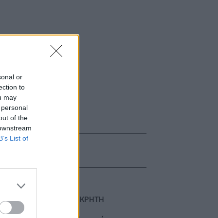
sonal or
ection to
ou may
 personal
out of the
 downstream
B’s List of
ΚΡΗΤΗ