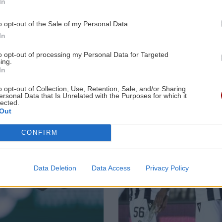
Χιροσίμα: 81
Υακίνθεια 202
In
χρόνια από τον
Συγκίνηση κα
8:08
πυρηνικό όλεθρο
αποθέωση γι
ΚΡΗΤΗ
06:46
ο
o opt-out of the Sale of my Personal Data.
που άλλαξε την
τον
Μεγάλη φωτιά στο Καρύδι Σητείας:
ανθρωπότητα
"Καποδίστρια
In
του Γιάννη
Γιγαντιαία επιχείρηση της
Σμαραγδή
to opt-out of processing my Personal Data for Targeted
Πυροσβεστικής με επίγειες και
ing.
εναέριες δυνάμεις
In
8:08
o opt-out of Collection, Use, Retention, Sale, and/or Sharing
ersonal Data that Is Unrelated with the Purposes for which it
ΑΘΛΗΤΙΚΑ
00:15
νο
Image
lected.
Out
Αποκλεισμός για τον Τσιτσιπά στον
δεύτερο γύρο του Μόντρεαλ
CONFIRM
8:00
ΣΧΕΣΕΙΣ ΚΑΙ SEX
00:00
Data Deletion
Data Access
Privacy Policy
Πώς τερματίζονται οι σχέσεις με
αξιοπρέπεια
7:55
ΑΘΛΗΤΙΚΑ
23:34
 οι