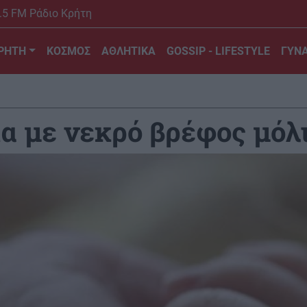
.5 FM Ράδιο Κρήτη
ΡΗΤΗ
ΚΟΣΜΟΣ
ΑΘΛΗΤΙΚΑ
GOSSIP - LIFESTYLE
ΓΥΝΑ
α με νεκρό βρέφος μόλ