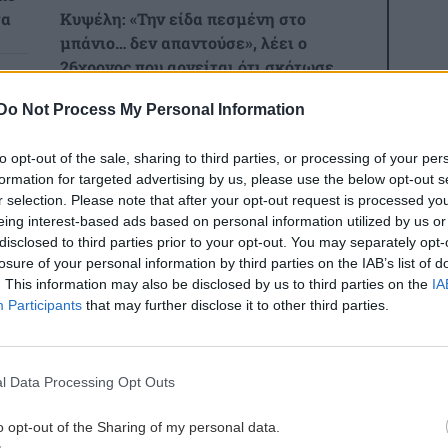
τα
Κυψέλη: «Την είδα πεσμένη στο
μπάνιο… δεν απαντούσε», λέει ο
26χρονος που αρνείται ότι σκότωσε
8:26
Do Not Process My Personal Information
ΕΛΛΑΔΑ
07:23
ου
Σεισμική δόνηση 3,6 Ρίχτερ τα
to opt-out of the sale, sharing to third parties, or processing of your per
ξημερώματα στην Πρέβεζα
formation for targeted advertising by us, please use the below opt-out s
r selection. Please note that after your opt-out request is processed y
ες οι ειδήσεις
8:17
eing interest-based ads based on personal information utilized by us or
GOSSIP - LIFESTYLE
07:00
disclosed to third parties prior to your opt-out. You may separately opt-
losure of your personal information by third parties on the IAB’s list of
ς
Με θέα τα Χανιά (φωτο)
. This information may also be disclosed by us to third parties on the
IA
Participants
that may further disclose it to other third parties.
ΚΟΣΜΟΣ
06:56
8:13
Τραγωδία στη Βόρεια Καρολίνα: Τρεις
η
νεκροί από ενδοοικογενειακούς
l Data Processing Opt Outs
πυροβολισμούς – Ανάμεσά τους και ο
ΑΦΙΕΡΩΜΑΤΑ
ΠΟΛΙΤΙΣΜΟΣ
o opt-out of the Sharing of my personal data.
δράστης