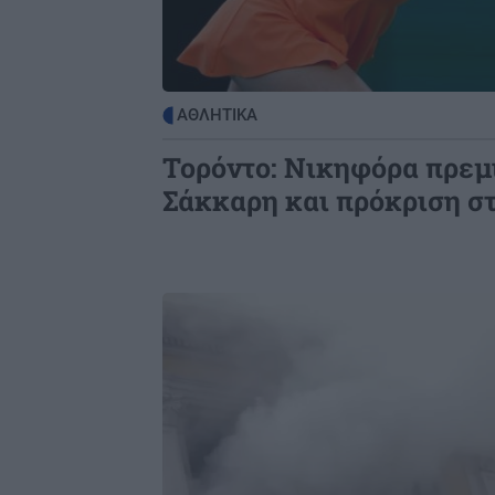
τελευταίες συνομιλίες
ΚΟΣΜΟΣ
0
Ομάν: Διπλή έκρηξη σε τάνκερ στα
ΑΘΛΗΤΙΚΑ
Στενά του Ορμούζ
Τορόντο: Νικηφόρα πρεμι
Σάκκαρη και πρόκριση στ
Image