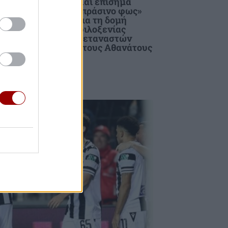
6:
Και επίσημα
ι
«πράσινο φως»
α
για τη δομή
φιλοξενίας
"
μεταναστών
στους Αθανάτους