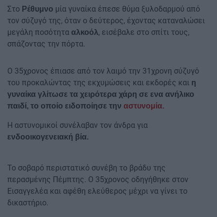
Στο
μία γυναίκα έπεσε θύμα ξυλοδαρμού από
Ρέθυμνο
τον σύζυγό της, όταν ο δεύτερος, έχοντας καταναλώσει
μεγάλη ποσότητα
, εισέβαλε στο σπίτι τους,
αλκοόλ
σπάζοντας την πόρτα.
Ο 35χρονος έπιασε από τον λαιμό την 31χρονη σύζυγό
του προκαλώντας της εκχυμώσεις και εκδορές και
η
γυναίκα γλίτωσε τα χειρότερα χάρη σε ενα ανήλικο
παιδί, το οποίο ειδοποίησε την
αστυνομία.
Η αστυνομικοί συνέλαβαν τον άνδρα για
ενδοοικογενειακή βία.
Το σοβαρό περιστατικό συνέβη το βράδυ της
περασμένης Πέμπτης. Ο 35χρονος οδηγήθηκε στον
Εισαγγελέα και αφέθη ελεύθερος μέχρι να γίνει το
δικαστήριο.