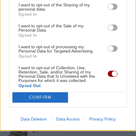
GOSSIP - LIFESTYLE
19:00
ΚΡΗΤΗ
I want to opt-out of the Sharing of my
Η Δανάη Μπάρκα δέχτηκε σχόλιο ότι έχει
personal data.
Κρήτη: Σοβαρή καταγγελία -
Opted In
κάνει πλαστική επέμβαση
Τουρίστας φέρεται να ζήτησε «τιμή»
για ανήλικη
I want to opt-out of the Sale of my
Personal Data.
ΠΟΛΙΤΙΚΗ
18:51
Opted In
Υποκλοπές: «Πυρά» της αντιπολίτευσης για το
I want to opt-out of processing my
«μπλόκο» του Αρείου Πάγου στην ανάσυρση
Personal Data for Targeted Advertising.
Opted In
του φακέλου
ΚΡΗΤΗ
I want to opt-out of Collection, Use,
Retention, Sale, and/or Sharing of my
ΕΛΛΑΔΑ
18:42
Personal Data that Is Unrelated with the
Ηράκλειο: Συνεχίζονται οι
Purposes for which it was collected.
ασφαλτοστρώσεις σε Ικάρου και
Σέρρες: «Τα έχασα όλα σε μια στιγμή» –
Opted Out
Νάθενα – Σε εξέλιξη τα έργα στα
Ραγίζει καρδιές ο σύζυγος και πατέρας των
Καμίνια
CONFIRM
θυμάτων του τροχαίου (Βίντεο)
Data Deletion
Data Access
Privacy Policy
ΟΙΚΟΝΟΜΙΑ