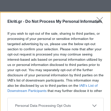
εισοδήματος η Ελλάδα
ΚΡΗΤΗ
19:30
Ekriti.gr -
Do Not Process My Personal Information
Ανακοινώθηκαν οι τιμές των σταφυλιών από
ΠΕΡΙΣΣΟΤΕΡΑ
την Ένωση Ηρακλείου – Πρεμιέρα στις 21
If you wish to opt-out of the sale, sharing to third parties, or
processing of your personal or sensitive information for
Αυγούστου
targeted advertising by us, please use the below opt-out
section to confirm your selection. Please note that after your
opt-out request is processed you may continue seeing
ΚΟΣΜΟΣ
19:19
interest-based ads based on personal information utilized by
GOSSIP - LIFESTYLE
Ινδία: Φονικές πλημμύρες και μεγάλες
us or personal information disclosed to third parties prior to
καταστροφές – Τουλάχιστον 97 νεκροί
your opt-out. You may separately opt-out of the further
Ο Γιάννης Τσιμιτσέλης φέρνει την
απόλυτη ανατροπή με το «The Quiz
disclosure of your personal information by third parties on the
With Balls» στον ΣΚΑΪ
IAB’s list of downstream participants. This information may
ΕΛΛΑΔΑ
19:08
also be disclosed by us to third parties on the
IAB’s List of
Διαρρήκτες πήραν από αυτοκίνητο
Downstream Participants
that may further disclose it to other
αντικείμενα αξίας άνω των 19.000 ευρώ
third parties.
Personal Data Processing Opt Outs