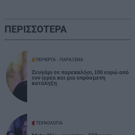
ΕΛΛΑΔΑ
12:18
Χωρίς τις αισθήσεις της ανασύρθηκε 53χρονη
από ακάλυπτο πολυκατοικίας
ΠΕΡΙΣΣΟΤΕΡΑ
ΣΠΙΤΙ
12:09
Έφτασε το τέλος των φούρνων μικροκυμάτων;
ΠΕΡΙΕΡΓΑ - ΠΑΡΑΞΕΝΑ
GOSSIP - LIFESTYLE
12:00
Ζευγάρι σε παρεκκλήσι, 100 ευρώ από
Καλλιμάνη: Θαμώνας της πέταξε λουλούδια
τον ιερέα και μια απρόσμενη
στο πρόσωπο
κατάληξη
ΚΡΗΤΗ
11:57
Κρήτη: Ξάπλωσε να κάνει ηλιοθεραπεία και
πέθανε!
ΤΕΧΝΟΛΟΓΙΑ
ΠΟΛΙΤΙΚΟ ΠΑΡΑΣΚΗΝΙΟ
11:51