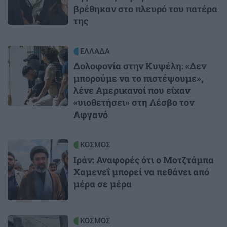
βρέθηκαν στο πλευρό του πατέρα
της
Image
ΕΛΛΑΔΑ
Δολοφονία στην Κυψέλη: «Δεν
μπορούμε να το πιστέψουμε»,
λένε Αμερικανοί που είχαν
«υιοθετήσει» στη Λέσβο τον
Αφγανό
Image
ΚΟΣΜΟΣ
Ιράν: Αναφορές ότι ο Μοτζτάμπα
Χαμενεΐ μπορεί να πεθάνει από
μέρα σε μέρα
Image
ΚΟΣΜΟΣ