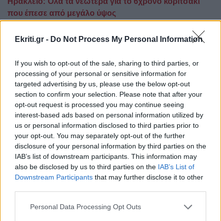
Ηράκλειο: Όλα τα νεώτερα για το 6χρονο κοριτσάκι
που έπεσε από μεγάλο ύψος
Ηράκλειο: Του έκλεψαν 250 πρόβατα - Σε απόγνωση
Ekriti.gr -
Do Not Process My Personal Information
κτηνοτρόφος, λίγο πριν το Πάσχα
If you wish to opt-out of the sale, sharing to third parties, or
Ακολουθήστε το ekriti.gr στο
Google News
και
processing of your personal or sensitive information for
μάθετε πρώτοι όλες τις ειδήσεις για την Κρήτη
targeted advertising by us, please use the below opt-out
και όχι μόνο.
section to confirm your selection. Please note that after your
opt-out request is processed you may continue seeing
Ιεραπετρα
Αστυνομική Επιχείρηση
Ναρκωτικα
interest-based ads based on personal information utilized by
Διακίνηση Ναρκωτικών
Σύλληψη
Αστυνομία
us or personal information disclosed to third parties prior to
your opt-out. You may separately opt-out of the further
disclosure of your personal information by third parties on the
IAB’s list of downstream participants. This information may
also be disclosed by us to third parties on the
IAB’s List of
Downstream Participants
that may further disclose it to other
ΡΟΗ ΕΙΔΗΣΕΩΝ
third parties.
Personal Data Processing Opt Outs
ΠΕΡΙΕΡΓΑ - ΠΑΡΑΞΕΝΑ
12:43