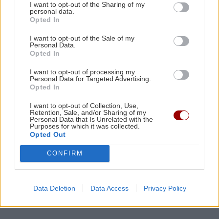
I want to opt-out of the Sharing of my
Ζευγάρι σε παρεκκλήσι, 100 ευρώ από τον
personal data.
ιερέα και μια απρόσμενη κατάληξη
Opted In
I want to opt-out of the Sale of my
Personal Data.
ΤΕΧΝΟΛΟΓΙΑ
12:35
Opted In
Meta: Νέα «καμπάνα» 567 εκατ. δολαρίων -Τα
I want to opt-out of processing my
νέα μέτρα στο Facebook και... πού θα πάνε
Personal Data for Targeted Advertising.
αυτά τα λεφτά
Opted In
I want to opt-out of Collection, Use,
Retention, Sale, and/or Sharing of my
ΕΛΛΑΔΑ
12:31
Personal Data that Is Unrelated with the
Purposes for which it was collected.
Marfin: Προθεσμία έλαβε η 46χρονη - «Είναι
Opted Out
αθώα» λέει ο συνήγορός της
CONFIRM
Όλες οι ειδήσεις
ΚΡΗΤΗ
12:25
Δήμας από Καστέλλι: Στόχος το αεροδρόμιο να
Data Deletion
Data Access
Privacy Policy
λειτουργεί κανονικά τον Νοέμβριο του 2028