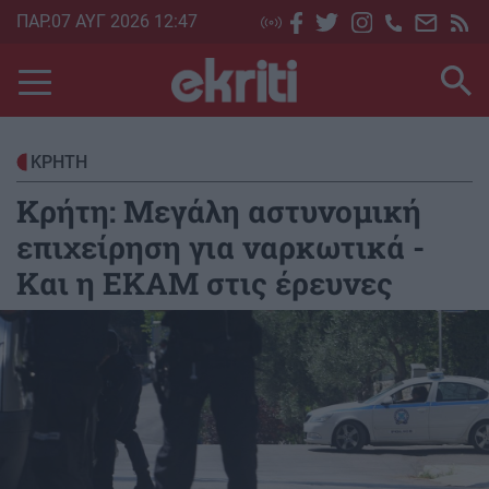
Skip
ΠΑΡ.07 ΑΥΓ 2026 12:47
to
main
content
ΚΡΗΤΗ
Κρήτη: Μεγάλη αστυνομική
επιχείρηση για ναρκωτικά -
Και η ΕΚΑΜ στις έρευνες