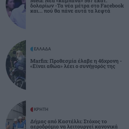
Meta: Νέα «καμπάνα» 567 εκατ.
δολαρίων -Τα νέα μέτρα στο Facebook
Τελέστηκε το ετήσιο μνημόσυνο της Λένας
και... πού θα πάνε αυτά τα λεφτά
Σαμαρά – Ποιοι βρέθηκαν στο πλευρό του
πατέρα της
ΕΛΛΑΔΑ
11:40
Δολοφονία στην Κυψέλη: «Δεν μπορούμε να το
ΕΛΛΑΔΑ
πιστέψουμε», λένε Αμερικανοί που είχαν
«υιοθετήσει» στη Λέσβο τον Αφγανό
Marfin: Προθεσμία έλαβε η 46χρονη -
«Είναι αθώα» λέει ο συνήγορός της
ΚΡΗΤΗ
Δήμας από Καστέλλι: Στόχος το
αεροδρόμιο να λειτουργεί κανονικά