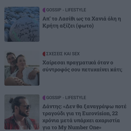
Image
GOSSIP - LIFESTYLE
Απ’ το Λασίθι ως τα Χανιά όλη η
Κρήτη αξίζει (φωτο)
Image
ΣΧΕΣΕΙΣ ΚΑΙ SEX
Χαίρεσαι πραγματικά όταν ο
σύντροφός σου πετυχαίνει κάτι;
Image
GOSSIP - LIFESTYLE
Δάντης: «Δεν θα ξαναγράψω ποτέ
τραγούδι για τη Eurovision, 22
χρόνια μετά υπάρχει αχαριστία
για το My Number One»