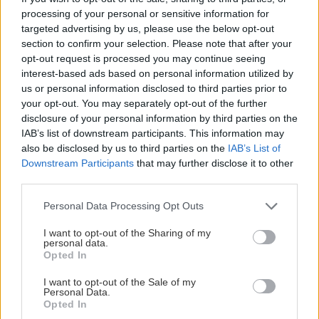
processing of your personal or sensitive information for
Σαρακήνικο: Παρέμβαση εισαγγελέα μετά την
targeted advertising by us, please use the below opt-out
προσγείωση ελικοπτέρου
section to confirm your selection. Please note that after your
opt-out request is processed you may continue seeing
interest-based ads based on personal information utilized by
ΓΥΝΑΙΚΑ
08:00
us or personal information disclosed to third parties prior to
Όλες οι ειδήσεις
Τα Ζώδια της Δευτέρας
your opt-out. You may separately opt-out of the further
disclosure of your personal information by third parties on the
IAB’s list of downstream participants. This information may
ΟΜΟΡΦΙΑ
07:46
also be disclosed by us to third parties on the
IAB’s List of
Πώς θα πετύχετε το σέξι makeup trend
Downstream Participants
that may further disclose it to other
third parties.
ΚΟΣΜΟΣ
07:30
Personal Data Processing Opt Outs
Στο «τελικό στάδιο» η συμφωνία Ιράν και Ομάν
ΠΕΡΙΣΣΟΤΕΡΑ
I want to opt-out of the Sharing of my
για τα Στενά του Ορμούζ: Οι όροι της
personal data.
Opted In
Τεχεράνης προς τις ΗΠΑ
I want to opt-out of the Sale of my
Personal Data.
ΚΡΗΤΗ
07:12
Opted In
ΣΠΙΤΙ