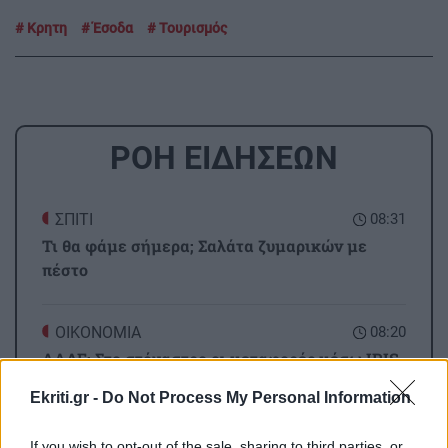
Κρητη
Έσοδα
Τουρισμός
ΡΟΗ ΕΙΔΗΣΕΩΝ
ΣΠΙΤΙ
08:31
Τι θα φάμε σήμερα; Σαλάτα ζυμαρικών με
πέστο
ΟΙΚΟΝΟΜΙΑ
08:20
ΑΑΔΕ: Στο στόχαστρο οι μεταφορές μέσω IRIS
– Τι ισχύει για χαρτζιλίκια και δωρεές
Ekriti.gr -
Do Not Process My Personal Information
ΕΛΛΑΔΑ
08:09
If you wish to opt-out of the sale, sharing to third parties, or