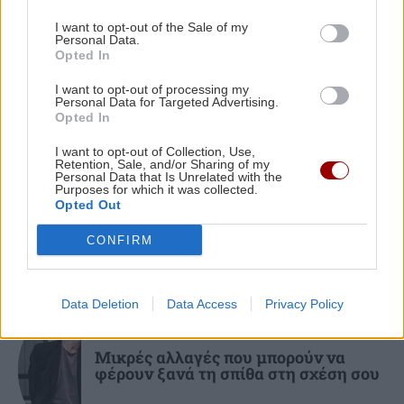
I want to opt-out of the Sale of my
ΠΕΡΙΣΣΟΤΕΡΑ
Personal Data.
ΚΟΣΜΟΣ
22:11
Opted In
Εξαρθρώθηκε τεράστιο δίκτυο διακίνησης
μεταναστών και ναρκωτικών στη Μεσόγειο –
I want to opt-out of processing my
Personal Data for Targeted Advertising.
Πάνω από 24 εκατ. ευρώ κέρδη
Opted In
ΣΧΕΣΕΙΣ ΚΑΙ SEX
I want to opt-out of Collection, Use,
Retention, Sale, and/or Sharing of my
Πώς θα καταλάβεις ότι ένας
ΥΓΕΙΑ
21:53
Personal Data that Is Unrelated with the
άνθρωπος δεν μπήκε τυχαία στη ζωή
Purposes for which it was collected.
Αυτά τα φρούτα επιλέγουν 4 ενδοκρινολόγοι
σου
Opted Out
για καλύτερο έλεγχο του σακχάρου
CONFIRM
ΥΓΕΙΑ
21:42
Πλύσιμο των ποδιών με αλάτι και ελαιόλαδο:
Data Deletion
Data Access
Privacy Policy
Γιατί ειδικοί το συνιστούν και σε τι χρησιμεύει
ΣΧΕΣΕΙΣ ΚΑΙ SEX
Μικρές αλλαγές που μπορούν να
φέρουν ξανά τη σπίθα στη σχέση σου
ΚΟΣΜΟΣ
21:35
Το ταξίδι με το τρένο που θα σας μείνει