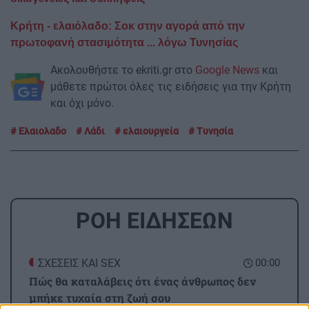
Κρήτη - ελαιόλαδο: Σοκ στην αγορά από την
πρωτοφανή στασιμότητα ... λόγω Τυνησίας
Ακολουθήστε το ekriti.gr στο
Google News
και
μάθετε πρώτοι όλες τις ειδήσεις για την Κρήτη
και όχι μόνο.
Ελαιολαδο
Λάδι
ελαιουργεία
Τυνησία
ΡΟΗ ΕΙΔΗΣΕΩΝ
ΣΧΕΣΕΙΣ ΚΑΙ SEX
00:00
Πώς θα καταλάβεις ότι ένας άνθρωπος δεν
μπήκε τυχαία στη ζωή σου