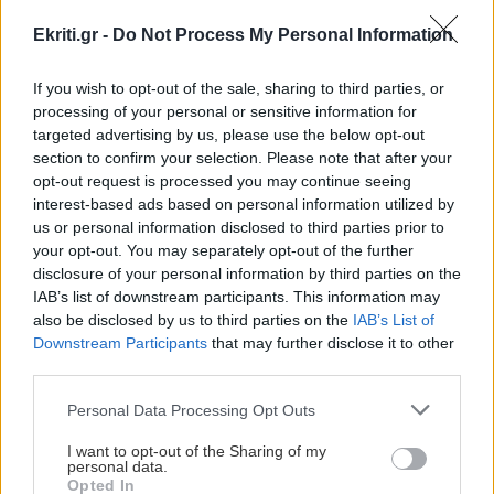
Ekriti.gr -
Do Not Process My Personal Information
ΣΧΕΣΕΙΣ ΚΑΙ SEX
00:00
Μικρές αλλαγές που μπορούν να φέρουν ξανά
If you wish to opt-out of the sale, sharing to third parties, or
τη σπίθα στη σχέση σου
processing of your personal or sensitive information for
targeted advertising by us, please use the below opt-out
section to confirm your selection. Please note that after your
GOSSIP - LIFESTYLE
23:00
opt-out request is processed you may continue seeing
Ο Τζέιμς Κάμερον φαίνεται έτοιμος να αφήσει
interest-based ads based on personal information utilized by
us or personal information disclosed to third parties prior to
πίσω του το «Avatar»
your opt-out. You may separately opt-out of the further
disclosure of your personal information by third parties on the
IAB’s list of downstream participants. This information may
ΕΠΙΣΤΗΜΗ
22:32
Όλες οι ειδήσεις
also be disclosed by us to third parties on the
IAB’s List of
Έφτιαξε ηλιακό γιοτ με $20.000 και διένυσε
Downstream Participants
that may further disclose it to other
3.000 ναυτικά μίλια χωρίς στάλα καυσίμου!
third parties.
Personal Data Processing Opt Outs
ΣΠΙΤΙ
22:21
I want to opt-out of the Sharing of my
Κατσαρίδα στο σπίτι - Πότε πρέπει να
personal data.
ανησυχήσουμε
Opted In