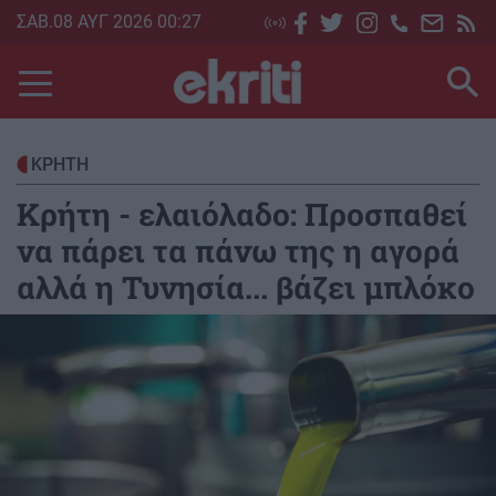
Skip
ΣΑΒ.08 ΑΥΓ 2026 00:27
to
main
content
ΚΡΗΤΗ
Κρήτη - ελαιόλαδο: Προσπαθεί
να πάρει τα πάνω της η αγορά
αλλά η Τυνησία... βάζει μπλόκο