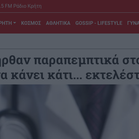
.5 FM Ράδιο Κρήτη
ΡΗΤΗ
ΚΟΣΜΟΣ
ΑΘΛΗΤΙΚΑ
GOSSIP - LIFESTYLE
ΓΥΝΑ
ήρθαν παραπεμπτικά στο
α κάνει κάτι... εκτελέσ