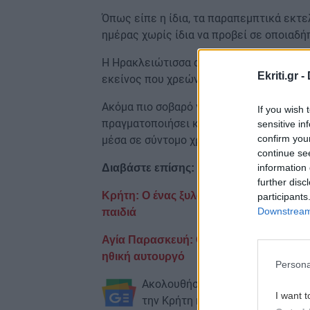
Όπως είπε η ίδια, τα παραπεμπτικά εκτε
ημέρας χωρίς ίδια να προβεί σε οποιαδή
Η Ηρακλειώτισσα αναρωτιέται ποιος μπορ
Ekriti.gr -
εκείνος που χρεώνει τον
χωρίς 
ΕΟΠΥΥ
Ακόμα πιο σοβαρό γίνεται το θέμα όταν π
If you wish 
πραγματοποιήσει και τώρα με την εκτέλ
sensitive in
confirm you
μέσα σε σύντομο χρονικό διάστημα.
continue se
information 
Διαβάστε επίσης:
further disc
Κρήτη: Ο ένας ξυλοκόπησε την πρώην τ
participants
Downstream 
παιδιά
Αγία Παρασκευή: Ο δολοφόνος του Πο
ηθική αυτουργό
Persona
Ακολουθήστε το ekriti.gr στο
Goo
I want t
την Κρήτη και όχι μόνο.