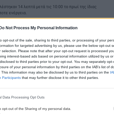
λέστηκαν 14 λεπτά μετά τις 10:00 το πρωί της ίδιας
ποτε ενέργεια.
εί να την βοηθήσει και ποιος μπορεί να είναι
Do Not Process My Personal Information
να υπάρχει λόγος.
ρόκειται για εξετάσεις που η ίδια σκόπευε να
to opt-out of the sale, sharing to third parties, or processing of your per
εση των παραπεμπτικών δεν θα μπορεί να το κάνει
formation for targeted advertising by us, please use the below opt-out s
r selection. Please note that after your opt-out request is processed y
eing interest-based ads based on personal information utilized by us or
disclosed to third parties prior to your opt-out. You may separately opt-
losure of your personal information by third parties on the IAB’s list of
ου με μαγκούρα και ο άλλος χτύπησε γυναίκα και
. This information may also be disclosed by us to third parties on the
IA
Participants
that may further disclose it to other third parties.
λωνού καθηγητή «έδωσε» την πρώην σύζυγο ως
l Data Processing Opt Outs
gle News
και μάθετε πρώτοι όλες τις ειδήσεις για
o opt-out of the Sharing of my personal data.