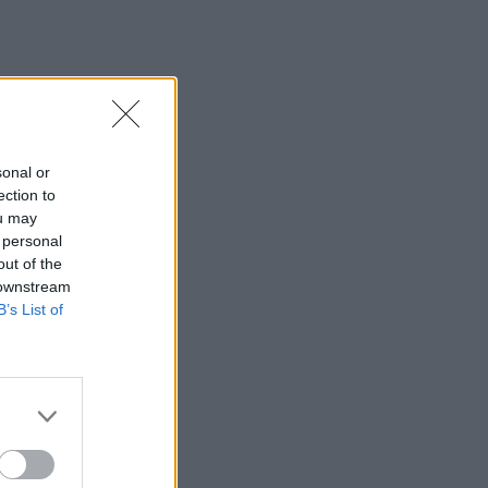
sonal or
ection to
ou may
 personal
out of the
 downstream
B’s List of