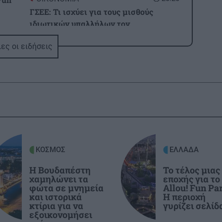
ΓΣΕΕ: Τι ισχύει για τους μισθούς
ιδιωτικών υπαλλήλων τον
Δεκαπενταύγουστο
1:31
ες οι ειδήσεις
ου
ΚΟΙΝΩΝΙΑ
20:09
Εφιάλτης στη Ζάκυνθο: Οκτώ γυναίκες
καταγγέλλουν ότι βιάστηκαν μέσα σε
1:31
20 ημέρες
ς
GOSSIP - LIFESTYLE
20:00
Παράσχος: Στο νοσοκομείο ο ηθοποιός
ΚΟΣΜΟΣ
ΕΛΛΑΔΑ
που δίνει μάχη με τον καρκίνο
Η Βουδαπέστη
Το τέλος μιας
χαμηλώνει τα
εποχής για το
1:22
φώτα σε μνημεία
Allou! Fun Par
ΑΘΛΗΤΙΚΑ
19:50
 να
και ιστορικά
Η περιοχή
η
Ανακοίνωσε Ντιομαντέ η Ρεάλ
κτίρια για να
γυρίζει σελίδ
εξοικονομήσει
Μαδρίτης