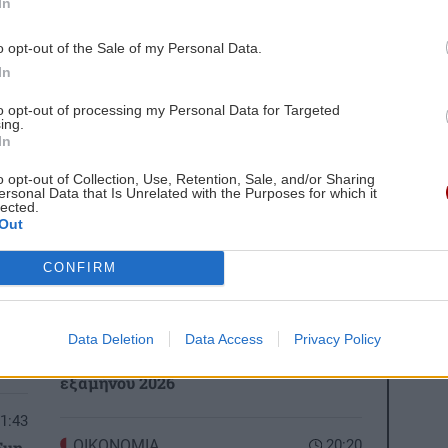
In
o opt-out of the Sale of my Personal Data.
In
to opt-out of processing my Personal Data for Targeted
 ΕΙΔΗΣΕΩΝ
ing.
In
2:00
ΚΡΗΤΗ
20:36
o opt-out of Collection, Use, Retention, Sale, and/or Sharing
ersonal Data that Is Unrelated with the Purposes for which it
ϊ
Ηράκλειο: Κυκλοφοριακές ρυθμίσεις
lected.
έξι μηνών στον ΒΟΑΚ – Σε ποιο τμήμα
Out
θα γίνονται τα έργα
CONFIRM
1:52
BUSINESS
20:32
 σε
CrediaBank: Ισχυρή κερδοφορία στα
Data Deletion
Data Access
Privacy Policy
οικονομικά αποτελέσματα Α'
εξαμήνου 2026
1:43
ΟΙΚΟΝΟΜΙΑ
20:20
Fun