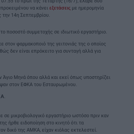
ς 07.55 το πρωί της Τετάρτης (16/7), έλαβε δύο
 προκειμένου να κάνει
με ημερομηνία
εξετάσεις
ς την 14η Σεπτεμβρίου.
 το ποσοστό συμμετοχής σε ιδιωτικό εργαστήριο.
ε στον φαρμακοποιό της γειτονιάς της ο οποίος
ώς δεν είναι επρόκειτο για συνταγή αλλά για
ν Άγιο Μηνά όπου αλλά και εκεί όπως υποστηρίζει
μψαν στον ΕΦΚΑ του Εσταυρωμένου.
.
ΚΑ
ε σε μικροβιολογικό εργαστήριο ωστόσο πριν καν
 της ήρθε ειδοποίηση στο κινητό ότι τα
τον δικό της ΑΜΚΑ, είχαν κιόλας εκτελεστεί.