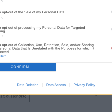
In
9:54
ΕΛΛΑΔΑ
08:11
ία
Φωτιά στην Βοιωτία:
o opt-out of the Sale of my Personal Data.
0
Προφυλακίστηκαν ο δήμαρχος
In
Στυλίδας και δύο ακόμα
to opt-out of processing my Personal Data for Targeted
κατηγορούμενοι
ing.
In
9:43
ΓΥΝΑΙΚΑ
08:00
 για
o opt-out of Collection, Use, Retention, Sale, and/or Sharing
ersonal Data that Is Unrelated with the Purposes for which it
Τα ζώδια της Παρασκευής
lected.
Out
9:32
ΕΛΛΑΔΑ
07:56
CONFIRM
Marfin: Στον εισαγγελέα σήμερα η
ην
46χρονη που συνελήφθη στη Βρετανία
-Πέρασε τη νύχτα στα κρατητήρια της
Data Deletion
Data Access
Privacy Policy
ΓΑΔΑ
ες οι ειδήσεις
9:21
ΚΡΗΤΗ
07:45
ς