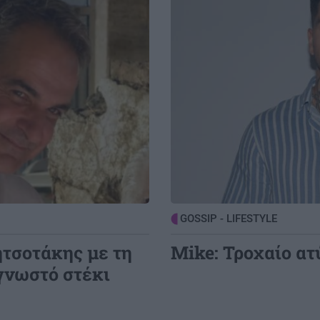
8:43
GOSSIP - LIFESTYLE
07:00
Να ταξιδεύει μες στη θάλασσα η ψυχή
(φωτο)
8:32
ΣΧΕΣΕΙΣ ΚΑΙ SEX
00:00
πή
 και
Χρήματα και σχέση: Πώς να μιλήσετε
χωρίς να καταλήξετε σε καβγά
8:21
GOSSIP - LIFESTYLE
23:00
Η Μπάρμπρα Στρέιζαντ υπογράφει το
GOSSIP - LIFESTYLE
αι
πρώτο της παιδικό βιβλίο
ητσοτάκης με τη
Mike: Τροχαίο ατ
γνωστό στέκι