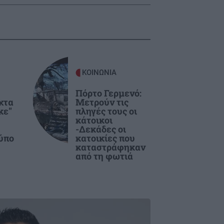
ΚΟΙΝΩΝΙΑ
υ
Πόρτο Γερμενό:
ύχτα
Μετρούν τις
κε"
πληγές τους οι
κάτοικοι
-Δεκάδες οι
ύπο
κατοικίες που
καταστράφηκαν
από τη φωτιά