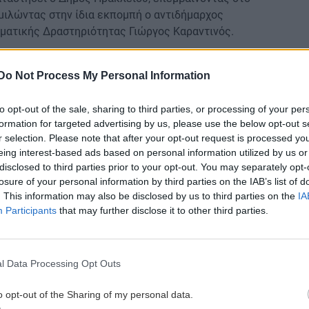
μιλώντας στην ίδια εκπομπή ο αντιδήμαρχος
ματικής Δραστηριότητας Γιώργος Καραντινός.
τικών υπηρεσιών και την ίδια την δημότισσα, τόνισε
ια λυθεί το θέμα που δημιουργεί προβλήματα γενικά
Do Not Process My Personal Information
to opt-out of the sale, sharing to third parties, or processing of your per
formation for targeted advertising by us, please use the below opt-out s
r selection. Please note that after your opt-out request is processed y
 Ρόδο
eing interest-based ads based on personal information utilized by us or
disclosed to third parties prior to your opt-out. You may separately opt-
gle News
και μάθετε πρώτοι όλες τις ειδήσεις για
losure of your personal information by third parties on the IAB’s list of
. This information may also be disclosed by us to third parties on the
IA
Participants
that may further disclose it to other third parties.
κοί κώδικες
Αυγενική
l Data Processing Opt Outs
 ΕΙΔΗΣΕΩΝ
o opt-out of the Sharing of my personal data.