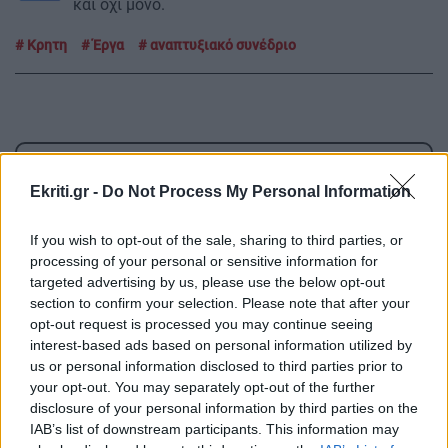
και όχι μόνο.
Κρητη
Έργα
αναπτυξιακό συνέδριο
ΡΟΗ ΕΙΔΗΣΕΩΝ
Ekriti.gr -
Do Not Process My Personal Information
GOSSIP - LIFESTYLE
02:16
If you wish to opt-out of the sale, sharing to third parties, or
Τούνη: «Έβγαλα όλο το βράδυ στο νοσοκομείο
processing of your personal or sensitive information for
targeted advertising by us, please use the below opt-out
με ορούς και αντιβιώσεις»
section to confirm your selection. Please note that after your
opt-out request is processed you may continue seeing
interest-based ads based on personal information utilized by
ΣΧΕΣΕΙΣ ΚΑΙ SEX
00:00
us or personal information disclosed to third parties prior to
Ο σύντροφός σου σε κάνει καλύτερο άνθρωπο;
your opt-out. You may separately opt-out of the further
disclosure of your personal information by third parties on the
IAB’s list of downstream participants. This information may
GOSSIP - LIFESTYLE
23:00