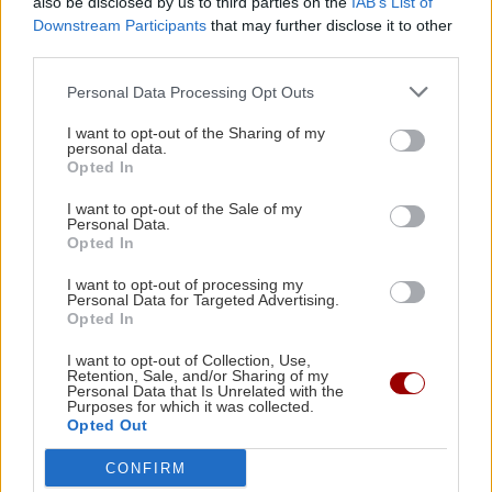
also be disclosed by us to third parties on the
IAB’s List of
Μπρούκλιν Μπέκαμ: Εβρασε μακαρόνια με
Downstream Participants
that may further disclose it to other
θαλασσινό νερό
third parties.
Personal Data Processing Opt Outs
ΑΘΛΗΤΙΚΑ
22:16
I want to opt-out of the Sharing of my
ΑΕΚ: Φιλική τεσσάρα στην Καλλιθέα πριν το
personal data.
Όλες οι ειδήσεις
Σούπερ Καπ με τον ΟΦΗ
Opted In
I want to opt-out of the Sale of my
Personal Data.
GOSSIP - LIFESTYLE
22:00
Opted In
Ριφιφί: Η σειρά του Σωτήρη Τσαφούλια
I want to opt-out of processing my
έρχεται στην ελεύθερη τηλεόραση
Personal Data for Targeted Advertising.
Opted In
ΕΛΛΑΔΑ
21:55
I want to opt-out of Collection, Use,
ΠΕΡΙΣΣΟΤΕΡΑ
Retention, Sale, and/or Sharing of my
Στα ίχνη του μύθου: Η αναπαράσταση του
Personal Data that Is Unrelated with the
Purposes for which it was collected.
"Δράκου" και του θερισμού στην Κοζάνη
Opted Out
(βίντεο)
CONFIRM
GOSSIP - LIFESTYLE