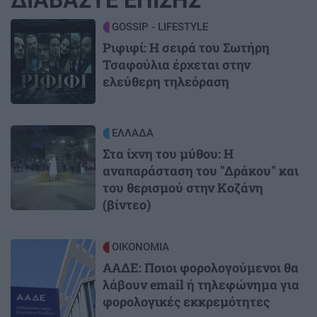
Image
GOSSIP - LIFESTYLE
Ριφιφί: Η σειρά του Σωτήρη
Τσαφούλια έρχεται στην
ελεύθερη τηλεόραση
Image
ΕΛΛΑΔΑ
Στα ίχνη του μύθου: Η
αναπαράσταση του "Δράκου" και
του θερισμού στην Κοζάνη
(βίντεο)
Image
ΟΙΚΟΝΟΜΙΑ
ΑΑΔΕ: Ποιοι φορολογούμενοι θα
λάβουν email ή τηλεφώνημα για
φορολογικές εκκρεμότητες