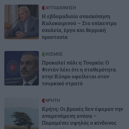
Image
ΑΥΤΟΔΙΟΙΚΗΣΗ
Η εβδομαδιαία ανασκόπηση
Καλοκαιρινού – Στο επίκεντρο
σχολεία, έργα και θερμική
προστασία
Image
ΚΟΣΜΟΣ
Προκαλεί πάλι η Τουρκία: Ο
Φιντάν λέει ότι η σταθερότητα
στην Κύπρο οφείλεται στον
τουρκικό στρατό
Image
ΚΡΗΤΗ
Κρήτη: Οι βροχές δεν έφεραν την
αναμενόμενη ανάσα –
Παραμένει υψηλός ο κίνδυνος