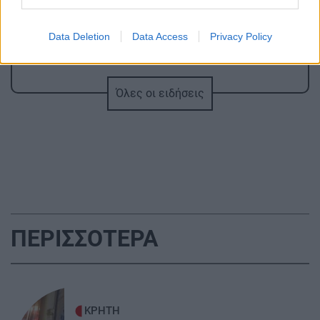
ΚΡΗΤΗ
11:23
Οδοιπορικό στα μοναστήρια του Ρεθύμνου -
Data Deletion
Data Access
Privacy Policy
Πού χτυπά η καρδιά του Δεκαπενταύγουστου
Όλες οι ειδήσεις
ΑΘΛΗΤΙΚΑ
11:21
Παγκόσμιο στίβου Κ20: Η Ρούσσου κατέκτησε
το ασημένιο μετάλλιο στα 800 μέτρα
ΠΟΛΙΤΙΚΗ
11:12
ΠΑΣΟΚ: "Δεν θα παραδώσουμε την πολιτική
μας αυτονομία"
ΠΕΡΙΣΣΟΤΕΡΑ
GOSSIP - LIFESTYLE
11:00
Αργυρός - Νίκα: Οι καλοκαιρινές στιγμές με τα
δύο παιδιά τους πάνω στο γιοτ
ΚΡΗΤΗ