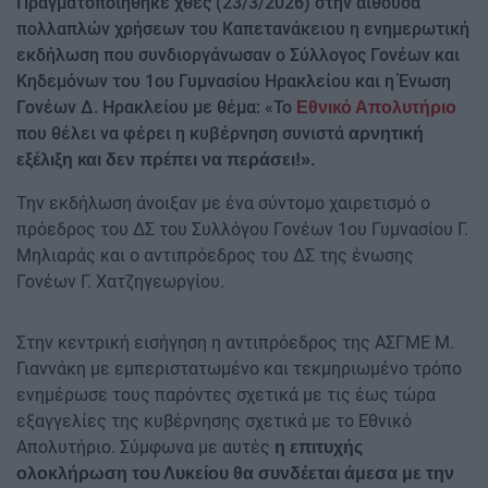
Πραγματοποιήθηκε χθες (23/3/2026) στην αίθουσα
πολλαπλών χρήσεων του Καπετανάκειου η ενημερωτική
εκδήλωση που συνδιοργάνωσαν ο Σύλλογος Γονέων και
Κηδεμόνων του 1ου Γυμνασίου Ηρακλείου και η Ένωση
Γονέων Δ. Ηρακλείου με θέμα: «Το
Εθνικό Απολυτήριο
που θέλει να φέρει η κυβέρνηση συνιστά
αρνητική
εξέλιξη και δεν πρέπει να περάσει!».
Την εκδήλωση άνοιξαν με ένα σύντομο χαιρετισμό ο
πρόεδρος του ΔΣ του Συλλόγου Γονέων 1ου Γυμνασίου Γ.
Μηλιαράς και ο αντιπρόεδρος του ΔΣ της ένωσης
Γονέων Γ. Χατζηγεωργίου.
Στην κεντρική εισήγηση η αντιπρόεδρος της ΑΣΓΜΕ Μ.
Γιαννάκη με εμπεριστατωμένο και τεκμηριωμένο τρόπο
ενημέρωσε τους παρόντες σχετικά με τις έως τώρα
εξαγγελίες της κυβέρνησης σχετικά με το Εθνικό
Απολυτήριο. Σύμφωνα με αυτές
η επιτυχής
ολοκλήρωση του Λυκείου θα συνδέεται άμεσα με την