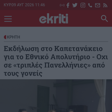
Skip
ΚΥΡ.09 ΑΥΓ 2026 11:46
to
main
content
ΚΡΗΤΗ
Εκδήλωση στο Καπετανάκειο
για το Εθνικό Απολυτήριο - Οχι
σε «τριπλές Πανελλήνιες» από
τους γονείς