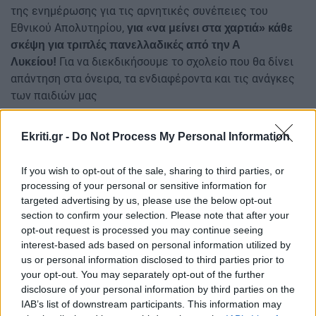
της ενημέρωσης για τις αρνητικές συνέπειες του
Εθνικού Απολυτηρίου,
για «να μείνει στα χαρτιά» κάθε
σκέψη για τριπλές πανελλαδικές από την Α
Για να διεκδικήσουμε το σχολείο που θα δίνει
Λυκείου!
απάντηση στα όνειρα, τα ενδιαφέροντα και τις ανάγκες
των παιδιών μας
ΔΙΑΒΑΣΤΕ ΕΠΙΣΗΣ:
Ekriti.gr -
Do Not Process My Personal Information
Παραπλανητικά SMS για το Fuel Pass 2026: Τι πρέπει
να γνωρίζουν οι πολίτες σχετικά με μηνύματα τύπου
If you wish to opt-out of the sale, sharing to third parties, or
processing of your personal or sensitive information for
phising
targeted advertising by us, please use the below opt-out
Ηράκλειο: "Θηλιά" για τους οδηγούς τα καύσιμα -
section to confirm your selection. Please note that after your
opt-out request is processed you may continue seeing
Πάνω από 2,10 η αμόλυβδη, παραπάνω το πετρέλαιο
interest-based ads based on personal information utilized by
κίνησης
us or personal information disclosed to third parties prior to
your opt-out. You may separately opt-out of the further
Ακολουθήστε το ekriti.gr στο
Google News
και
disclosure of your personal information by third parties on the
μάθετε πρώτοι όλες τις ειδήσεις για την Κρήτη
IAB’s list of downstream participants. This information may
και όχι μόνο.