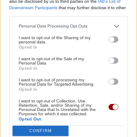
also be disclosed by us to third parties on the
IAB’s List of
Downstream Participants
that may further disclose it to other
εθνικό απολυτήριο
Αντιδράσεις
third parties.
Personal Data Processing Opt Outs
I want to opt-out of the Sharing of my
personal data.
ΡΟΗ ΕΙΔΗΣΕΩΝ
Opted In
I want to opt-out of the Sale of my
Personal Data.
ΚΡΗΤΗ
11:34
Opted In
Κρήτη: Απανωτά περιστατικά μέθης – Στο
I want to opt-out of processing my
ΕΚΑΒ ο «λογαριασμός» της νυχτερινής
Personal Data for Targeted Advertising.
Opted In
διασκέδασης
I want to opt-out of Collection, Use,
Retention, Sale, and/or Sharing of my
Personal Data that Is Unrelated with the
ΑΘΛΗΤΙΚΑ
11:28
Purposes for which it was collected.
«Γκέλα» για τη Σπόρτινγκ παρά το γκολ του
Opted Out
Φώτη Ιωαννίδη (βίντεο)
CONFIRM