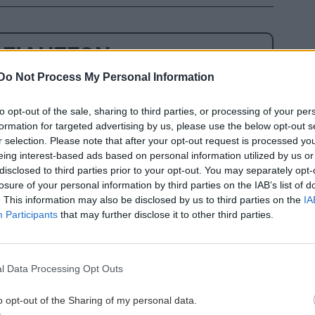
 ΕΙΔΗΣΕΩΝ
Do Not Process My Personal Information
3:26
ΕΛΛΑΔΑ
12:26
α
Νέα ταυτότητα: Ποιούς φορείς πρέπει
to opt-out of the sale, sharing to third parties, or processing of your per
 με
να ενημερώσετε μετά την εκδόσή της
formation for targeted advertising by us, please use the below opt-out s
r selection. Please note that after your opt-out request is processed y
eing interest-based ads based on personal information utilized by us or
ΚΟΙΝΩΝΙΑ
12:20
disclosed to third parties prior to your opt-out. You may separately opt-
3:18
«Νταντάδες της Γειτονιάς»: Όλες οι
losure of your personal information by third parties on the IAB’s list of
. This information may also be disclosed by us to third parties on the
IA
 de
λεπτομέρειες για το πρόγραμμα
Participants
that may further disclose it to other third parties.
ΠΕΡΙΕΡΓΑ - ΠΑΡΑΞΕΝΑ
12:14
Ξεχάστε το πλύσιμο: Η μπλούζα που
l Data Processing Opt Outs
3:11
δεν μυρίζει για ένα μήνα – Δυο
μυστικά συστατικά
o opt-out of the Sharing of my personal data.