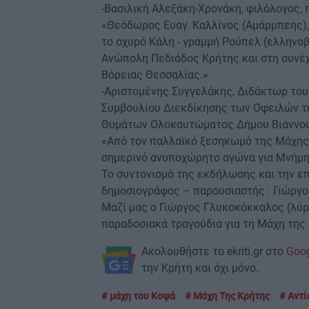
-Βασιλική Αλεξάκη-Χρονάκη, φιλόλογος, 
«Θεόδωρος Ευαγ. Καλλίνος (Αμάρμπεης),
το οχυρό Κάλη - γραμμή Ρούπελ (ελληνο
Ανώπολη Πεδιάδος Κρήτης και στη συνέχ
Βόρειας Θεσσαλίας.»
-Αριστομένης Συγγελάκης, Διδάκτωρ του
Συμβουλίου Διεκδίκησης των Οφειλών τη
Θυμάτων Ολοκαυτώματος Δήμου Βιάννου
«Από τον παλλαϊκό ξεσηκωμό της Μάχης 
σημερινό ανυποχώρητο αγώνα για Μνήμη,
Το συντονισμό της εκδήλωσης και την επ
δημοσιογράφος – παρουσιαστής : Γιώργ
Μαζί μας ο Γιώργος Γλυκοκόκκαλος (λύρα
παραδοσιακά τραγούδια για τη Μάχη της 
Ακολουθήστε το ekriti.gr στο
Goo
την Κρήτη και όχι μόνο.
μάχη του Κοψά
Μάχη Της Κρήτης
Αντί