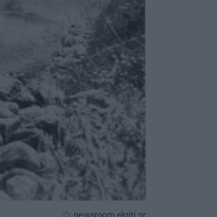
newsroom ekriti.gr