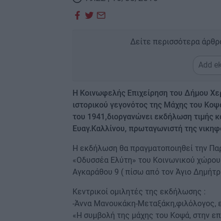
Δείτε περισσότερα άρθρ
Add ek
Η Κοινωφελής Επιχείρηση του Δήμου Χε
ιστορικού γεγονότος της Μάχης του Κοψά
του 1941,διοργανώνει εκδήλωση τιμής 
Ευαγ.Καλλίνου, πρωταγωνιστή της νικη
Η εκδήλωση θα πραγματοποιηθεί την Παρ
«Οδυσσέα Ελύτη» του Κοινωνικού χώρου
Αγκαράθου 9 ( πίσω από τον Άγιο Δημήτρ
Κεντρικοί ομιλητές της εκδήλωσης :
-Άννα Μανουκάκη-Μεταξάκη,φιλόλογος, ε
«Η συμβολή της μάχης του Κοψά, στην ε