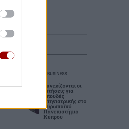
BUSINESS
ία
Συνεχίζονται οι
τον
αιτήσεις για
σπουδές
Κτηνιατρικής στο
Ευρωπαϊκό
Πανεπιστήμιο
Κύπρου