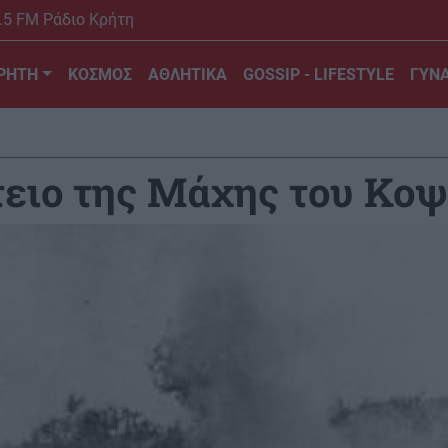
.5 FM Ράδιο Κρήτη
ΡΗΤΗ
ΚΟΣΜΟΣ
ΑΘΛΗΤΙΚΑ
GOSSIP - LIFESTYLE
ΓΥΝΑ
τειο της Μάχης του Κο