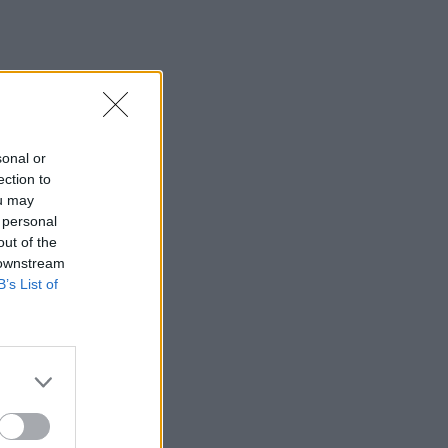
sonal or
ection to
ou may
 personal
out of the
 downstream
B’s List of