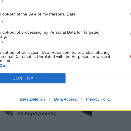
In
ΕΛΛΑΔΑ
12:07
ες οι ειδήσεις
o opt-out of the Sale of my Personal Data.
3:05
Δικαστικό "μπλόκο" στην αυθαιρεσία
In
ές
των Δήμων: Αποζημίωση - μαμούθ σε
to opt-out of processing my Personal Data for Targeted
εκπαιδευτικό για ηθική βλάβη
ing.
In
GOSSIP - LIFESTYLE
12:00
o opt-out of Collection, Use, Retention, Sale, and/or Sharing
ersonal Data that Is Unrelated with the Purposes for which it
3:00
Η Κέιτι Πέρι στην Μύκονο
lected.
Out
ς
ΟΙΚΟΝΟΜΙΑ
ΚΡΗΤΗ
ΕΛΛΑΔΑ
11:54
CONFIRM
Μύκονος: Συνελήφθη αστυνομικός για
Άνοιξε η
ΒΟΑΚ: Αυτοψ
πλατφόρμα για
στα έργα από 
2:58
επικίνδυνη οδήγηση και απείθεια
ενισχύσεις de
Υπουργό
Data Deletion
Data Access
Privacy Policy
minimis ύψους
Υποδομών
ά
24,6 εκατ. ευρώ
ΚΟΙΝΩΝΙΑ
11:45
σε παραγωγούς
Λάρισα: Η Μητρόπολη "φόρεσε"
κράνος στην ομάδα ΔΙ.ΑΣ.!