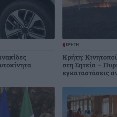
ΕΛΛΑΔΑ
18:42
0:22
Σέρρες: «Τα έχασα όλα σε μια στιγμή»
δος
– Ραγίζει καρδιές ο σύζυγος και
των
πατέρας των θυμάτων του τροχαίου
(Βίντεο)
ΚΡΗΤΗ
0:00
ΚΟΣΜΟΣ
18:33
ινακίδες
Κρήτη: Κινητοπο
Θέουτα: Αγώνας δρόμου η ταυτοποίηση
αυτοκίνητα
στη Σητεία – Πυρ
των μεταναστών - Σχέδια για ταφή
α
εγκαταστάσεις α
των νεκρών και μεταφορά των
ανηλίκων
Image