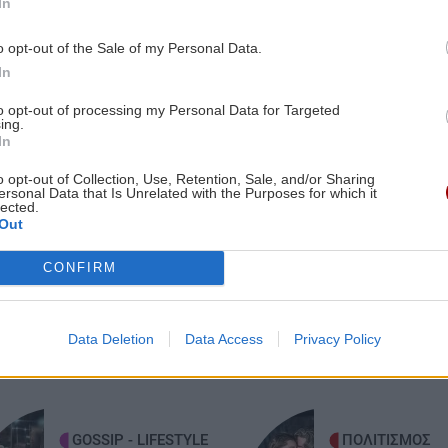
In
1:00
Ηράκλειο: Συνεχίζονται οι
ν
ασφαλτοστρώσεις σε Ικάρου και
o opt-out of the Sale of my Personal Data.
Νάθενα – Σε εξέλιξη τα έργα στα
In
Καμίνια
to opt-out of processing my Personal Data for Targeted
ing.
0:55
In
ΟΙΚΟΝΟΜΙΑ
19:43
o opt-out of Collection, Use, Retention, Sale, and/or Sharing
με
ΟΟΣΑ: Πρωταθλήτρια στην απώλεια
ersonal Data that Is Unrelated with the Purposes for which it
lected.
εισοδήματος η Ελλάδα
Out
ες οι ειδήσεις
CONFIRM
0:48
ΚΡΗΤΗ
19:30
Ανακοινώθηκαν οι τιμές των
0
σταφυλιών από την Ένωση Ηρακλείου
Data Deletion
Data Access
Privacy Policy
ης
– Πρεμιέρα στις 21 Αυγούστου
0:44
ΚΟΣΜΟΣ
19:19
Ινδία: Φονικές πλημμύρες και μεγάλες
GOSSIP - LIFESTYLE
ΠΟΛΙΤΙΣΜΟΣ