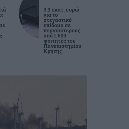
τιά
3,3 εκατ. ευρώ
ο:
για το
στεγαστικό
σε
επίδομα σε
περισσότερους
ς
από 1.600
φοιτητές του
Πανεπιστημίου
Κρήτης