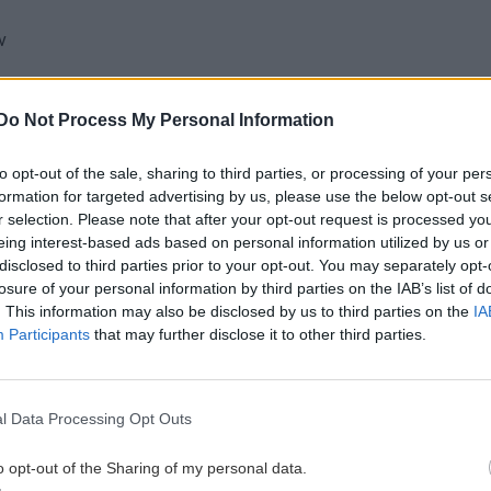
ν
gle News
και μάθετε πρώτοι όλες τις ειδήσεις για
Do Not Process My Personal Information
to opt-out of the sale, sharing to third parties, or processing of your per
ριας
formation for targeted advertising by us, please use the below opt-out s
r selection. Please note that after your opt-out request is processed y
eing interest-based ads based on personal information utilized by us or
disclosed to third parties prior to your opt-out. You may separately opt-
 ΕΙΔΗΣΕΩΝ
losure of your personal information by third parties on the IAB’s list of
. This information may also be disclosed by us to third parties on the
IA
Participants
that may further disclose it to other third parties.
1:14
ΚΡΗΤΗ
19:55
Ηράκλειο: Σοβαρή καταγγελία -
 τα
Τουρίστας φέρεται να ζήτησε «τιμή»
 και
για ανήλικη
l Data Processing Opt Outs
o opt-out of the Sharing of my personal data.
ΚΡΗΤΗ
19:50