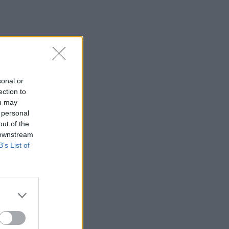
sonal or
ection to
ou may
 personal
out of the
 downstream
B’s List of