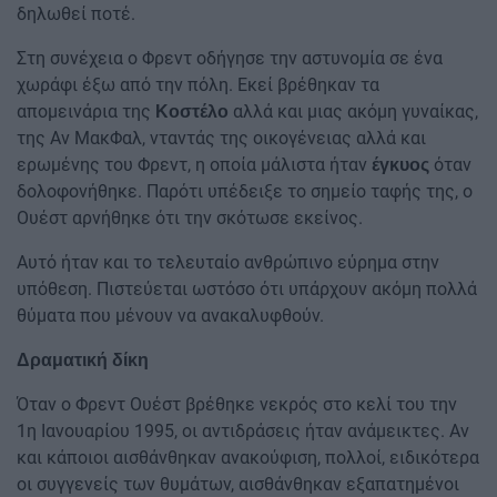
δηλωθεί ποτέ.
Στη συνέχεια ο Φρεντ οδήγησε την αστυνομία σε ένα
χωράφι έξω από την πόλη. Εκεί βρέθηκαν τα
απομεινάρια της
αλλά και μιας ακόμη γυναίκας,
Κοστέλο
της Αν ΜακΦαλ, νταντάς της οικογένειας αλλά και
ερωμένης του Φρεντ, η οποία μάλιστα ήταν
όταν
έγκυος
δολοφονήθηκε. Παρότι υπέδειξε το σημείο ταφής της, ο
Ουέστ αρνήθηκε ότι την σκότωσε εκείνος.
Αυτό ήταν και το τελευταίο ανθρώπινο εύρημα στην
υπόθεση. Πιστεύεται ωστόσο ότι υπάρχουν ακόμη πολλά
θύματα που μένουν να ανακαλυφθούν.
Δραματική δίκη
Όταν ο Φρεντ Ουέστ βρέθηκε νεκρός στο κελί του την
1η Ιανουαρίου 1995, οι αντιδράσεις ήταν ανάμεικτες. Αν
και κάποιοι αισθάνθηκαν ανακούφιση, πολλοί, ειδικότερα
οι συγγενείς των θυμάτων, αισθάνθηκαν εξαπατημένοι