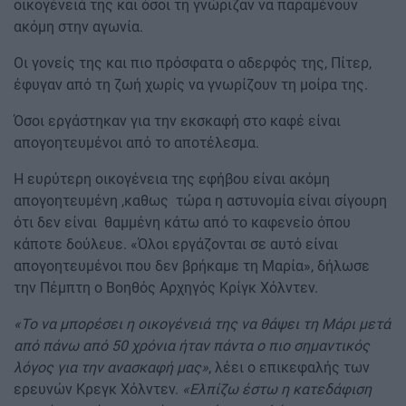
οικογένειά της και όσοι τη γνώριζαν να παραμένουν
ακόμη στην αγωνία.
Οι γονείς της και πιο πρόσφατα ο αδερφός της, Πίτερ,
έφυγαν από τη ζωή χωρίς να γνωρίζουν τη μοίρα της.
Όσοι εργάστηκαν για την εκσκαφή στο καφέ είναι
απογοητευμένοι από το αποτέλεσμα.
Η ευρύτερη οικογένεια της εφήβου είναι ακόμη
απογοητευμένη ,καθως τώρα η αστυνομία είναι σίγουρη
ότι δεν είναι θαμμένη κάτω από το καφενείο όπου
κάποτε δούλευε. «Όλοι εργάζονται σε αυτό είναι
απογοητευμένοι που δεν βρήκαμε τη Μαρία», δήλωσε
την Πέμπτη ο Βοηθός Αρχηγός Κρίγκ Χόλντεν.
«Το να μπορέσει η οικογένειά της να θάψει τη Μάρι μετά
από πάνω από 50 χρόνια ήταν πάντα ο πιο σημαντικός
λόγος για την ανασκαφή μας»
, λέει ο επικεφαλής των
ερευνών Κρεγκ Χόλντεν.
«Ελπίζω έστω η κατεδάφιση