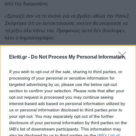
από την δικαιοσύνη.
«
Έμοιαζε σαν να το έκανε για να βγάλει αθώα την Ρόουζ.
Σκέφτηκε ότι αν αυτοκτονούσε, εκείνη θα μπορούσε να
τα ρίξει όλα πάνω του. Προφανώς αυτό δεν δούλεψε»
,
λέει ο δημοσιογράφος.
Δέκα μήνες αργότερα, η Ρόζμαρι βρισκόταν αντιμέτωπη
Ekriti.gr -
Do Not Process My Personal Information
με τη δικαιοσύνη για δέκα δολοφονίες. Η δίκη
χαρακτηρίστηκε «ιδιαίτερα δραματική». Η γυναίκα
άκουσε την καταδίκη της ανέκφραστη. Το 1996
If you wish to opt-out of the sale, sharing to third parties, or
processing of your personal or sensitive information for
απορρίφθηκε μια έφεσή της και την επόμενη χρονιά η
targeted advertising by us, please use the below opt-out
καταδίκη της μετατράπηκε «δια βίου» φυλάκιση.
section to confirm your selection. Please note that after your
opt-out request is processed you may continue seeing
interest-based ads based on personal information utilized by
us or personal information disclosed to third parties prior to
your opt-out. You may separately opt-out of the further
disclosure of your personal information by third parties on the
IAB’s list of downstream participants. This information may
also be disclosed by us to third parties on the
IAB’s List of