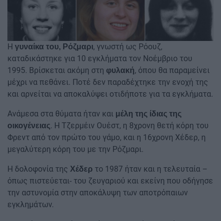
Η
, γνωστή ως Ρόουζ,
γυναίκα του, Ρόζμαρι
καταδικάστηκε για 10 εγκλήματα τον Νοέμβριο του
1995. Βρίσκεται ακόμη στη
, όπου θα παραμείνει
φυλακή
μέχρι να πεθάνει. Ποτέ δεν παραδέχτηκε την ενοχή της
και αρνείται να αποκαλύψει οτιδήποτε για τα εγκλήματα.
Ανάμεσα στα θύματα ήταν και
μέλη της ίδιας της
. Η Τζερμέιν Ουέστ, η 8χρονη θετή κόρη του
οικογένειας
Φρεντ από τον πρώτο του γάμο, και η 16χρονη Χέδερ, η
μεγαλύτερη κόρη του με την Ρόζμαρι.
Η δολοφονία της
το 1987 ήταν και η τελευταία –
Χέδερ
όπως πιστεύεται- του ζευγαριού και εκείνη που οδήγησε
την αστυνομία στην αποκάλυψη των αποτρόπαιων
εγκλημάτων.