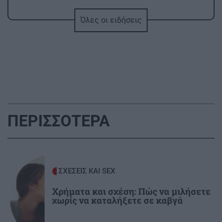
Όλες οι ειδήσεις
ΑΘΛΗΤΙΚΑ
22:25
ΠΟΑ: Ανακοίνωσε την απόκτηση τριών Ιταλών
ποδοσφαιριστών
ΑΘΛΗΤΙΚΑ
22:25
UEFA: «Το μποϊκοτάζ στις διοργανώσεις της
FIFA παραμένει σε ισχύ»
ΠΕΡΙΣΣΟΤΕΡΑ
ΑΘΛΗΤΙΚΑ
22:19
Europa League: Η ΤΣΣΚΑ Σόφιας διέλυσε 3-0
την Μακάμπι Τελ Αβίβ και ετοιμάζεται για
ΣΧΕΣΕΙΣ ΚΑΙ SEX
ΟΦΗ (βίντεο)
Χρήματα και σχέση: Πώς να μιλήσετε
χωρίς να καταλήξετε σε καβγά
ΠΕΡΙΕΡΓΑ - ΠΑΡΑΞΕΝΑ
22:14
Βέλγιο: Ζει σε πλωτό σπίτι 23 μέτρων εδώ και