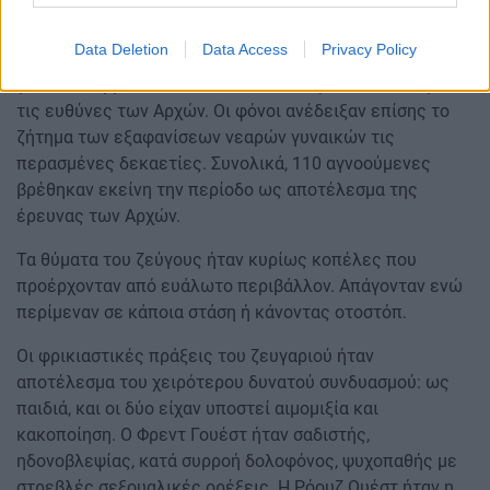
Αναπάντητα ερωτήματα
Data Deletion
Data Access
Privacy Policy
Παρά τη δίκη, τα ερωτηματικά παρέμειναν πολλά, τόσο
για το πού βρίσκονται τα υπόλοιπα θύματα όσο και για
τις ευθύνες των Αρχών. Οι φόνοι ανέδειξαν επίσης το
ζήτημα των εξαφανίσεων νεαρών γυναικών τις
περασμένες δεκαετίες. Συνολικά, 110 αγνοούμενες
βρέθηκαν εκείνη την περίοδο ως αποτέλεσμα της
έρευνας των Αρχών.
Τα θύματα του ζεύγους ήταν κυρίως κοπέλες που
προέρχονταν από ευάλωτο περιβάλλον. Απάγονταν ενώ
περίμεναν σε κάποια στάση ή κάνοντας οτοστόπ.
Οι φρικιαστικές πράξεις του ζευγαριού ήταν
αποτέλεσμα του χειρότερου δυνατού συνδυασμού: ως
παιδιά, και οι δύο είχαν υποστεί αιμομιξία και
κακοποίηση. Ο Φρεντ Γουέστ ήταν σαδιστής,
ηδονοβλεψίας, κατά συρροή δολοφόνος, ψυχοπαθής με
στρεβλές σεξουαλικές ορέξεις. Η Ρόουζ Ουέστ ήταν η