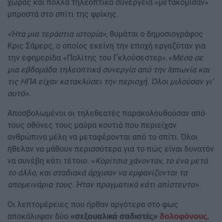
χώρας και πολλά τηλεοπτικά συνεργεία «μετακόμισαν»
μπροστά στο σπίτι της φρίκης.
«Ήτα μια τεράστια ιστορία»
, θυμάται ο δημοσιογράφος
Κρις Σάμερς, ο οποίος εκείνη την εποχή εργαζόταν για
την εφημερίδα «Πολίτης του Γκλούσεστερ».
«Μέσα σε
μια εβδομάδα τηλεοπτικά συνεργία από την Ιαπωνία και
τις ΗΠΑ είχαν κατακλύσει την περιοχή. Όλοι μιλούσαν γι’
αυτό».
Αποσβολωμένοι οι τηλεθεατές παρακολουθούσαν από
τους οθόνες τους μαύρα κουτιά που περιείχαν
ανθρώπινα μέλη να μεταφέρονται από το σπίτι. Όλοι
ήθελαν να μάθουν περισσότερα για το πώς είναι δυνατόν
να συνέβη κάτι τέτοιο. «
Κορίτσια χάνονταν, το ένα μετά
το άλλο, και σταδιακά άρχισαν να εμφανίζονται τα
απομεινάρια τους. Ήταν πραγματικά κάτι απίστευτο».
Οι λεπτομέρειες που ήρθαν αργότερα στο φως
αποκάλυψαν δύο
«σεξουαλικά σαδιστές»
δολοφόνους
.