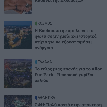
Κλούνεϊ της Ελλάδας…»
Image
ΚΟΣΜΟΣ
Η Βουδαπέστη χαμηλώνει τα
φώτα σε μνημεία και ιστορικά
κτίρια για να εξοικονομήσει
ενέργεια
Image
ΕΛΛΑΔΑ
Το τέλος μιας εποχής για το Allou!
Fun Park - Η περιοχή γυρίζει
σελίδα
Image
ΑΘΛΗΤΙΚΑ
ΟΦΗ: Πολύ κοντά στην απόκτηση