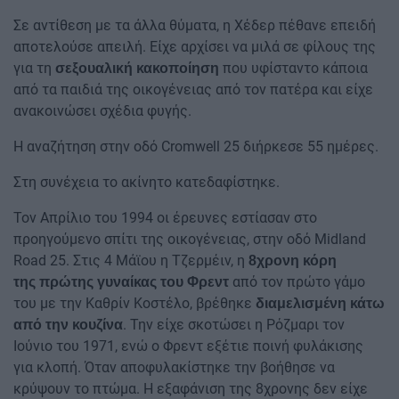
Σε αντίθεση με τα άλλα θύματα, η Χέδερ πέθανε επειδή
αποτελούσε απειλή. Είχε αρχίσει να μιλά σε φίλους της
για τη
που υφίσταντο κάποια
σεξουαλική κακοποίηση
από τα παιδιά της οικογένειας από τον πατέρα και είχε
ανακοινώσει σχέδια φυγής.
Η αναζήτηση στην οδό Cromwell 25 διήρκεσε 55 ημέρες.
Στη συνέχεια το ακίνητο κατεδαφίστηκε.
Τον Απρίλιο του 1994 οι έρευνες εστίασαν στο
προηγούμενο σπίτι της οικογένειας, στην οδό Midland
Road 25. Στις 4 Μάϊου η Τζερμέιν, η
8χρονη κόρη
από τον πρώτο γάμο
της πρώτης γυναίκας του Φρεντ
του με την Καθρίν Κοστέλο, βρέθηκε
διαμελισμένη κάτω
. Την είχε σκοτώσει η Ρόζμαρι τον
από την κουζίνα
Ιούνιο του 1971, ενώ ο Φρεντ εξέτιε ποινή φυλάκισης
για κλοπή. Όταν αποφυλακίστηκε την βοήθησε να
κρύψουν το πτώμα. Η εξαφάνιση της 8χρονης δεν είχε