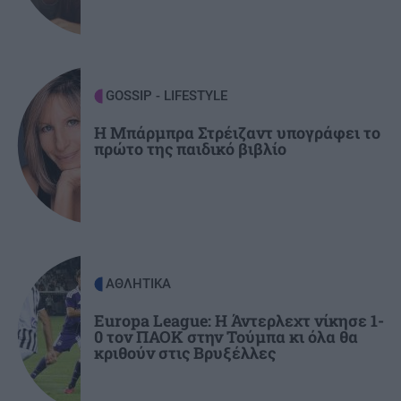
χρόνια
GOSSIP - LIFESTYLE
22:00
Γιώργος Λιάγκας: «Ο Τζορτζ Κλούνεϊ της
GOSSIP - LIFESTYLE
Ελλάδας…»
Η Μπάρμπρα Στρέιζαντ υπογράφει το
πρώτο της παιδικό βιβλίο
ΚΟΣΜΟΣ
21:52
Η Βουδαπέστη χαμηλώνει τα φώτα σε μνημεία
και ιστορικά κτίρια για να εξοικονομήσει
ενέργεια
ΑΘΛΗΤΙΚΑ
ΕΛΛΑΔΑ
21:43
Το τέλος μιας εποχής για το Allou! Fun Park - Η
Europa League: Η Άντερλεχτ νίκησε 1-
0 τον ΠΑΟΚ στην Τούμπα κι όλα θα
περιοχή γυρίζει σελίδα
κριθούν στις Βρυξέλλες