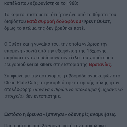
κοπέλα που εξαφανίστηκε το 1968;
Το κορίτσι πιστεύεται ότι ήταν ένα από τα θύματα του
διαβόητο
υ
κατά συρροή δολοφόνου
Φρεντ Ουέστ,
όμως το πτώμα της δεν βρέθηκε ποτέ.
Ο Ουέστ και η γυναίκα του, την οποία γνώρισε την
επόμενη χρονιά από την εξαφάνιση της 15χρονης,
επρόκειτο να «κερδίσουν» τον τίτλο του χειρότερου
ζευγαριο
στην Ιστορία της
.
ύ serial killers
Βρετανίας
Σύμφωνα με την αστυνομία, η εβδομάδα ανασκαφών στο
Clean Plate Café, στην καρδιά της ιστορικής πόλης ήταν
ατελέσφορη:
«κανένα ανθρώπινο υπόλειμμα ή σημαντικό
στοιχείο» δ
εν εντοπίστηκε.
Ωστόσο η έρευνα «ξύπνησε» οδυνηρές αναμνήσεις.
Περισσότερα από 25 χρόνια μετά την αποκάλυψη