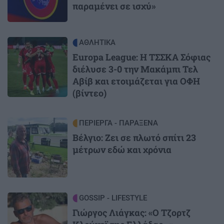
παραμένει σε ισχύ»
Image
ΑΘΛΗΤΙΚΑ
Europa League: Η ΤΣΣΚΑ Σόφιας
διέλυσε 3-0 την Μακάμπι Τελ
Αβίβ και ετοιμάζεται για ΟΦΗ
(βίντεο)
Image
ΠΕΡΙΕΡΓΑ - ΠΑΡΑΞΕΝΑ
Βέλγιο: Ζει σε πλωτό σπίτι 23
μέτρων εδώ και χρόνια
Image
GOSSIP - LIFESTYLE
Γιώργος Λιάγκας: «Ο Τζορτζ