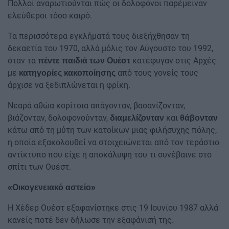
Πολλοί αναρωτιούνται πώς οι δολοφόνοι παρέμειναν
ελεύθεροι τόσο καιρό.
Τα περισσότερα εγκλήματά τους διεξήχθησαν τη
δεκαετία του 1970, αλλά μόλις τον Αύγουστο του 1992,
όταν τα
κατέφυγαν στις Αρχές
πέντε παιδιά των Ουέστ
με
από τους γονείς τους
κατηγορίες κακοποίησης
άρχισε να ξεδιπλώνεται η φρίκη.
Νεαρά αθώα κορίτσια απάγονταν, βασανίζονταν,
βιάζονταν, δολοφονούνταν,
και
διαμελίζονταν
θάβονταν
κάτω από τη μύτη των κατοίκων μιας φιλήσυχης πόλης,
η οποία εξακολουθεί να στοιχειώνεται από τον τεράστιο
αντίκτυπο που είχε η αποκάλυψη του τι συνέβαινε στο
σπίτι των Ουέστ.
«Οικογενειακό αστείο»
Η Χέδερ Ουέστ εξαφανίστηκε στις 19 Ιουνίου 1987 αλλά
κανείς ποτέ δεν δήλωσε την εξαφάνισή της.