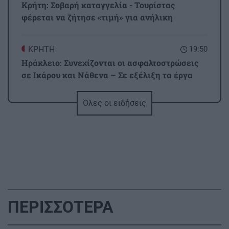
Κρήτη: Σοβαρή καταγγελία - Τουρίστας
φέρεται να ζήτησε «τιμή» για ανήλικη
ΚΡΗΤΗ
19:50
Ηράκλειο: Συνεχίζονται οι ασφαλτοστρώσεις
σε Ικάρου και Νάθενα – Σε εξέλιξη τα έργα
στα Καμίνια
Όλες οι ειδήσεις
ΟΙΚΟΝΟΜΙΑ
19:43
ΟΟΣΑ: Πρωταθλήτρια στην απώλεια
εισοδήματος η Ελλάδα
ΚΡΗΤΗ
19:30
Ανακοινώθηκαν οι τιμές των σταφυλιών από
ΠΕΡΙΣΣΟΤΕΡΑ
την Ένωση Ηρακλείου – Πρεμιέρα στις 21
Αυγούστου