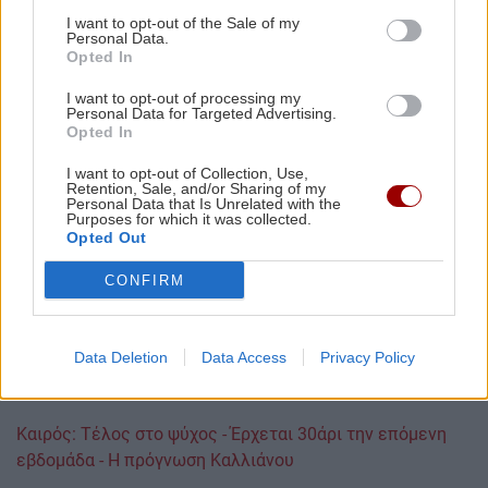
I want to opt-out of the Sale of my
Το ιρανικό σύστημα δικαιοσύνης ανακοίνωσε μόλις χθες
Personal Data.
Opted In
τον απαγχονισμό άλλων δυο ανδρών, που κρίθηκαν
ένοχοι για κατασκοπεία επ’ ωφελεία του Ισραήλ.
I want to opt-out of processing my
Personal Data for Targeted Advertising.
«Ο κόσμος προσπαθεί ν’ αντέξει, αλλά βλέπουμε πως
Opted In
οδεύει να καταρρεύσει», είπε ο Αμίρ στο Γαλλικό
I want to opt-out of Collection, Use,
Πρακτορείο, προσθέτοντας πως παθαίνει «κρίσεις
Retention, Sale, and/or Sharing of my
Personal Data that Is Unrelated with the
πανικού έξι φορές την ημέρα».
Purposes for which it was collected.
Opted Out
ΔΙΑΒΑΣΤΕ ΕΠΙΣΗΣ:
CONFIRM
Πετρέλαιο: Άνοδος της τιμής του για δεύτερη εβδομάδα
– Ανησυχία για νέο «κύμα» αυξήσεων
Data Deletion
Data Access
Privacy Policy
Κρήτη: Αφίξεις δίχως τέλος - 117 λαθρομετανάστες σε
24 ώρες σε Ρέθυμνο και Ιεράπετρα
Καιρός: Τέλος στο ψύχος - Έρχεται 30άρι την επόμενη
εβδομάδα - Η πρόγνωση Καλλιάνου