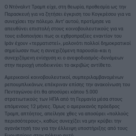
Ο Ντόναλντ Τραμπ είχε, στη θεωρία, προθεσμία ως την
Παρασκευή για να ζητήσει έγκριση του Κογκρέσου για να
συνεχίσει την πόλεμο. Αντ’ αυτού, προτίμησε να
απευθύνει επιστολή στους κοινοβουλευτικούς για να
τους ειδοποιήσει πως οι εχθροπραξίες εναντίον του
Ιράν έχουν «τερματιστεί», μολονότι πολλοί δημοκρατικοί
σημείωσαν πως η συνεχιζόμενη παρουσία--και η
συνεχιζόμενη ενίσχυση κι ο ανεφοδιασμός--δυνάμεων
στην περιοχή υποδεικνύει το ακριβώς αντίθετο.
Αμερικανοί κοινοβουλευτικοί, συμπεριλαμβανομένων
ρεπουμπλικάνων, επέκριναν επίσης την ανακοίνωση του
Πενταγώνου ότι θα αποσύρει κάπου 5.000
στρατιωτικούς των ΗΠΑ από τη Γερμανία μέσα στους
επόμενους 12 μήνες. Όμως ο αμερικανός πρόεδρος
Τραμπ, απτόητος, απείλησε χθες να αποσύρει «πολλούς
περισσότερους», καθώς συνεχίζει να μην κρύβει την
αγανάκτησή του για την έλλειψη υποστήριξης από τους
Ευρωπαίους στον πόλεμο αυτό.