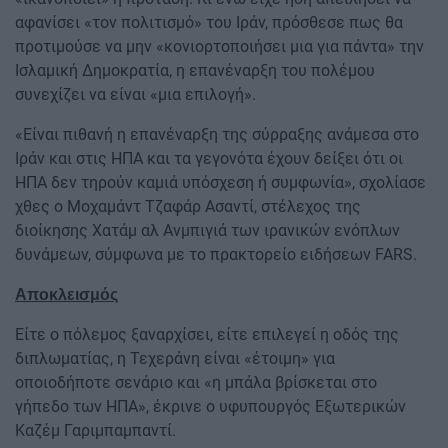
αφανίσει «τον πολιτισμό» του Ιράν, πρόσθεσε πως θα
προτιμούσε να μην «κονιορτοποιήσει μια για πάντα» την
Ισλαμική Δημοκρατία, η επανέναρξη του πολέμου
συνεχίζει να είναι «μια επιλογή».
«Είναι πιθανή η επανέναρξη της σύρραξης ανάμεσα στο
Ιράν και στις ΗΠΑ και τα γεγονότα έχουν δείξει ότι οι
ΗΠΑ δεν τηρούν καμιά υπόσχεση ή συμφωνία», σχολίασε
χθες ο Μοχαμάντ Τζαφάρ Ασαντί, στέλεχος της
διοίκησης Χατάμ αλ Ανμπιγιά των ιρανικών ενόπλων
δυνάμεων, σύμφωνα με το πρακτορείο ειδήσεων FARS.
Αποκλεισμός
Είτε ο πόλεμος ξαναρχίσει, είτε επιλεγεί η οδός της
διπλωματίας, η Τεχεράνη είναι «έτοιμη» για
οποιοδήποτε σενάριο και «η μπάλα βρίσκεται στο
γήπεδο των ΗΠΑ», έκρινε ο υφυπουργός Εξωτερικών
Καζέμ Γαριμπαμπαντί.