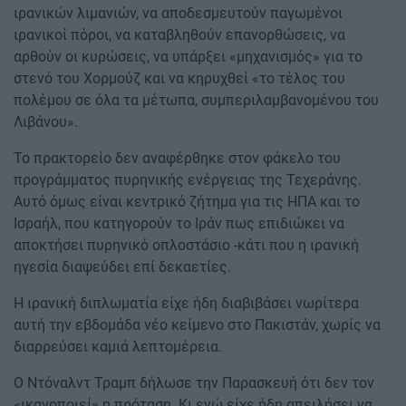
ιρανικών λιμανιών, να αποδεσμευτούν παγωμένοι
ιρανικοί πόροι, να καταβληθούν επανορθώσεις, να
αρθούν οι κυρώσεις, να υπάρξει «μηχανισμός» για το
στενό του Χορμούζ και να κηρυχθεί «το τέλος του
πολέμου σε όλα τα μέτωπα, συμπεριλαμβανομένου του
Λιβάνου».
Το πρακτορείο δεν αναφέρθηκε στον φάκελο του
προγράμματος πυρηνικής ενέργειας της Τεχεράνης.
Αυτό όμως είναι κεντρικό ζήτημα για τις ΗΠΑ και το
Ισραήλ, που κατηγορούν το Ιράν πως επιδιώκει να
αποκτήσει πυρηνικό οπλοστάσιο -κάτι που η ιρανική
ηγεσία διαψεύδει επί δεκαετίες.
Η ιρανική διπλωματία είχε ήδη διαβιβάσει νωρίτερα
αυτή την εβδομάδα νέο κείμενο στο Πακιστάν, χωρίς να
διαρρεύσει καμιά λεπτομέρεια.
Ο Ντόναλντ Τραμπ δήλωσε την Παρασκευή ότι δεν τον
«ικανοποιεί» η πρόταση. Κι ενώ είχε ήδη απειλήσει να