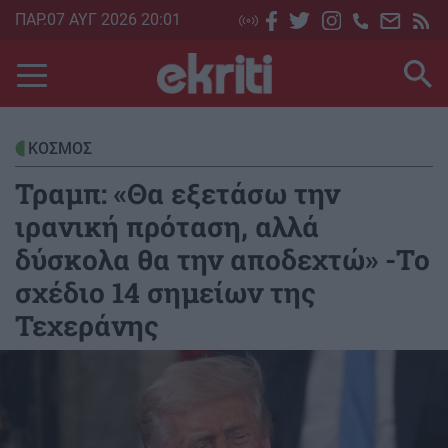
Skip
ΠΑΡ.07 ΑΥΓ 2026 20:01
to
main
content
ΚΟΣΜΟΣ
Τραμπ: «Θα εξετάσω την
ιρανική πρόταση, αλλά
δύσκολα θα την αποδεχτώ» -Το
σχέδιο 14 σημείων της
Τεχεράνης