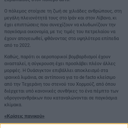
Ο πόλεμος στοίχισε τη ζωή σε χιλιάδες ανθρώπους, στη
μεγάλη πλειονότητά τους στο Ιράν και στον Λίβανο, κι
έχει επιπτώσεις που συνεχίζουν να κλυδωνίζουν την
παγκόσμια οικονομία, με τις τιμές του πετρελαίου να
έχουν απογειωθεί, φθάνοντας στα υψηλότερα επίπεδα
από το 2022.
Καθώς, παρότι οι αεροπορικοί βομβαρδισμοί έχουν
ανασταλεί, η σύγκρουση έχει προσλάβει πλέον άλλες
μορφές. Η Ουάσιγκτον επιβάλλει αποκλεισμό στα
ιρανικά λιμάνια, σε αντίποινα για το de facto κλείσιμο
από την Τεχεράνη του στενού του Χορμούζ, από όπου
διέρχεται υπό κανονικές συνθήκες το ένα πέμπτο των
υδρογονανθράκων που καταναλώνονται σε παγκόσμια
κλίμακα.
«Κρίσεις πανικού»
Στο άλλο κύριο θέατρο αυτού του πολέμου, στον Λίβανο,