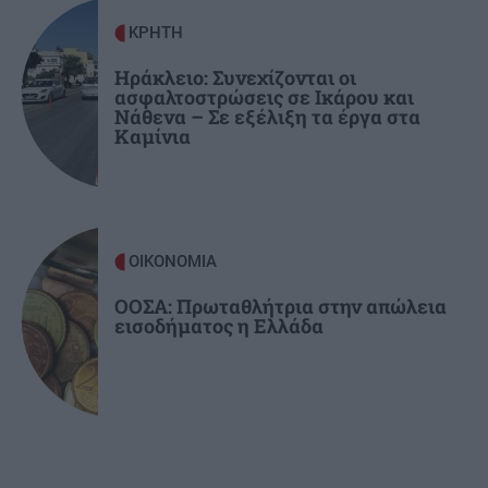
του φακέλου
ΚΡΗΤΗ
ΕΛΛΑΔΑ
18:42
Ηράκλειο: Συνεχίζονται οι
ασφαλτοστρώσεις σε Ικάρου και
Σέρρες: «Τα έχασα όλα σε μια στιγμή» –
Νάθενα – Σε εξέλιξη τα έργα στα
Ραγίζει καρδιές ο σύζυγος και πατέρας των
Καμίνια
θυμάτων του τροχαίου (Βίντεο)
ΟΙΚΟΝΟΜΙΑ
ΟΟΣΑ: Πρωταθλήτρια στην απώλεια
εισοδήματος η Ελλάδα