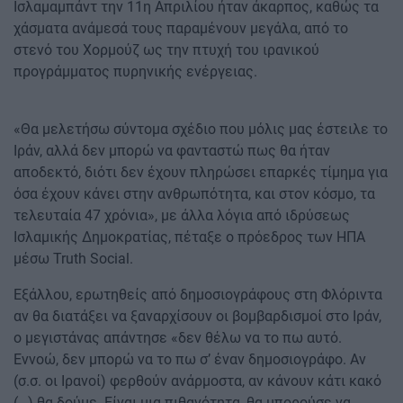
Ισλαμαμπάντ την 11η Απριλίου ήταν άκαρπος, καθώς τα
χάσματα ανάμεσά τους παραμένουν μεγάλα, από το
στενό του Χορμούζ ως την πτυχή του ιρανικού
προγράμματος πυρηνικής ενέργειας.
«Θα μελετήσω σύντομα σχέδιο που μόλις μας έστειλε το
Ιράν, αλλά δεν μπορώ να φανταστώ πως θα ήταν
αποδεκτό, διότι δεν έχουν πληρώσει επαρκές τίμημα για
όσα έχουν κάνει στην ανθρωπότητα, και στον κόσμο, τα
τελευταία 47 χρόνια», με άλλα λόγια από ιδρύσεως
Ισλαμικής Δημοκρατίας, πέταξε ο πρόεδρος των ΗΠΑ
μέσω Truth Social.
Εξάλλου, ερωτηθείς από δημοσιογράφους στη Φλόριντα
αν θα διατάξει να ξαναρχίσουν οι βομβαρδισμοί στο Ιράν,
ο μεγιστάνας απάντησε «δεν θέλω να το πω αυτό.
Εννοώ, δεν μπορώ να το πω σ’ έναν δημοσιογράφο. Αν
(σ.σ. οι Ιρανοί) φερθούν ανάρμοστα, αν κάνουν κάτι κακό
(…) θα δούμε. Είναι μια πιθανότητα, θα μπορούσε να