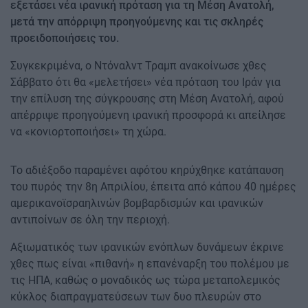
εξετάσει νέα ιρανική πρόταση για τη Μέση Ανατολή,
μετά την απόρριψη προηγούμενης και τις σκληρές
προειδοποιήσεις του.
Συγκεκριμένα, ο Ντόναλντ Τραμπ ανακοίνωσε χθες
Σάββατο ότι θα «μελετήσει» νέα πρόταση του Ιράν για
την επίλυση της σύγκρουσης στη Μέση Ανατολή, αφού
απέρριψε προηγούμενη ιρανική προσφορά κι απείλησε
να «κονιορτοποιήσει» τη χώρα.
Το αδιέξοδο παραμένει αφότου κηρύχθηκε κατάπαυση
του πυρός την 8η Απριλίου, έπειτα από κάπου 40 ημέρες
αμερικανοϊσραηλινών βομβαρδισμών και ιρανικών
αντιποίνων σε όλη την περιοχή.
Αξιωματικός των ιρανικών ενόπλων δυνάμεων έκρινε
χθες πως είναι «πιθανή» η επανέναρξη του πολέμου με
τις ΗΠΑ, καθώς ο μοναδικός ως τώρα μεταπολεμικός
κύκλος διαπραγματεύσεων των δυο πλευρών στο