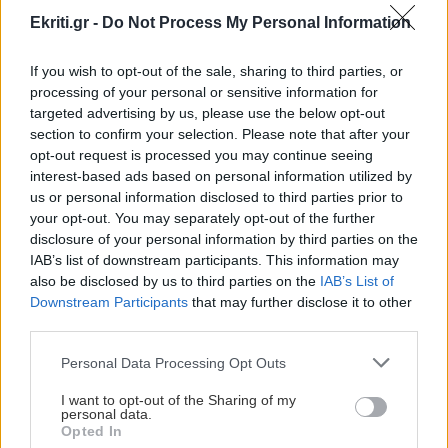
ο στρατός του Ισραήλ εξαπέλυσε χθες Σάββατο νέο κύμα
Ekriti.gr -
Do Not Process My Personal Information
αεροπορικών βομβαρδισμών, οι οποίοι στοίχισαν τη ζωή
σε τουλάχιστον τρεις ανθρώπους στον νότο, σύμφωνα
If you wish to opt-out of the sale, sharing to third parties, or
processing of your personal or sensitive information for
με το λιβανικό επίσημο πρακτορείο ειδήσεων ANI. Σε
targeted advertising by us, please use the below opt-out
ανακοινωθέν τους, οι ισραηλινές ένοπλες δυνάμεις
section to confirm your selection. Please note that after your
ανέφεραν ότι έπληξαν «περίπου 70 στρατιωτικές
opt-out request is processed you may continue seeing
υποδομές» και ότι «κατέστρεψαν περίπου 50
interest-based ads based on personal information utilized by
εγκαταστάσεις υποδομών της Χεζμπολά σε διάφορους
us or personal information disclosed to third parties prior to
τομείς».
your opt-out. You may separately opt-out of the further
disclosure of your personal information by third parties on the
Αν και, χάρη στην κατάπαυση του πυρός, η ζωή πολλών
IAB’s list of downstream participants. This information may
Ιρανών έχει επιστρέψει σε κάποια ομαλότητα, την
also be disclosed by us to third parties on the
IAB’s List of
καθημερινότητά τους πλακώνει ο πληθωρισμός που έχει
Downstream Participants
that may further disclose it to other
third parties.
εκραγεί, όπως και η ανεργία, στη χώρα η οικονομία της
οποίας έχει υποστεί σκληρά πλήγματα, έπειτα από
Personal Data Processing Opt Outs
δεκαετίες διεθνών κυρώσεων.
I want to opt-out of the Sharing of my
Ο Αμίρ, 40 ετών, περιγράφει πως ξεκινά την ημέρα του
personal data.
Opted In
«βλέποντας τις ειδήσεις και τις νέες εκτελέσεις».