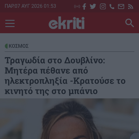
Skip
ΠΑΡ.07 ΑΥΓ 2026 01:53
to
main
content
ΚΟΣΜΟΣ
Τραγωδία στο Δουβλίνο:
Μητέρα πέθανε από
ηλεκτροπληξία -Κρατούσε το
κινητό της στο μπάνιο