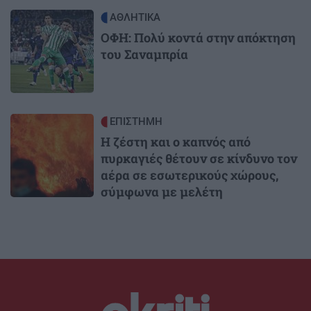
Image
ΑΘΛΗΤΙΚΑ
ΟΦΗ: Πολύ κοντά στην απόκτηση
του Σαναμπρία
Image
ΕΠΙΣΤΗΜΗ
Η ζέστη και ο καπνός από
πυρκαγιές θέτουν σε κίνδυνο τον
αέρα σε εσωτερικούς χώρους,
σύμφωνα με μελέτη