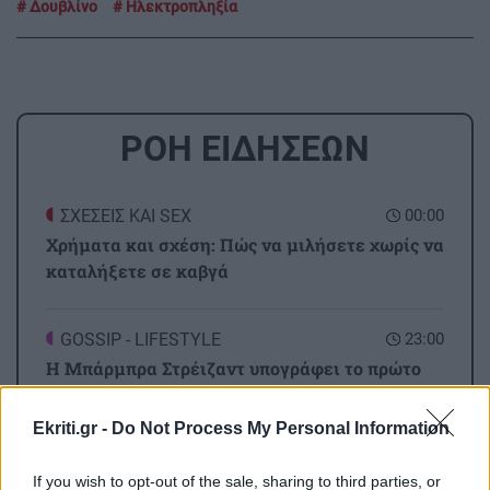
Δουβλίνο
Ηλεκτροπληξία
ΡΟΗ ΕΙΔΗΣΕΩΝ
ΣΧΕΣΕΙΣ ΚΑΙ SEX
00:00
Χρήματα και σχέση: Πώς να μιλήσετε χωρίς να
καταλήξετε σε καβγά
GOSSIP - LIFESTYLE
23:00
Η Μπάρμπρα Στρέιζαντ υπογράφει το πρώτο
της παιδικό βιβλίο
Ekriti.gr -
Do Not Process My Personal Information
ΑΘΛΗΤΙΚΑ
22:49
If you wish to opt-out of the sale, sharing to third parties, or