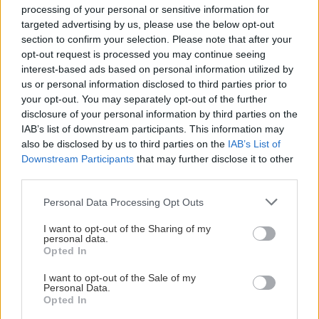
Europa League: Η Άντερλεχτ νίκησε 1-0 τον
processing of your personal or sensitive information for
ΠΑΟΚ στην Τούμπα κι όλα θα κριθούν στις
targeted advertising by us, please use the below opt-out
Βρυξέλλες
section to confirm your selection. Please note that after your
opt-out request is processed you may continue seeing
interest-based ads based on personal information utilized by
Όλες οι ειδήσεις
ΑΘΛΗΤΙΚΑ
22:25
us or personal information disclosed to third parties prior to
ΠΟΑ: Ανακοίνωσε την απόκτηση τριών Ιταλών
your opt-out. You may separately opt-out of the further
ποδοσφαιριστών
disclosure of your personal information by third parties on the
IAB’s list of downstream participants. This information may
also be disclosed by us to third parties on the
IAB’s List of
Downstream Participants
that may further disclose it to other
ΑΘΛΗΤΙΚΑ
22:25
third parties.
UEFA: «Το μποϊκοτάζ στις διοργανώσεις της
FIFA παραμένει σε ισχύ»
Personal Data Processing Opt Outs
ΠΕΡΙΣΣΟΤΕΡΑ
I want to opt-out of the Sharing of my
personal data.
ΑΘΛΗΤΙΚΑ
22:19
Opted In
Europa League: Η ΤΣΣΚΑ Σόφιας διέλυσε 3-0
την Μακάμπι Τελ Αβίβ και ετοιμάζεται για
I want to opt-out of the Sale of my
Personal Data.
ΣΧΕΣΕΙΣ ΚΑΙ SEX
ΟΦΗ (βίντεο)
Opted In