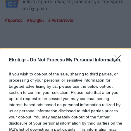
μάθετε πρώτοι όλες τις ειδήσεις για την Κρήτη
και όχι μόνο.
Έρωτας
Έφηβοι
Αυτοκτονία
ΡΟΗ ΕΙΔΗΣΕΩΝ
Ekriti.gr -
Do Not Process My Personal Information
If you wish to opt-out of the sale, sharing to third parties, or
ΣΧΕΣΕΙΣ ΚΑΙ SEX
00:00
processing of your personal or sensitive information for
Χρήματα και σχέση: Πώς να μιλήσετε χωρίς να
targeted advertising by us, please use the below opt-out
καταλήξετε σε καβγά
section to confirm your selection. Please note that after your
opt-out request is processed you may continue seeing
interest-based ads based on personal information utilized by
GOSSIP - LIFESTYLE
23:00
us or personal information disclosed to third parties prior to
Η Μπάρμπρα Στρέιζαντ υπογράφει το πρώτο
your opt-out. You may separately opt-out of the further
disclosure of your personal information by third parties on the
της παιδικό βιβλίο
IAB’s list of downstream participants. This information may