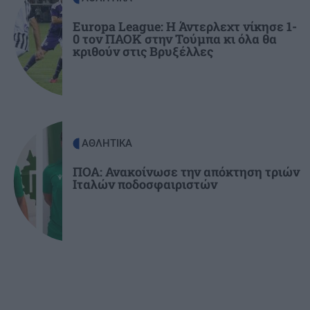
ΕΛΛΑΔΑ
21:43
Το τέλος μιας εποχής για το Allou! Fun Park - Η
Europa League: Η Άντερλεχτ νίκησε 1-
0 τον ΠΑΟΚ στην Τούμπα κι όλα θα
περιοχή γυρίζει σελίδα
κριθούν στις Βρυξέλλες
ΑΘΛΗΤΙΚΑ
ΠΟΑ: Ανακοίνωσε την απόκτηση τριών
Ιταλών ποδοσφαιριστών