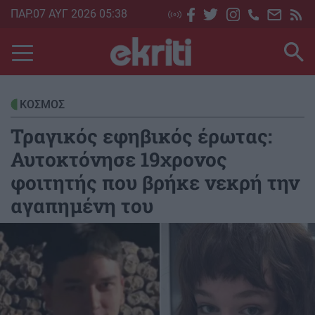
Skip
ΠΑΡ.07 ΑΥΓ 2026 05:38
to
main
content
ΚΟΣΜΟΣ
Τραγικός εφηβικός έρωτας:
Αυτοκτόνησε 19χρονος
φοιτητής που βρήκε νεκρή την
αγαπημένη του