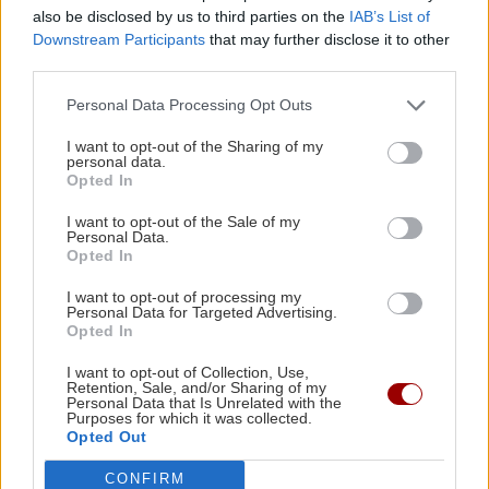
also be disclosed by us to third parties on the
IAB’s List of
Downstream Participants
that may further disclose it to other
ΑΘΛΗΤΙΚΑ
22:49
third parties.
Europa League: Η Άντερλεχτ νίκησε 1-0 τον
ΠΑΟΚ στην Τούμπα κι όλα θα κριθούν στις
Personal Data Processing Opt Outs
Βρυξέλλες
I want to opt-out of the Sharing of my
personal data.
Opted In
Όλες οι ειδήσεις
ΑΘΛΗΤΙΚΑ
22:25
ΠΟΑ: Ανακοίνωσε την απόκτηση τριών Ιταλών
I want to opt-out of the Sale of my
Personal Data.
ποδοσφαιριστών
Opted In
I want to opt-out of processing my
Personal Data for Targeted Advertising.
ΑΘΛΗΤΙΚΑ
22:25
Opted In
UEFA: «Το μποϊκοτάζ στις διοργανώσεις της
FIFA παραμένει σε ισχύ»
I want to opt-out of Collection, Use,
Retention, Sale, and/or Sharing of my
ΠΕΡΙΣΣΟΤΕΡΑ
Personal Data that Is Unrelated with the
Purposes for which it was collected.
Opted Out
ΑΘΛΗΤΙΚΑ
22:19
Europa League: Η ΤΣΣΚΑ Σόφιας διέλυσε 3-0
CONFIRM