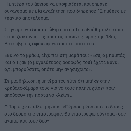
Η μητέρα του άρχισε να υποψιάζεται και σήμανε
συναγερμό με μία αναζήτηση που διήρκησε 12 ημέρες με
τραγικό αποτέλεσμα.
Στην έρευνα διαπιστώθηκε ότι ο Τομ εθεάθη τελευταία
φορά ζωντανός τις πρώτες πρωινές ώρες της 13ης
Δεκεμβρίου, αφού έφυγε από το σπίτι του.
Εκείνο το βράδυ, είχε πει στη μαμά του: «Εσύ, ο μπαμπάς
και ο Τζακ (ο μεγαλύτερος αδερφός του) έχετε κάνει
ό,τι μπορούσατε, οπότε μην ανησυχείτε».
Σε μια δήλωση, η μητέρα του είπε ότι μπήκε στην
κρεβατοκάμαρά τους για να τους καληνυχτίσει πριν
ακούσουν την πόρτα να κλείνει.
Ο Τομ είχε στείλει μήνυμα: «Πέρασα μέσα από το δάσος
στο δρόμο της επιστροφής. Θα επιστρέψω σύντομα - σας
αγαπώ και τους δύο».